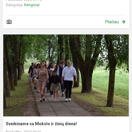
Kategorija:
Renginiai
Plačiau
S
s
M
ir
ž
d
Sveikiname su Mokslo ir žinių diena!