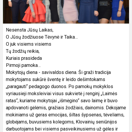
Nesensta Jūsų Laikas,
O Jūsų žodžiuose Tėvynė ir Taika…
O juk visiems visiems
Tų žodžių reikia,
Kuriais prasideda
Pirmoji pamoka…
Mokytojų diena - savivaldos diena. Ši graži tradicija
mokytojams sukūrė šventę ir leido dešimtokams
„paragauti“ pedagogo duonos. Po pamokų mokyklos
vyriausieji moksleiviai visus sukvietė į renginį „Laimės
ratas“, kuriame mokytojai „išmėgino“ savo laimę ir buvo
apdovanoti gėlėmis, gražiais žodžiais, dainomis. Dėkojame
mokiniams už geras emocijas, šiltas šypsenas, tėveliams,
globėjams, buvusiems kolegoms, Klovainių seniūnijos
darbuotojams bei visiems pasveikinusiems už gėles ir