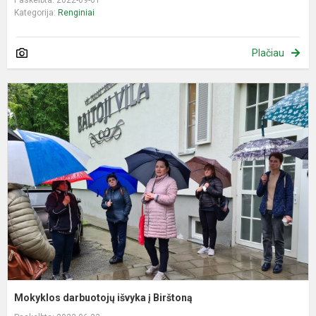
Paskelbta: 2022-09-01
Kategorija:
Renginiai
Plačiau
M
d
i
į
B
Mokyklos darbuotojų išvyka į Birštoną