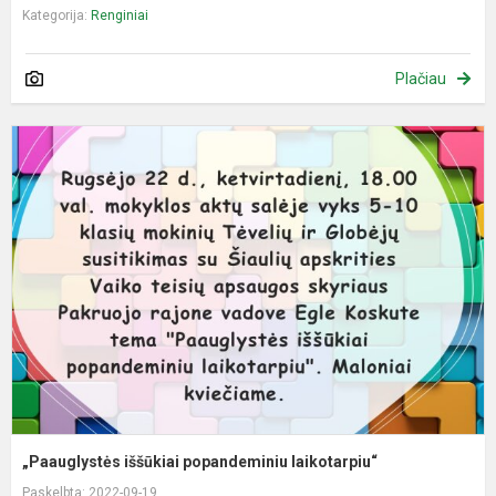
Kategorija:
Renginiai
Plačiau
„
i
p
l
„Paauglystės iššūkiai popandeminiu laikotarpiu“
Paskelbta: 2022-09-19