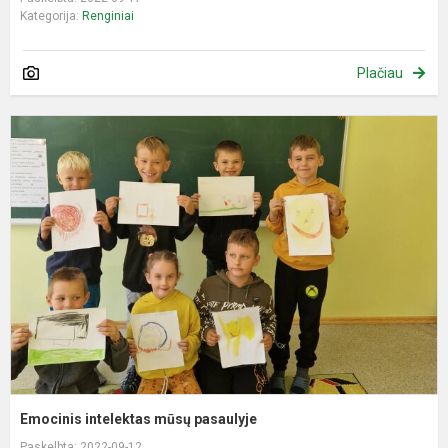
Kategorija:
Renginiai
Plačiau
E
i
m
p
Emocinis intelektas mūsų pasaulyje
Paskelbta: 2022-09-12