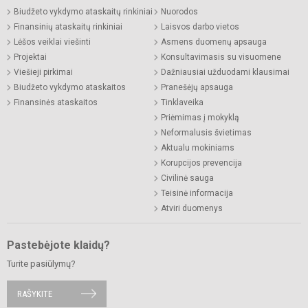
Biudžeto vykdymo ataskaitų rinkiniai
Nuorodos
Finansinių ataskaitų rinkiniai
Laisvos darbo vietos
Lėšos veiklai viešinti
Asmens duomenų apsauga
Projektai
Konsultavimasis su visuomene
Viešieji pirkimai
Dažniausiai užduodami klausimai
Biudžeto vykdymo ataskaitos
Pranešėjų apsauga
Finansinės ataskaitos
Tinklaveika
Priėmimas į mokyklą
Neformalusis švietimas
Aktualu mokiniams
Korupcijos prevencija
Civilinė sauga
Teisinė informacija
Atviri duomenys
Pastebėjote klaidų?
Turite pasiūlymų?
RAŠYKITE