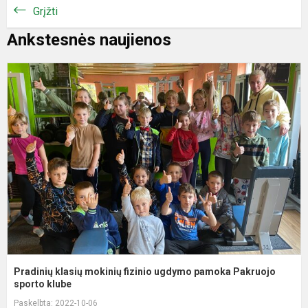
Grįžti
Ankstesnės naujienos
P
k
m
f
u
p
P
s
Pradinių klasių mokinių fizinio ugdymo pamoka Pakruojo
sporto klube
Paskelbta: 2022-10-06