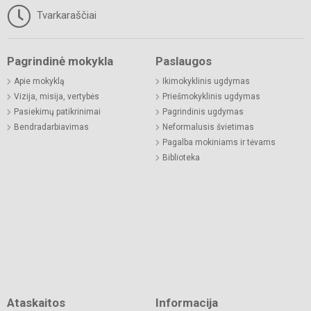
Tvarkaraščiai
Pagrindinė mokykla
Paslaugos
Apie mokyklą
Ikimokyklinis ugdymas
Vizija, misija, vertybės
Priešmokyklinis ugdymas
Pasiekimų patikrinimai
Pagrindinis ugdymas
Bendradarbiavimas
Neformalusis švietimas
Pagalba mokiniams ir tėvams
Biblioteka
Ataskaitos
Informacija