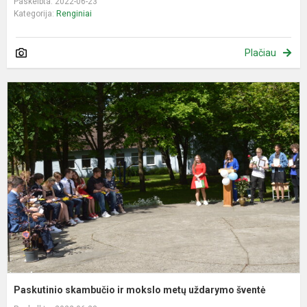
Paskelbta: 2022-06-23
Kategorija:
Renginiai
Plačiau
P
s
ir
m
m
u
š
Paskutinio skambučio ir mokslo metų uždarymo šventė