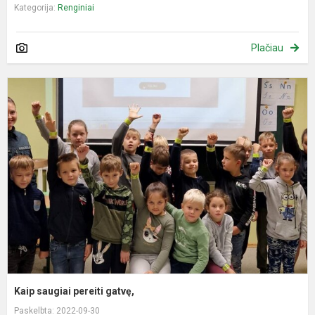
Kategorija:
Renginiai
Plačiau
K
s
p
g
Kaip saugiai pereiti gatvę,
Paskelbta: 2022-09-30