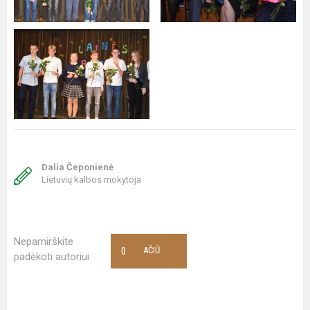
Dalia Čeponienė
Lietuvių kalbos mokytoja
Nepamirškite
0
AČIŪ
padėkoti autoriui