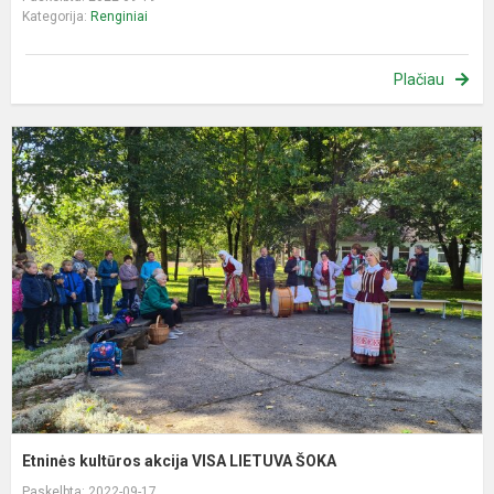
Kategorija:
Renginiai
Plačiau
E
k
a
V
L
Š
Etninės kultūros akcija VISA LIETUVA ŠOKA
Paskelbta: 2022-09-17