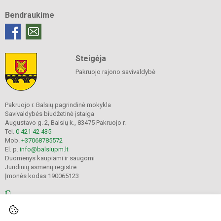
Bendraukime
Steigėja
Pakruojo rajono savivaldybė
Pakruojo r. Balsių pagrindinė mokykla
Savivaldybės biudžetinė įstaiga
Augustavo g. 2, Balsių k., 83475 Pakruojo r.
Tel.
0 421 42 435
Mob.
+37068785572
El. p.
info@balsiupm.lt
Duomenys kaupiami ir saugomi
Juridinių asmenų registre
Įmonės kodas 190065123
© 2021. Pakruojo r. Balsių pagrindinė mokykla. Visos teisės saugomos.