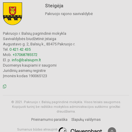
Steigėja
Pakruojo rajono savivaldybė
Pakruojo r. Balsių pagrindinė mokykla
Savivaldybės biudžetinė įstaiga
Augustavo g. 2, Balsių k., 83475 Pakruojo r.
Tel.
0 421 42 435
Mob.
+37068785572
El. p.
info@balsiupm.lt
Duomenys kaupiami ir saugomi
Juridinių asmenų registre
Įmonės kodas 190065123
© 2021. Pakruojo r. Balsių pagrindinė mokykla. Visos teisės saugomos.
Kopijuoti turinį be raštiško mokyklos administracijos sutikimo griežtai
draudžiama.
Prieinamumo paraiška
Slapukų valdymas
Sumanus būdas atnaujinti