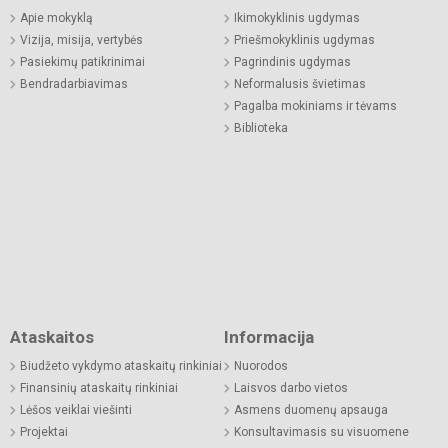
Apie mokyklą
Ikimokyklinis ugdymas
Vizija, misija, vertybės
Priešmokyklinis ugdymas
Pasiekimų patikrinimai
Pagrindinis ugdymas
Bendradarbiavimas
Neformalusis švietimas
Pagalba mokiniams ir tėvams
Biblioteka
Ataskaitos
Informacija
Biudžeto vykdymo ataskaitų rinkiniai
Nuorodos
Finansinių ataskaitų rinkiniai
Laisvos darbo vietos
Lėšos veiklai viešinti
Asmens duomenų apsauga
Projektai
Konsultavimasis su visuomene