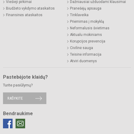
Viešieji pirkimai
Dažniausiai užduodami klausimai
Biudžeto vykdymo ataskaitos
Pranešėjų apsauga
Finansinės ataskaitos
Tinklaveika
Priėmimas į mokyklą
Neformalusis švietimas
Aktualu mokiniams
Korupcijos prevencija
Civilinė sauga
Teisinė informacija
Atviri duomenys
Pastebėjote klaidų?
Turite pasiūlymų?
RAŠYKITE
Bendraukime