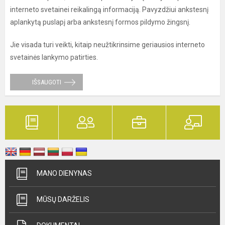
interneto svetainei reikalingą informaciją. Pavyzdžiui ankstesnį
aplankytą puslapį arba ankstesnį formos pildymo žingsnį.
Jie visada turi veikti, kitaip neužtikrinsime geriausios interneto
svetainės lankymo patirties.
IŠSAUGOTI
MANO DIENYNAS
MŪSŲ DARŽELIS