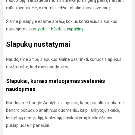
naudotojų. Tai padeda mums suteikti jums gerą patirtį naršant
mūsų svetainėje, o mums leidžia tobulinti savo svetainę.
Šiame puslapyje esame aprašę kokius konkrečius slapukus
naudojame
skaitykite ir būkite susipažinę
.
Slapukų nustatymai
Naudojame 3 tipų slapukus. Galite pasirinkti, kuriuos slapukus
norėtumėte, kad mes naudotume.
Slapukai, kuriais matuojamas svetainės
naudojimas
Naudojame Google Analytics slapukus, kurių pagalba renkame
bendro pobūdžio analtinius duomenis., kaip: lankytojų skaičių,
lankytojų geografiją, lankytojų apsilankymą konkrečiuose
puslapiuose ir panašiai.