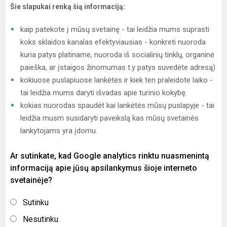
Šie slapukai renką šią informaciją:
kaip patekote į mūsų svetainę - tai leidžia mums suprasti
koks sklaidos kanalas efektyviausias - konkreti nuoroda
kuria patys platiname, nuoroda iš socialinių tinklų, organinė
paieška, ar įstaigos žinomumas t.y patys suvedėte adresą)
kokiuose puslapiuose lankėtės ir kiek ten praleidote laiko -
tai leidžia mums daryti išvadas apie turinio kokybę.
kokias nuorodas spaudėt kai lankėtės mūsų puslapyje - tai
leidžia musm susidaryti paveikslą kas mūsų svetainės
lankytojams yra įdomu.
Ar sutinkate, kad Google analytics rinktu nuasmenintą
informaciją apie jūsų apsilankymus šioje interneto
svetainėje?
Sutinku
Nesutinku