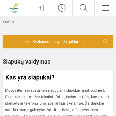
Paieška
Men
Titulinis
×
Svetainės turinys dar pildomas.
Slapukų valdymas
Kas yra slapukai?
Mūsų interneto svetainėje naudojami slapukai (angl. cookies).
Slapukas – tai mažas tekstinis failas, įrašomas į jūsų kompiuterį,
planšetę ar telefoną jums apsilankius svetainėje. Šie slapukai
suteikia mums galimybę išskirti jus iš kitų mūsų svetainės