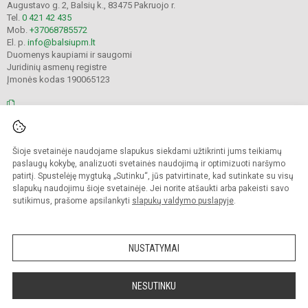
Augustavo g. 2, Balsių k., 83475 Pakruojo r.
Tel.
0 421 42 435
Mob.
+37068785572
El. p.
info@balsiupm.lt
Duomenys kaupiami ir saugomi
Juridinių asmenų registre
Įmonės kodas 190065123
© 2021. Pakruojo r. Balsių pagrindinė mokykla. Visos teisės saugomos.
Šioje svetainėje naudojame slapukus siekdami užtikrinti jums teikiamų
Kopijuoti turinį be raštiško mokyklos administracijos sutikimo griežtai
draudžiama.
paslaugų kokybę, analizuoti svetainės naudojimą ir optimizuoti naršymo
patirtį. Spustelėję mygtuką „Sutinku“, jūs patvirtinate, kad sutinkate su visų
Prieinamumo paraiška
Slapukų valdymas
slapukų naudojimu šioje svetainėje. Jei norite atšaukti arba pakeisti savo
sutikimus, prašome apsilankyti
slapukų valdymo puslapyje
.
Sumanus būdas atnaujinti
mokyklos interneto
svetainę
NUSTATYMAI
NESUTINKU