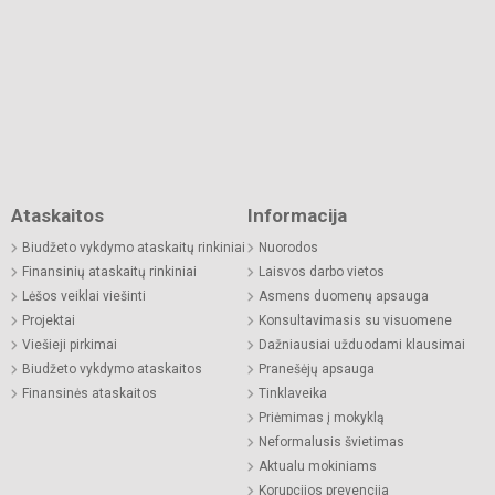
Ataskaitos
Informacija
Biudžeto vykdymo ataskaitų rinkiniai
Nuorodos
Finansinių ataskaitų rinkiniai
Laisvos darbo vietos
Lėšos veiklai viešinti
Asmens duomenų apsauga
Projektai
Konsultavimasis su visuomene
Viešieji pirkimai
Dažniausiai užduodami klausimai
Biudžeto vykdymo ataskaitos
Pranešėjų apsauga
Finansinės ataskaitos
Tinklaveika
Priėmimas į mokyklą
Neformalusis švietimas
Aktualu mokiniams
Korupcijos prevencija