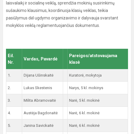
laisvalaikį ir socialinę veiklą, sprendžia mokinių susirinkimų
sušaukimo klausimus, koordinuoja klasių veiklas, teikia
pasiūlymus dėl ugdymo organizavimo ir dalyvauja svarstant
mokyklos veiklą reglamentuojančius dokumentus.
Eil.
Pareigos/atstovaujama
Vardas, Pavardė
Nr.
klasė
1.
Dijana Ušinskaitė
Kuratorė, mokytoja
2.
Lukas Skestenis
Narys, 5 kl. mokinys
3.
Milita Abramovaitė
Narė, 5 kl. mokinė
4.
Austėja Bagdonaitė
Narė, 6 kl. mokinė
5.
Janina Savickaitė
Narė, 6 kl. mokinė