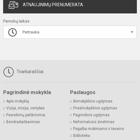
ATNAUJINIMŲ PRENUMERATA
Pamokų laikas
Pertrauka
Tvarkaraščiai
Pagrindinė mokykla
Paslaugos
Apie mokyklą
Ikimokyklinis ugdymas
Vizija, misija, vertybės
Priešmokyklinis ugdymas
Pasiekimų patikrinimai
Pagrindinis ugdymas
Bendradarbiavimas
Neformalusis švietimas
Pagalba mokiniams ir tėvams
Biblioteka