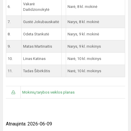
Vakarė
6.
Narė, 8 kl. mokinė
Dailidzionokytė
7.
Gustė Jokubauskaitė
Narys, 8 kl. mokinė
8.
Odeta Stankutė
Narys, 9 kl. mokinė
9.
Matas Martinaitis
Narys, 9 kl. mokinys
10.
Linas Katinas
Narė, 10 kl. mokinys
11.
Tadas Šibirkštis
Narė, 10 kl. mokinys
Mokinių tarybos veiklos planas
Atnaujinta: 2026-06-09