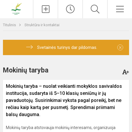
Paieška
Men
Titulinis
Struktūra ir kontaktai
×
Svetainės turinys dar pildomas.
Mokinių taryba
Mokinių taryba – nuolat veikianti mokyklos savivaldos
institucija, sudaryta iš 5–10 klasių seniūnų ir jų
pavaduotojų. Susirinkimai vyksta pagal poreikį, bet ne
rečiau kaip kartą per pusmetį. Sprendimai priimami
balsų dauguma.
Mokinių taryba atstovauja mokinių interesams, organizuoja