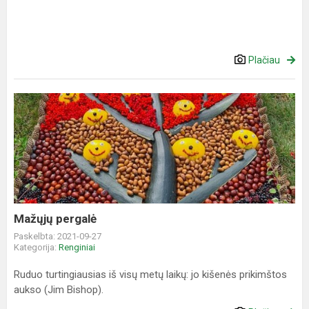
Plačiau
Mažųjų
pergalė
Mažųjų pergalė
Paskelbta: 2021-09-27
Kategorija:
Renginiai
Ruduo turtingiausias iš visų metų laikų: jo kišenės prikimštos
aukso (Jim Bishop).