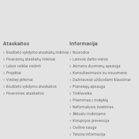
Ataskaitos
Informacija
Biudžeto vykdymo ataskaitų rinkiniai
Nuorodos
Finansinių ataskaitų rinkiniai
Laisvos darbo vietos
Lėšos veiklai viešinti
Asmens duomenų apsauga
Projektai
Konsultavimasis su visuomene
Viešieji pirkimai
Dažniausiai užduodami klausimai
Biudžeto vykdymo ataskaitos
Pranešėjų apsauga
Finansinės ataskaitos
Tinklaveika
Priėmimas į mokyklą
Neformalusis švietimas
Aktualu mokiniams
Korupcijos prevencija
Civilinė sauga
Teisinė informacija