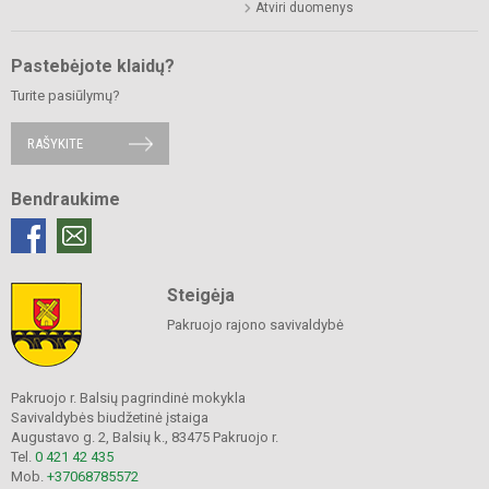
Atviri duomenys
Pastebėjote klaidų?
Turite pasiūlymų?
RAŠYKITE
Bendraukime
Steigėja
Pakruojo rajono savivaldybė
Pakruojo r. Balsių pagrindinė mokykla
Savivaldybės biudžetinė įstaiga
Augustavo g. 2, Balsių k., 83475 Pakruojo r.
Tel.
0 421 42 435
Mob.
+37068785572