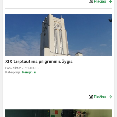
Plačiau
XIX
tarptautinis
piligriminis
žygis
XIX tarptautinis piligriminis žygis
Paskelbta: 2021-09-15
Kategorija:
Renginiai
Plačiau
,,Saugiai