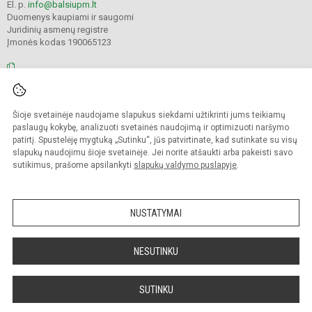
El. p.
info@balsiupm.lt
Duomenys kaupiami ir saugomi
Juridinių asmenų registre
Įmonės kodas 190065123
© 2021. Pakruojo r. Balsių pagrindinė mokykla. Visos teisės saugomos.
Šioje svetainėje naudojame slapukus siekdami užtikrinti jums teikiamų
Kopijuoti turinį be raštiško mokyklos administracijos sutikimo griežtai
draudžiama.
paslaugų kokybę, analizuoti svetainės naudojimą ir optimizuoti naršymo
patirtį. Spustelėję mygtuką „Sutinku“, jūs patvirtinate, kad sutinkate su visų
Prieinamumo paraiška
Slapukų valdymas
slapukų naudojimu šioje svetainėje. Jei norite atšaukti arba pakeisti savo
sutikimus, prašome apsilankyti
slapukų valdymo puslapyje
.
Sumanus būdas atnaujinti
mokyklos interneto
svetainę
NUSTATYMAI
NESUTINKU
SUTINKU