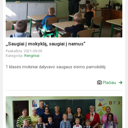
į
mokyklą,
saugiai
į
namus“
,,Saugiai į mokyklą, saugiai į namus“
Paskelbta: 2021-09-09
Kategorija:
Renginiai
1 klasės mokiniai dalyvavo saugaus eismo pamokėlėj.
Plačiau
Mokslo
ir
žinių
diena