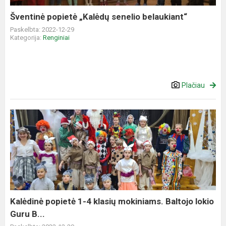
Šventinė popietė „Kalėdų senelio belaukiant“
Paskelbta: 2022-12-29
Kategorija:
Renginiai
Plačiau
Kalėdinė
popietė
1-
4
klasių
mokiniams.
Baltojo
lokio
Kalėdinė popietė 1-4 klasių mokiniams. Baltojo lokio
Guru
Guru B...
B...