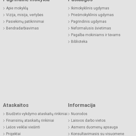
Apie mokyklą
Ikimokyklinis ugdymas
Vizija, misija, vertybės
Priešmokyklinis ugdymas
Pasiekimų patikrinimai
Pagrindinis ugdymas
Bendradarbiavimas
Neformalusis švietimas
Pagalba mokiniams ir tėvams
Biblioteka
Ataskaitos
Informacija
Biudžeto vykdymo ataskaitų rinkiniai
Nuorodos
Finansinių ataskaitų rinkiniai
Laisvos darbo vietos
Lėšos veiklai viešinti
Asmens duomenų apsauga
Projektai
Konsultavimasis su visuomene