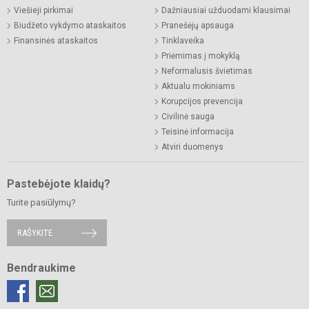
Viešieji pirkimai
Dažniausiai užduodami klausimai
Biudžeto vykdymo ataskaitos
Pranešėjų apsauga
Finansinės ataskaitos
Tinklaveika
Priėmimas į mokyklą
Neformalusis švietimas
Aktualu mokiniams
Korupcijos prevencija
Civilinė sauga
Teisinė informacija
Atviri duomenys
Pastebėjote klaidų?
Turite pasiūlymų?
RAŠYKITE
Bendraukime