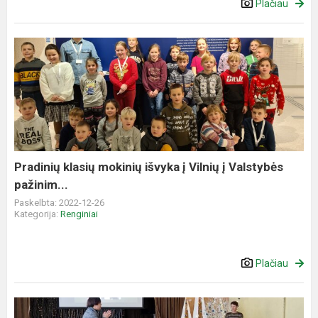
Plačiau
Pradinių
klasių
mokinių
išvyka
į
Vilnių
į
Valstybės
Pradinių klasių mokinių išvyka į Vilnių į Valstybės
pažinim...
pažinim...
Paskelbta: 2022-12-26
Kategorija:
Renginiai
Plačiau
Advento