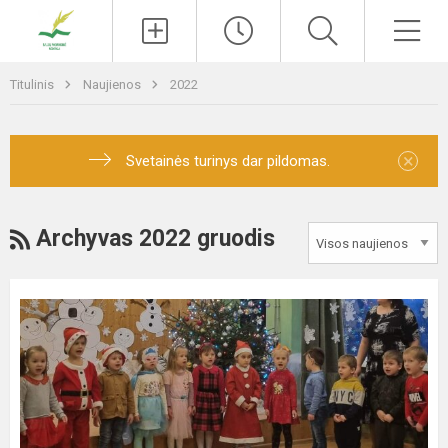
Paieška
Men
Titulinis
Naujienos
2022
×
Svetainės turinys dar pildomas.
RSS
Archyvas 2022 gruodis
Šventinė
popietė
„Kalėdų
senelio
belaukiant“