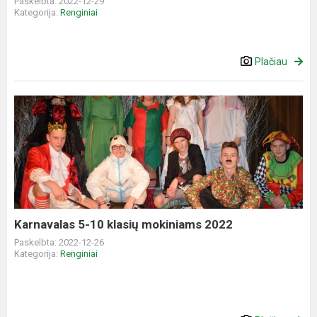
Paskelbta: 2022-12-29
Kategorija:
Renginiai
Plačiau
Karnavalas
5-
10
klasių
mokiniams
2022
Karnavalas 5-10 klasių mokiniams 2022
Paskelbta: 2022-12-26
Kategorija:
Renginiai