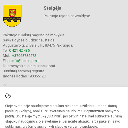
Steigėja
Pakruojo rajono savivaldybė
Pakruojo r. Balsių pagrindinė mokykla
Savivaldybės biudžetinė įstaiga
Augustavo g. 2, Balsių k., 83475 Pakruojo r.
Tel.
0 421 42 435
Mob.
+37068785572
El. p.
info@balsiupm.lt
Duomenys kaupiami ir saugomi
Juridinių asmenų registre
Įmonės kodas 190065123
© 2021. Pakruojo r. Balsių pagrindinė mokykla. Visos teisės saugomos.
Šioje svetainėje naudojame slapukus siekdami užtikrinti jums teikiamų
Kopijuoti turinį be raštiško mokyklos administracijos sutikimo griežtai
draudžiama.
paslaugų kokybę, analizuoti svetainės naudojimą ir optimizuoti naršymo
patirtį. Spustelėję mygtuką „Sutinku“, jūs patvirtinate, kad sutinkate su visų
Prieinamumo paraiška
Slapukų valdymas
slapukų naudojimu šioje svetainėje. Jei norite atšaukti arba pakeisti savo
sutikimus, prašome apsilankyti
slapukų valdymo puslapyje
.