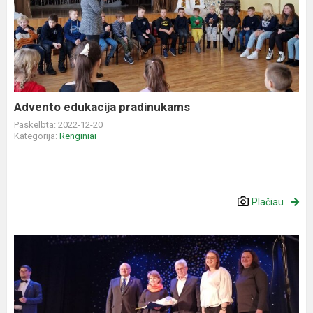
edukacija
pradinukams
Advento edukacija pradinukams
Paskelbta: 2022-12-20
Kategorija:
Renginiai
Plačiau
„Jaunosios
žvaigždutės
2022“