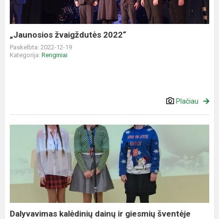
„Jaunosios žvaigždutės 2022“
Paskelbta: 2022-12-19
Kategorija:
Renginiai
Plačiau
Dalyvavimas
kalėdinių
dainų
ir
giesmių
šventėje
“Betliejaus...
Dalyvavimas kalėdinių dainų ir giesmių šventėje