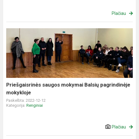
Plačiau
Priešgaisrinės
saugos
mokymai
Balsių
pagrindinėje
mokykloje
Priešgaisrinės saugos mokymai Balsių pagrindinėje
mokykloje
Paskelbta: 2022-12-12
Kategorija:
Renginiai
Plačiau