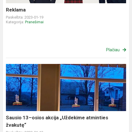
Reklama
Paskelbta: 2023-01-19
Kategorija:
Pranešimai
Plačiau
Sausio
13–
osios
akcija
„Uždekime
atminties
žvakutę“
Sausio 13–osios akcija „Uždekime atminties
žvakutę“