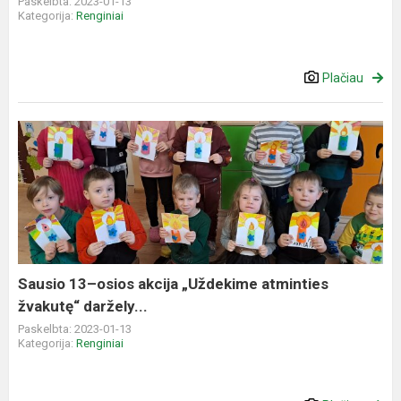
Paskelbta: 2023-01-13
Kategorija:
Renginiai
Plačiau
Sausio
13–
osios
akcija
„Uždekime
atminties
žvakutę“
daržely...
Sausio 13–osios akcija „Uždekime atminties
žvakutę“ daržely...
Paskelbta: 2023-01-13
Kategorija:
Renginiai