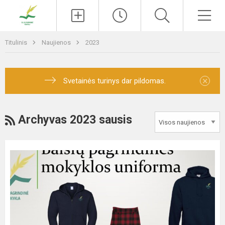
Paieška
Men
Titulinis
Naujienos
2023
×
Svetainės turinys dar pildomas.
RSS
Archyvas 2023 sausis
Reklama