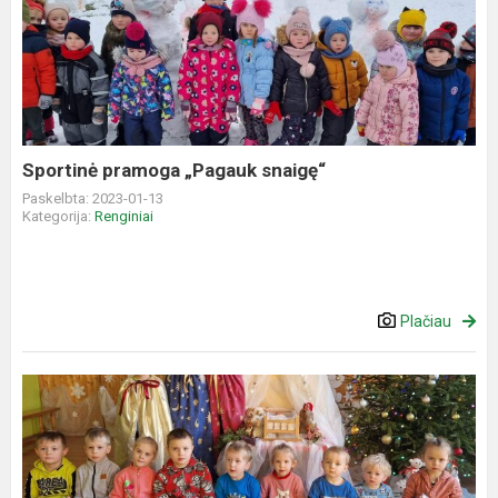
pramoga
„Pagauk
snaigę“
Sportinė pramoga „Pagauk snaigę“
Paskelbta: 2023-01-13
Kategorija:
Renginiai
Plačiau
Klovainių
darželio
vaikus
aplankė
trys