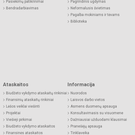
Pasiekimų patikrinimai
Pagrindinis ugdymas
Bendradarbiavimas
Neformalusis švietimas
Pagalba mokiniams ir tėvams
Biblioteka
Ataskaitos
Informacija
Biudžeto vykdymo ataskaitų rinkiniai
Nuorodos
Finansinių ataskaitų rinkiniai
Laisvos darbo vietos
Lėšos veiklai viešinti
Asmens duomenų apsauga
Projektai
Konsultavimasis su visuomene
Viešieji pirkimai
Dažniausiai užduodami klausimai
Biudžeto vykdymo ataskaitos
Pranešėjų apsauga
Finansinės ataskaitos
Tinklaveika