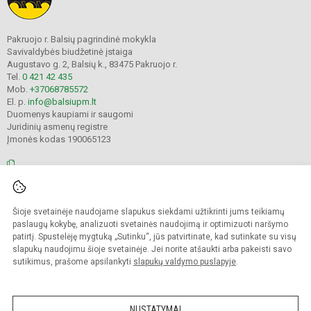
Pakruojo r. Balsių pagrindinė mokykla
Savivaldybės biudžetinė įstaiga
Augustavo g. 2, Balsių k., 83475 Pakruojo r.
Tel.
0 421 42 435
Mob.
+37068785572
El. p.
info@balsiupm.lt
Duomenys kaupiami ir saugomi
Juridinių asmenų registre
Įmonės kodas 190065123
© 2021. Pakruojo r. Balsių pagrindinė mokykla. Visos teisės saugomos.
Šioje svetainėje naudojame slapukus siekdami užtikrinti jums teikiamų
Kopijuoti turinį be raštiško mokyklos administracijos sutikimo griežtai
draudžiama.
paslaugų kokybę, analizuoti svetainės naudojimą ir optimizuoti naršymo
patirtį. Spustelėję mygtuką „Sutinku“, jūs patvirtinate, kad sutinkate su visų
Prieinamumo paraiška
Slapukų valdymas
slapukų naudojimu šioje svetainėje. Jei norite atšaukti arba pakeisti savo
sutikimus, prašome apsilankyti
slapukų valdymo puslapyje
.
Sumanus būdas atnaujinti
mokyklos interneto
svetainę
NUSTATYMAI