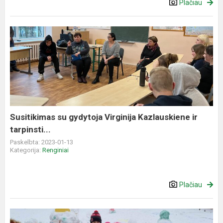
Plačiau
Susitikimas
su
gydytoja
Virginija
Kazlauskiene
ir
tarpinsti...
Susitikimas su gydytoja Virginija Kazlauskiene ir
tarpinsti...
Paskelbta: 2023-01-13
Kategorija:
Renginiai
Plačiau
Sportinė