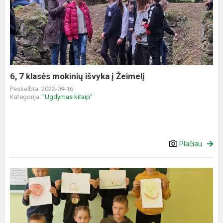
7
klasės
mokinių
išvyka
į
Žeimelį
6, 7 klasės mokinių išvyka į Žeimelį
Paskelbta: 2022-09-16
Kategorija:
"Ugdymas kitaip"
Plačiau
Emocinis
intelektas
mūsų
pasaulyje