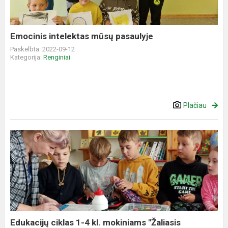
Emocinis intelektas mūsų pasaulyje
Paskelbta: 2022-09-12
Kategorija:
Renginiai
Plačiau
Edukacijų
ciklas
1-
4
kl.
mokiniams
"Žaliasis
raštingumas"
Edukacijų ciklas 1-4 kl. mokiniams "Žaliasis