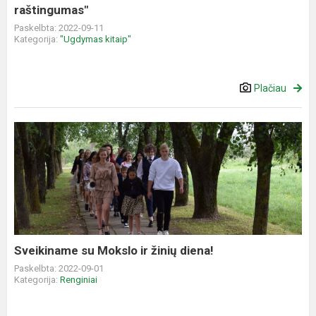
raštingumas"
Paskelbta: 2022-09-11
Kategorija:
"Ugdymas kitaip"
Plačiau
Sveikiname
su
Mokslo
ir
žinių
diena!
Sveikiname su Mokslo ir žinių diena!
Paskelbta: 2022-09-01
Kategorija:
Renginiai