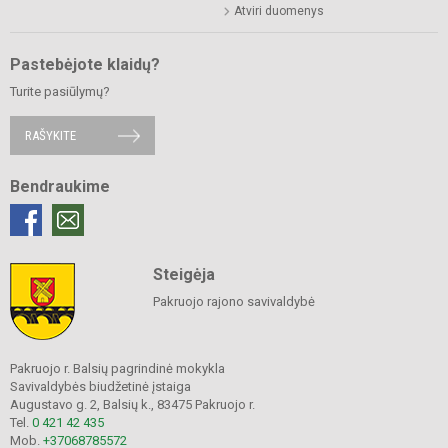
Atviri duomenys
Pastebėjote klaidų?
Turite pasiūlymų?
RAŠYKITE
Bendraukime
Steigėja
Pakruojo rajono savivaldybė
Pakruojo r. Balsių pagrindinė mokykla
Savivaldybės biudžetinė įstaiga
Augustavo g. 2, Balsių k., 83475 Pakruojo r.
Tel.
0 421 42 435
Mob.
+37068785572