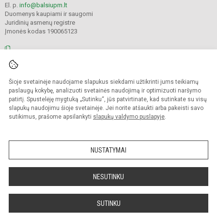
El. p.
info@balsiupm.lt
Duomenys kaupiami ir saugomi
Juridinių asmenų registre
Įmonės kodas 190065123
© 2021. Pakruojo r. Balsių pagrindinė mokykla. Visos teisės saugomos.
Šioje svetainėje naudojame slapukus siekdami užtikrinti jums teikiamų
Kopijuoti turinį be raštiško mokyklos administracijos sutikimo griežtai
draudžiama.
paslaugų kokybę, analizuoti svetainės naudojimą ir optimizuoti naršymo
patirtį. Spustelėję mygtuką „Sutinku“, jūs patvirtinate, kad sutinkate su visų
Prieinamumo paraiška
Slapukų valdymas
slapukų naudojimu šioje svetainėje. Jei norite atšaukti arba pakeisti savo
sutikimus, prašome apsilankyti
slapukų valdymo puslapyje
.
Sumanus būdas atnaujinti
mokyklos interneto
svetainę
NUSTATYMAI
NESUTINKU
SUTINKU