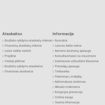
Ataskaitos
Informacija
Biudžeto vykdymo ataskaitų rinkiniai
Nuorodos
Finansinių ataskaitų rinkiniai
Laisvos darbo vietos
Lėšos veiklai viešinti
Asmens duomenų apsauga
Projektai
Konsultavimasis su visuomene
Viešieji pirkimai
Dažniausiai užduodami klausimai
Biudžeto vykdymo ataskaitos
Pranešėjų apsauga
Finansinės ataskaitos
Tinklaveika
Priėmimas į mokyklą
Neformalusis švietimas
Aktualu mokiniams
Korupcijos prevencija
Civilinė sauga
Teisinė informacija