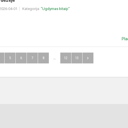
 dėžėje‘‘
 2026-04-01
Kategorija:
"Ugdymas kitaip"
Pla
5
6
7
8
...
12
13