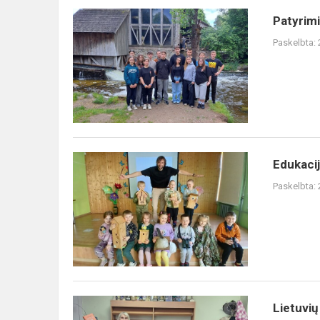
Patyriminių
Patyrimi
veiklų
Paskelbta:
savaitė
Edukacija
Edukacij
„Paukščiai
Paskelbta:
šalia
mūsų“
Lietuvių
Lietuvių