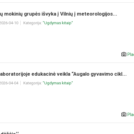
ių mokinių grupės išvyka į Vilnių į meteorologijos...
 2026-04-10
Kategorija:
"Ugdymas kitaip"
Pla
boratorijoje edukacinė veikla “Augalo gyvavimo cikl...
 2026-04-04
Kategorija:
"Ugdymas kitaip"
Pla