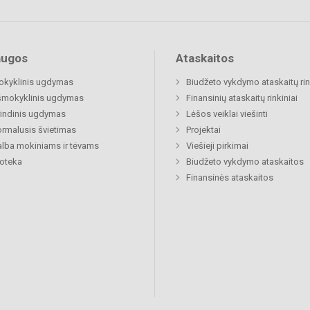
augos
Ataskaitos
okyklinis ugdymas
Biudžeto vykdymo ataskaitų rin
šmokyklinis ugdymas
Finansinių ataskaitų rinkiniai
indinis ugdymas
Lėšos veiklai viešinti
rmalusis švietimas
Projektai
lba mokiniams ir tėvams
Viešieji pirkimai
ioteka
Biudžeto vykdymo ataskaitos
Finansinės ataskaitos