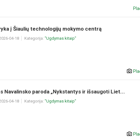
Pla
švyka į Šiaulių technologijų mokymo centrą
 2026-04-18
Kategorija:
"Ugdymas kitaip"
Pla
aus Navalinsko paroda „Nykstantys ir išsaugoti Liet...
 2026-04-18
Kategorija:
"Ugdymas kitaip"
Pla