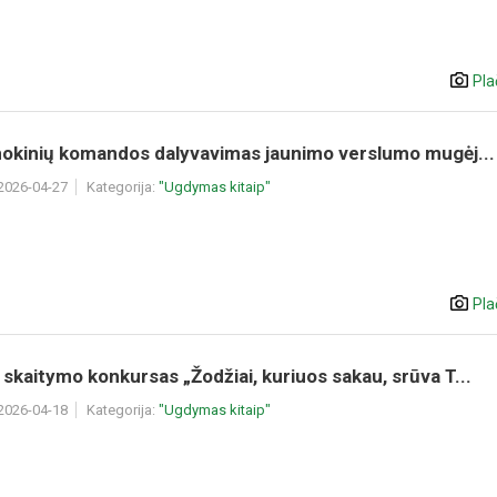
Pla
 mokinių komandos dalyvavimas jaunimo verslumo mugėj...
 2026-04-27
Kategorija:
"Ugdymas kitaip"
Pla
skaitymo konkursas „Žodžiai, kuriuos sakau, srūva T...
 2026-04-18
Kategorija:
"Ugdymas kitaip"