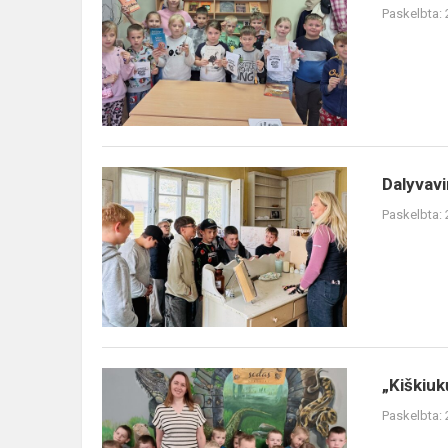
kalbos
Paskelbta:
ir
literatūros
pamoka
2kl.
mokiniams
Klova...
Dalyvavimas
Dalyvavi
profesinio
Paskelbta:
veiklinimo
iniciatyvoje
„Kryptis
–
p...
„Kiškiukų“
„Kiškiuk
grupės
Paskelbta:
išvyka