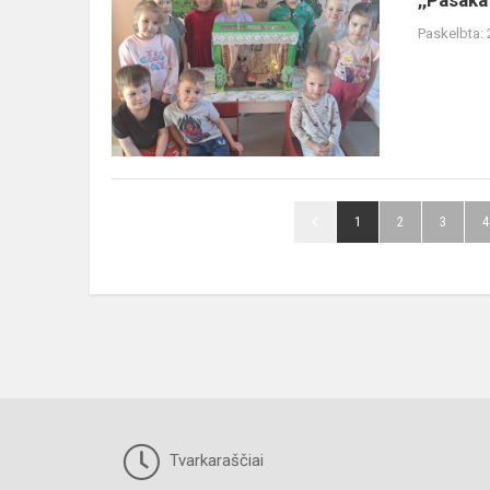
,,Pasaka
dėžėje‘‘
Paskelbta:
1
2
3
4
Tvarkaraščiai