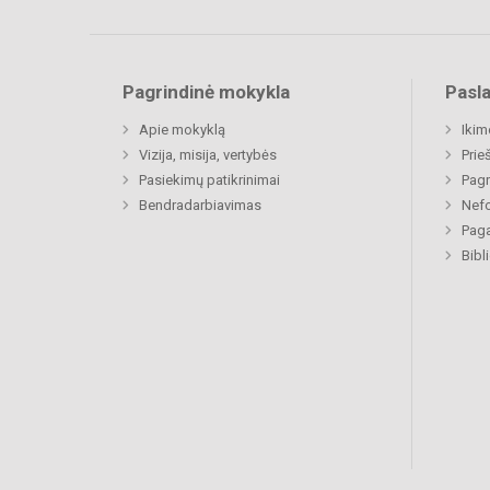
Pagrindinė mokykla
Pasl
Apie mokyklą
Ikim
Vizija, misija, vertybės
Prie
Pasiekimų patikrinimai
Pagr
Bendradarbiavimas
Nefo
Paga
Bibl