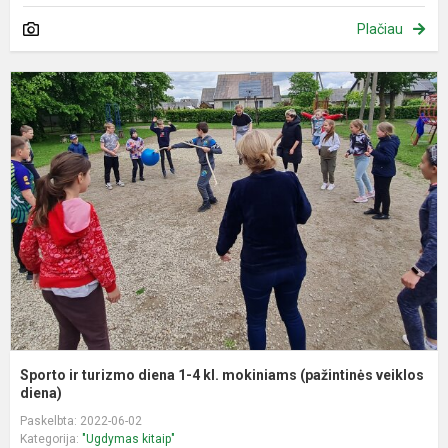
Plačiau
S
ir
t
d
1
4
kl
m
(
ve
Sporto ir turizmo diena 1-4 kl. mokiniams (pažintinės veiklos
diena)
Paskelbta: 2022-06-02
Kategorija:
"Ugdymas kitaip"