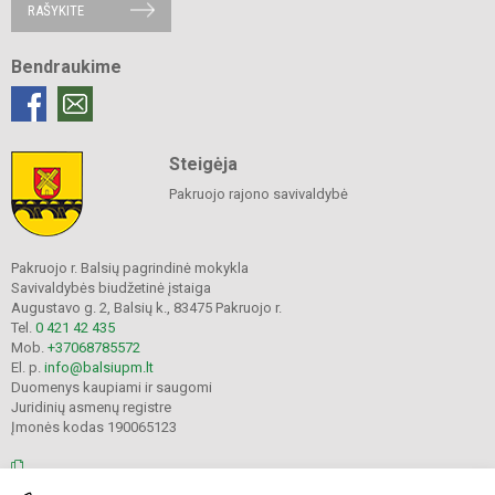
RAŠYKITE
Bendraukime
Steigėja
Pakruojo rajono savivaldybė
Pakruojo r. Balsių pagrindinė mokykla
Savivaldybės biudžetinė įstaiga
Augustavo g. 2, Balsių k., 83475 Pakruojo r.
Tel.
0 421 42 435
Mob.
+37068785572
El. p.
info@balsiupm.lt
Duomenys kaupiami ir saugomi
Juridinių asmenų registre
Įmonės kodas 190065123