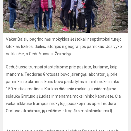
Vakar Balsių pagrindinės mokyklos šeštokai ir septintokai turėjo
kitokias fizikos, dailės, istorijos ir geografijos pamokas. Jos vyko
ne klasėje, o Gedučiuose ir Žeimelyje.
Gedučiuose trumpai stabtelėjome prie pastato, kuriame, kaip
manoma, Teodoras Grotusas buvo įsirengęs laboratoriją, prie
paminklinio akmens, kuris buvo pastatytas minint mokslininko
150 mirties metines. Kur kas didesnio mokinių susidomėjimo
sulaukė Grotuso ąžuolas ir menama mokslininko kapavietė. Čia
vaikai išklausė trumpus mokytojų pasakojimus apie Teodoro
Grotuso atradimus, jų reikšmę ir tragišką mokslininko mirtį.