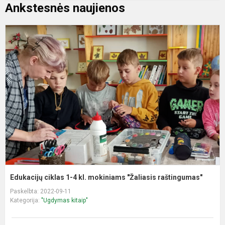
Ankstesnės naujienos
E
c
1
4
kl
m
"
r
Edukacijų ciklas 1-4 kl. mokiniams "Žaliasis raštingumas"
Paskelbta: 2022-09-11
Kategorija:
"Ugdymas kitaip"