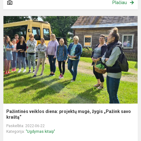
Plačiau
P
v
d
p
m
ž
„
s
Pažintinės veiklos diena: projektų mugė, žygis „Pažink savo
kraštą“
Paskelbta: 2022-06-22
Kategorija:
"Ugdymas kitaip"