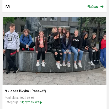
Plačiau
9
k
i
į
P
9 klasės išvyka į Panevėžį
Paskelbta: 2022-06-08
Kategorija:
"Ugdymas kitaip"