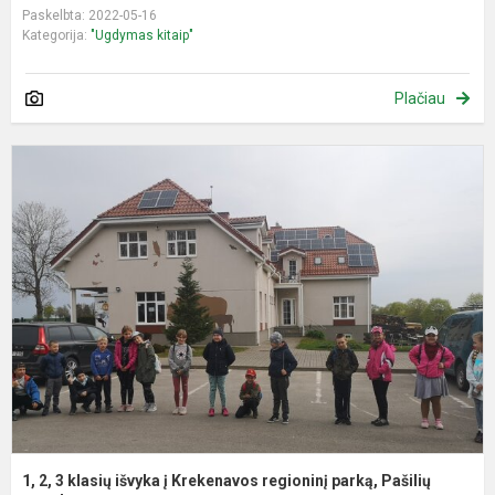
Paskelbta: 2022-05-16
Kategorija:
"Ugdymas kitaip"
Plačiau
1
2
3
k
i
į
K
r
p
P
1, 2, 3 klasių išvyka į Krekenavos regioninį parką, Pašilių