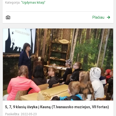
Kategorija:
"Ugdymas kitaip"
Plačiau
5
7
9
k
i
į
K
(
m
V
fo
5, 7, 9 klasių išvyka į Kauną (T.Ivanausko muziejus, VII fortas)
Paskelbta: 2022-05-23