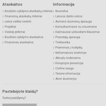
Ataskaitos
Informacija
Biudžeto vykdymo ataskaitų rinkiniai
Nuorodos
Finansinių ataskaitų rinkiniai
Laisvos darbo vietos
Lėšos veiklai viešinti
Asmens duomenų apsauga
Projektai
Konsultavimasis su visuomene
Viešieji pirkimai
Dažniausiai užduodami klausimai
Biudžeto vykdymo ataskaitos
Pranešėjų apsauga
Finansinės ataskaitos
Tinklaveika
Priėmimas į mokyklą
Neformalusis švietimas
Aktualu mokiniams
Korupcijos prevencija
Civilinė sauga
Teisinė informacija
Atviri duomenys
Pastebėjote klaidų?
Turite pasiūlymų?