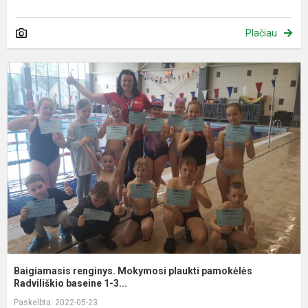
Plačiau
B
r
M
p
p
R
Baigiamasis renginys. Mokymosi plaukti pamokėlės
Radviliškio baseine 1-3...
Paskelbta: 2022-05-23