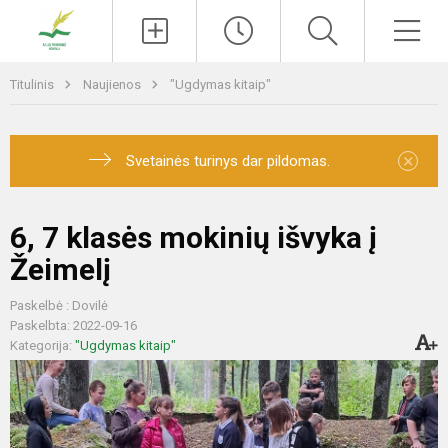
Paieška
Men
Titulinis
Naujienos
"Ugdymas kitaip"
×
Svetainės turinys dar pildomas.
6, 7 klasės mokinių išvyka į
Žeimelį
Paskelbė : Dovilė
Paskelbta: 2022-09-16
Kategorija:
"Ugdymas kitaip"