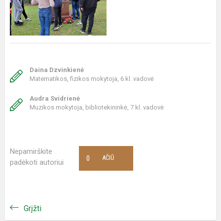
Daina Dzvinkienė
Matematikos, fizikos mokytoja, 6 kl. vadovė
Audra Svidrienė
Muzikos mokytoja, bibliotekininkė, 7 kl. vadovė
Nepamirškite
0
AČIŪ
padėkoti autoriui
Grįžti