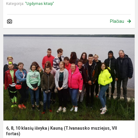
Kategorija:
"Ugdymas kitaip"
Plačiau
6
8
1
k
i
į
K
(
m
V
f.
6, 8, 10 klasių išvyka į Kauną (T.Ivanausko muziejus, VII
fortas)