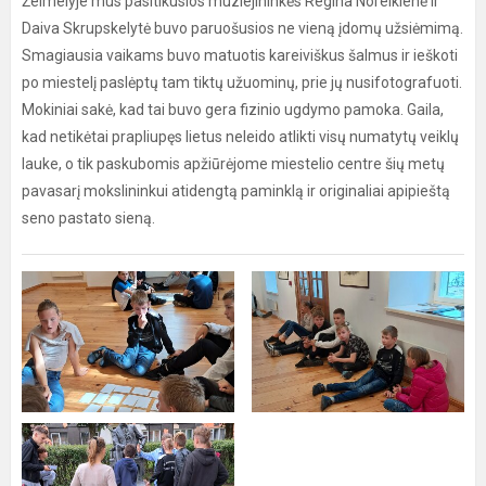
Žeimelyje mus pasitikusios muziejininkės Regina Noreikienė ir
Daiva Skrupskelytė buvo paruošusios ne vieną įdomų užsiėmimą.
Smagiausia vaikams buvo matuotis kareiviškus šalmus ir ieškoti
po miestelį paslėptų tam tiktų užuominų, prie jų nusifotografuoti.
Mokiniai sakė, kad tai buvo gera fizinio ugdymo pamoka. Gaila,
kad netikėtai prapliupęs lietus neleido atlikti visų numatytų veiklų
lauke, o tik paskubomis apžiūrėjome miestelio centre šių metų
pavasarį mokslininkui atidengtą paminklą ir originaliai apipieštą
seno pastato sieną.