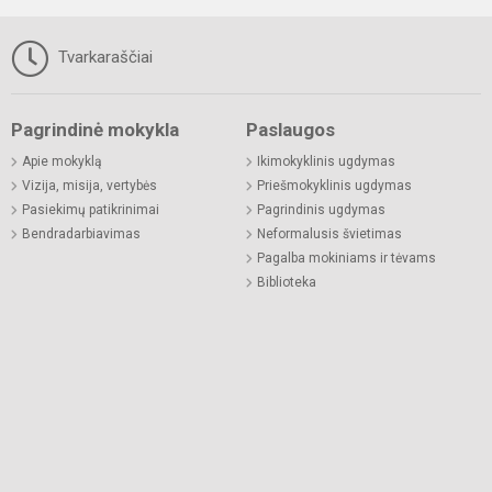
Tvarkaraščiai
Pagrindinė mokykla
Paslaugos
Apie mokyklą
Ikimokyklinis ugdymas
Vizija, misija, vertybės
Priešmokyklinis ugdymas
Pasiekimų patikrinimai
Pagrindinis ugdymas
Bendradarbiavimas
Neformalusis švietimas
Pagalba mokiniams ir tėvams
Biblioteka