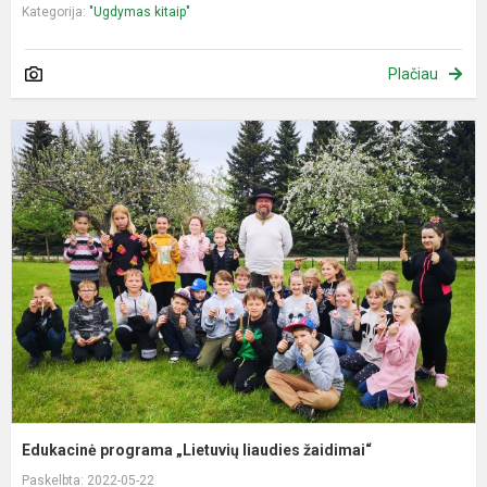
Kategorija:
"Ugdymas kitaip"
Plačiau
E
p
„
l
ž
Edukacinė programa „Lietuvių liaudies žaidimai“
Paskelbta: 2022-05-22