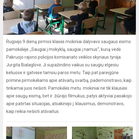
Rugsėjo 9 dieną pirmos klasės mokiniai dalyvavo saugaus eismo
pamokėlėje ,,Saugiai į mokyklą, saugiai į namus“, kurią vedė
Pakruojo rajono policijos komisariato veiklos skyriaus tyrėja
Jurgita Bialaglovė. Ji supažindino vaikus su saugiu elgesiu
keliuose ir gatvėse tamsiu paros metu. Taip pat pareigūnė
priminė pirmokėliams apie atšvaitų svarbą, pademonstravo, kaip
tinkamai juos nešioti. Pamokėlės metu mokiniai ne tik klausėsi
apie saugų eismą, bet ir žiūrėjo filmukus, patys aktyviai pasakojo
apie patirtas situacijas, atsakinėjo į klausimus, demonstravo,
kaip reikia nešioti atšvaitus.