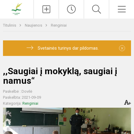
Paieška
Men
Titulinis
Naujienos
Renginiai
×
Svetainės turinys dar pildomas.
,,Saugiai į mokyklą, saugiai į
namus“
Paskelbė : Dovilė
Paskelbta: 2021-09-09
Kategorija:
Renginiai