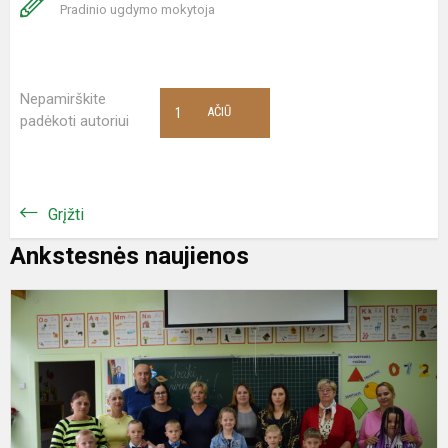
Pradinio ugdymo mokytoja
Nepamirškite
1
AČIŪ
padėkoti autoriui
Grįžti
Ankstesnės naujienos
M
ir
ž
d