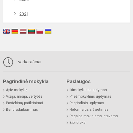
2021
Tvarkaraščiai
Pagrindinė mokykla
Paslaugos
Apie mokyklą
Ikimokyklinis ugdymas
Vizija, misija, vertybės
Priešmokyklinis ugdymas
Pasiekimų patikrinimai
Pagrindinis ugdymas
Bendradarbiavimas
Neformalusis švietimas
Pagalba mokiniams ir tėvams
Biblioteka