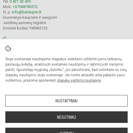
Tel.
0 421 42 435
Mob.
+37068785572
El. p.
info@balsiupm.lt
Duomenys kaupiami ir saugomi
Juridinių asmenų registre
Įmonės kodas 190065123
© 2021. Pakruojo r. Balsių pagrindinė mokykla. Visos teisės saugomos.
Šioje svetainėje naudojame slapukus siekdami užtikrinti jums teikiamų
Kopijuoti turinį be raštiško mokyklos administracijos sutikimo griežtai
draudžiama.
paslaugų kokybę, analizuoti svetainės naudojimą ir optimizuoti naršymo
patirtį. Spustelėję mygtuką „Sutinku“, jūs patvirtinate, kad sutinkate su visų
Prieinamumo paraiška
Slapukų valdymas
slapukų naudojimu šioje svetainėje. Jei norite atšaukti arba pakeisti savo
sutikimus, prašome apsilankyti
slapukų valdymo puslapyje
.
Sumanus būdas atnaujinti
mokyklos interneto
svetainę
NUSTATYMAI
NESUTINKU