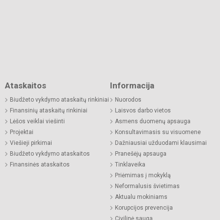
Ataskaitos
Informacija
Biudžeto vykdymo ataskaitų rinkiniai
Nuorodos
Finansinių ataskaitų rinkiniai
Laisvos darbo vietos
Lėšos veiklai viešinti
Asmens duomenų apsauga
Projektai
Konsultavimasis su visuomene
Viešieji pirkimai
Dažniausiai užduodami klausimai
Biudžeto vykdymo ataskaitos
Pranešėjų apsauga
Finansinės ataskaitos
Tinklaveika
Priėmimas į mokyklą
Neformalusis švietimas
Aktualu mokiniams
Korupcijos prevencija
Civilinė sauga