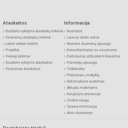
Ataskaitos
Informacija
Biudžeto vykdymo ataskaitų rinkiniai
Nuorodos
Finansinių ataskaitų rinkiniai
Laisvos darbo vietos
Lėšos veiklai viešinti
Asmens duomenų apsauga
Projektai
Konsultavimasis su visuomene
Viešieji pirkimai
Dažniausiai užduodami klausimai
Biudžeto vykdymo ataskaitos
Pranešėjų apsauga
Finansinės ataskaitos
Tinklaveika
Priėmimas į mokyklą
Neformalusis švietimas
Aktualu mokiniams
Korupcijos prevencija
Civilinė sauga
Teisinė informacija
Atviri duomenys