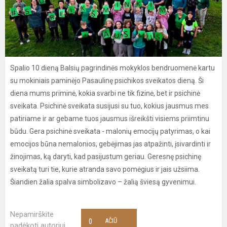
Spalio 10 dieną Balsių pagrindinės mokyklos bendruomenė kartu
su mokiniais paminėjo Pasaulinę psichikos sveikatos dieną. Ši
diena mums priminė, kokia svarbi ne tik fizinė, bet ir psichinė
sveikata. Psichinė sveikata susijusi su tuo, kokius jausmus mes
patiriame ir ar gebame tuos jausmus išreikšti visiems priimtinu
būdu. Gera psichinė sveikata - malonių emocijų patyrimas, o kai
emocijos būna nemalonios, gebėjimas jas atpažinti, įsivardinti ir
žinojimas, ką daryti, kad pasijustum geriau. Geresnę psichinę
sveikatą turi tie, kurie atranda savo pomėgius ir jais užsiima.
Šiandien žalia spalva simbolizavo – žalią šviesą gyvenimui.
Nepamirškite
0
AČIŪ
padėkoti autoriui