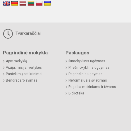
Tvarkaraščiai
Pagrindinė mokykla
Paslaugos
Apie mokyklą
Ikimokyklinis ugdymas
Vizija, misija, vertybės
Priešmokyklinis ugdymas
Pasiekimų patikrinimai
Pagrindinis ugdymas
Bendradarbiavimas
Neformalusis švietimas
Pagalba mokiniams ir tėvams
Biblioteka