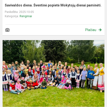
Savivaldos diena. Šventinė popietė Mokytojų dienai paminėti.
Paskelbta: 2025-10-05
Kategorija:
Renginiai
Plačiau
V
L
š