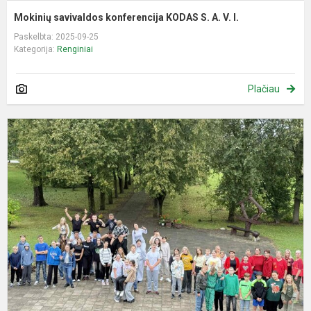
Mokinių savivaldos konferencija KODAS S. A. V. I.
Paskelbta: 2025-09-25
Kategorija:
Renginiai
Plačiau
S
d
m