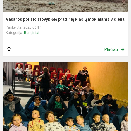
Vasaros poilsio stovyklėlė pradinių klasių mokiniams 3 diena
Paskelbta: 2025-06-14
Kategorija:
Renginiai
Plačiau
V
p
s
p
k
m
2
d