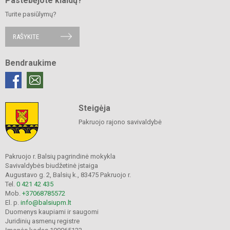
Pastebėjote klaidų?
Turite pasiūlymų?
RAŠYKITE
Bendraukime
Steigėja
Pakruojo rajono savivaldybė
Pakruojo r. Balsių pagrindinė mokykla
Savivaldybės biudžetinė įstaiga
Augustavo g. 2, Balsių k., 83475 Pakruojo r.
Tel.
0 421 42 435
Mob.
+37068785572
El. p.
info@balsiupm.lt
Duomenys kaupiami ir saugomi
Juridinių asmenų registre