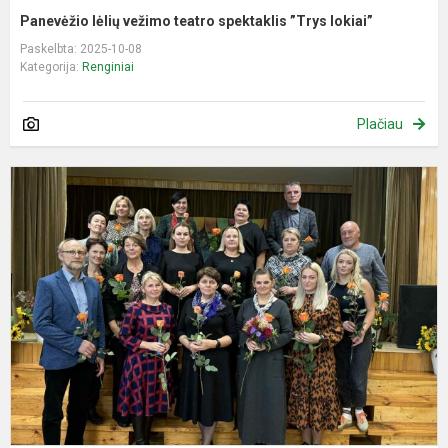
Panevėžio lėlių vežimo teatro spektaklis ”Trys lokiai”
Paskelbta: 2025-10-08
Kategorija:
Renginiai
Plačiau
S
d
Š
p
M
d
p