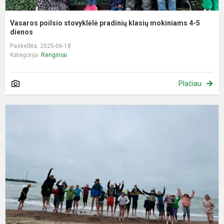
Vasaros poilsio stovyklėlė pradinių klasių mokiniams 4-5
dienos
Paskelbta: 2025-06-18
Kategorija:
Renginiai
Plačiau
V
p
s
p
k
m
3
d