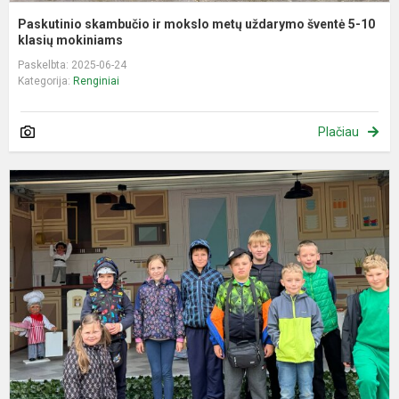
Paskutinio skambučio ir mokslo metų uždarymo šventė 5-10
klasių mokiniams
Paskelbta: 2025-06-24
Kategorija:
Renginiai
Plačiau
V
p
s
p
k
m
4
5
di