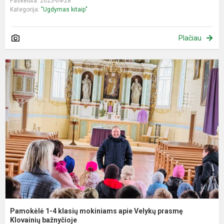
Paskelbta: 2025-04-28
Kategorija:
"Ugdymas kitaip"
Plačiau
P
1
4
k
m
a
V
p
K
Pamokėlė 1-4 klasių mokiniams apie Velykų prasmę
Klovainių bažnyčioje