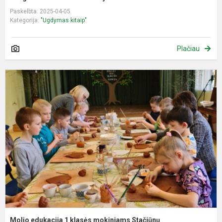
Paskelbta: 2025-04-05
Kategorija:
"Ugdymas kitaip"
Plačiau
M
e
1
k
m
S
d
Molio edukacija 1 klasės mokiniams Stačiūnų