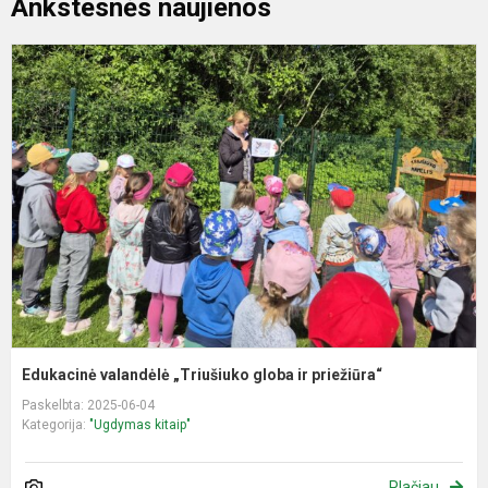
Ankstesnės naujienos
E
v
„
g
ir
p
Edukacinė valandėlė „Triušiuko globa ir priežiūra“
Paskelbta: 2025-06-04
Kategorija:
"Ugdymas kitaip"
Plačiau