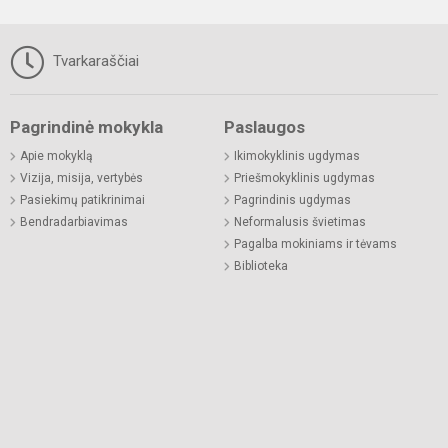
Tvarkaraščiai
Pagrindinė mokykla
Paslaugos
Apie mokyklą
Ikimokyklinis ugdymas
Vizija, misija, vertybės
Priešmokyklinis ugdymas
Pasiekimų patikrinimai
Pagrindinis ugdymas
Bendradarbiavimas
Neformalusis švietimas
Pagalba mokiniams ir tėvams
Biblioteka