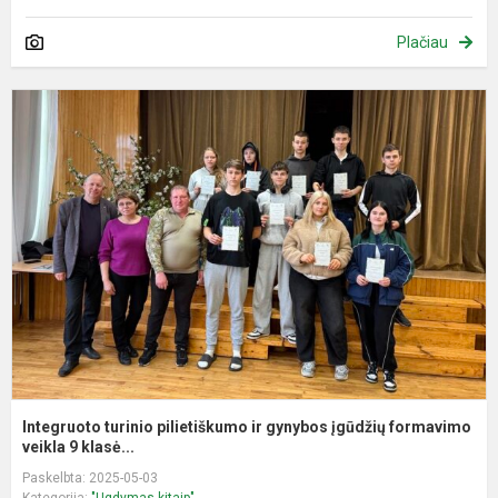
Plačiau
I
t
p
ir
g
į
f
Integruoto turinio pilietiškumo ir gynybos įgūdžių formavimo
veikla 9 klasė...
Paskelbta: 2025-05-03
Kategorija:
"Ugdymas kitaip"