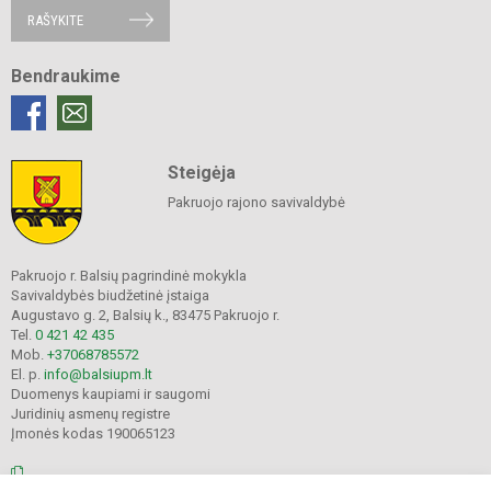
RAŠYKITE
Bendraukime
Steigėja
Pakruojo rajono savivaldybė
Pakruojo r. Balsių pagrindinė mokykla
Savivaldybės biudžetinė įstaiga
Augustavo g. 2, Balsių k., 83475 Pakruojo r.
Tel.
0 421 42 435
Mob.
+37068785572
El. p.
info@balsiupm.lt
Duomenys kaupiami ir saugomi
Juridinių asmenų registre
Įmonės kodas 190065123