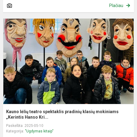
Plačiau
K
l
t
s
p
k
m
„K
Kauno lėlių teatro spektaklis pradinių klasių mokiniams
„Kerintis Hanso Kri...
Paskelbta: 2025-05-10
Kategorija:
"Ugdymas kitaip"