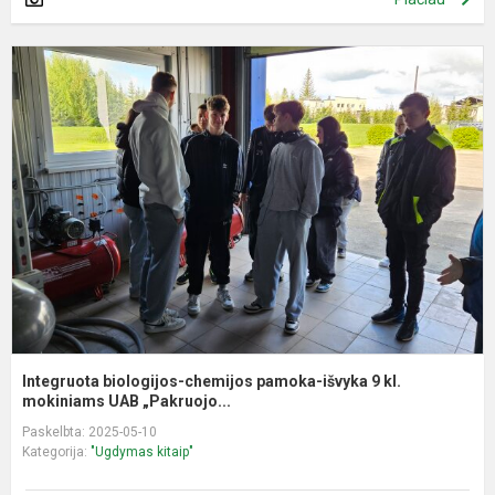
I
b
c
p
i
9
kl
m
Integruota biologijos-chemijos pamoka-išvyka 9 kl.
mokiniams UAB „Pakruojo...
Paskelbta: 2025-05-10
Kategorija:
"Ugdymas kitaip"