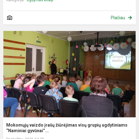
Plačiau
M
v
į
ž
v
g
u
“N
Mokomųjų vaizdo įrašų žiūrėjimas visų grupių ugdytiniams
“Naminiai gyvūnai”...