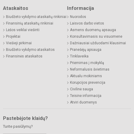
Ataskaitos
Informacija
Biudžeto vykdymo ataskaitų rinkiniai
Nuorodos
Finansinių ataskaitų rinkiniai
Laisvos darbo vietos
Lėšos veiklai viešinti
Asmens duomenų apsauga
Projektai
Konsultavimasis su visuomene
Viešieji pirkimai
Dažniausiai užduodami klausimai
Biudžeto vykdymo ataskaitos
Pranešėjų apsauga
Finansinės ataskaitos
Tinklaveika
Priėmimas į mokyklą
Neformalusis švietimas
Aktualu mokiniams
Korupcijos prevencija
Civilinė sauga
Teisinė informacija
Atviri duomenys
Pastebėjote klaidų?
Turite pasiūlymų?