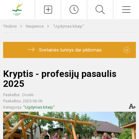
Paieška
Men
Titulinis
Naujienos
"Ugdymas kitaip"
×
Svetainės turinys dar pildomas.
Kryptis - profesijų pasaulis
2025
Paskelbė : Dovilė
Paskelbta: 2025-06-06
Kategorija:
"Ugdymas kitaip"