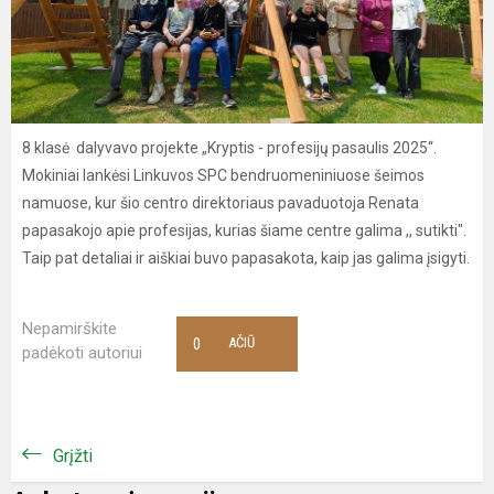
8 klasė dalyvavo projekte „Kryptis - profesijų pasaulis 2025“.
Mokiniai lankėsi Linkuvos SPC bendruomeniniuose šeimos
namuose, kur šio centro direktoriaus pavaduotoja Renata
papasakojo apie profesijas, kurias šiame centre galima ,, sutikti".
Taip pat detaliai ir aiškiai buvo papasakota, kaip jas galima įsigyti.
Nepamirškite
0
AČIŪ
padėkoti autoriui
Grįžti