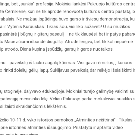
alinga, bet „sunkia" profesija. Mokiniai lankėsi Pakruojo kultūros centre
utė Černikienė, kuri ne tik aprodė renovuotą kultūros centro pastatą, 
rabalais. Ne mažiau įspūdinga buvo garso ir šviesų demonstracija, ku
 ir Vytenis Kurauskas. Tikras šou, visi liko sužavėti! O su muzikos
sinėrė į būgnų ir gitarų pasaulį – ne tik klausėsi, bet ir patys paba
ntu Macevičiumi išbandė disgolfą. Atrodė lengva, bet tik kol nepaėmė
ip atrodo. Diena kupina įspūdžių, garsų ir geros nuotaikos.
mu - paveikslų iš lauko augalų kūrimas. Visi gavo rėmelius, į kuriuos
 rinkti žolelių, gėlių, lapų. Suklijavus paveikslą dar reikėjo išsiaiškinti i
ų stoginėje, dalyvavo edukacijoje. Mokiniai turėjo galimybę vaidinti su
patingąją menininko lėlę. Vėliau Pakruojo parke moksleiviai susitiko 
si žaisti skraidančiomis lėkštėmis.
irželio 10-11 d. vyko istorijos pamokos „Atminties neištrinsi“ . Tikslas 
 prie istorinės atminties išsaugojimo. Pristatyta ir aptarta video