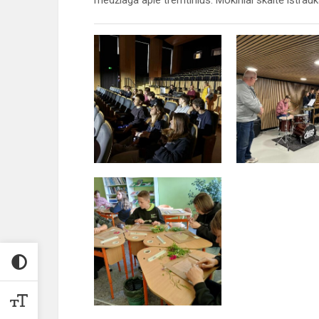
medžiaga apie tremtinius. Mokiniai skaitė ištrau