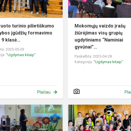
įgūdžių
formavim...
ruoto turinio pilietiškumo
Mokomųjų vaizdo įrašų
nybos įgūdžių formavimo
žiūrėjimas visų grupių
 9 klasė...
ugdytiniams “Naminiai
gyvūnai”...
ta: 2025-05-03
ija:
"Ugdymas kitaip"
Paskelbta: 2025-04-28
Kategorija:
"Ugdymas kitaip"
Plačiau
Pla
Naminių
ir
laukinių
gyvūnų,