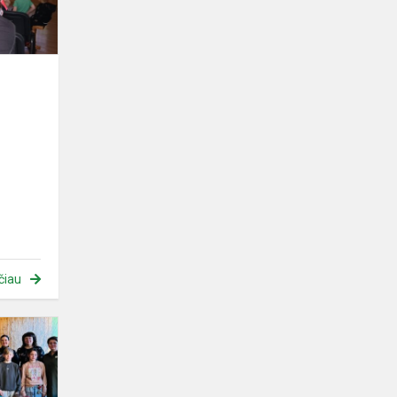
grupių
ugdytiniams
“N...
čiau
Saugaus
eismo
dienos
minėjimas