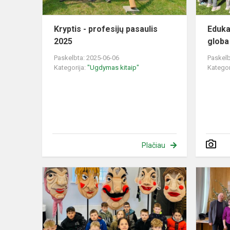
Kryptis - profesijų pasaulis
Eduka
2025
globa 
Paskelbta: 2025-06-06
Paskelb
Kategorija:
"Ugdymas kitaip"
Kategor
Plačiau
Kauno
lėlių
teatro
spektaklis
pradinių