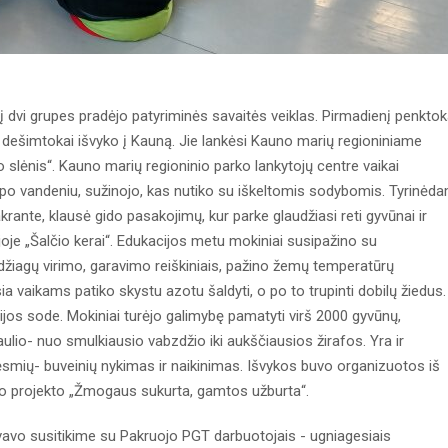
į dvi grupes pradėjo patyriminės savaitės veiklas. Pirmadienį penktok
 ir dešimtokai išvyko į Kauną. Jie lankėsi Kauno marių regioniniame
slėnis“. Kauno marių regioninio parko lankytojų centre vaikai
 po vandeniu, sužinojo, kas nutiko su iškeltomis sodybomis. Tyrinėda
rante, klausė gido pasakojimų, kur parke glaudžiasi reti gyvūnai ir
joje „Šalčio kerai“. Edukacijos metu mokiniai susipažino su
iagų virimo, garavimo reiškiniais, pažino žemų temperatūrų
a vaikams patiko skystu azotu šaldyti, o po to trupinti dobilų žiedus.
ijos sode. Mokiniai turėjo galimybę pamatyti virš 2000 gyvūnų,
ulio- nuo smulkiausio vabzdžio iki aukščiausios žirafos. Yra ir
rėsmių- buveinių nykimas ir naikinimas. Išvykos buvo organizuotos iš
mo projekto „Žmogaus sukurta, gamtos užburta“.
lyvavo susitikime su Pakruojo PGT darbuotojais - ugniagesiais