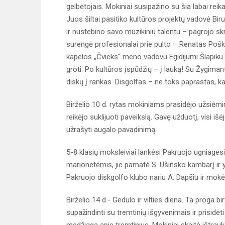
gelbėtojais. Mokiniai susipažino su šia labai reik
Juos šiltai pasitiko kultūros projektų vadovė Bir
ir nustebino savo muzikiniu talentu – pagrojo sk
surengė profesionalai prie pulto – Renatas Poška
kapelos „Čvieks“ meno vadovu Egidijumi Šlapiku pa
groti. Po kultūros įspūdžių – į lauką! Su Žygima
diskų į rankas. Disgolfas – ne toks paprastas, ka
Birželio 10 d. rytas mokiniams prasidėjo užsiėmi
reikėjo suklijuoti paveikslą. Gavę užduotį, visi išėjo
užrašyti augalo pavadinimą.
5-8 klasių moksleiviai lankėsi Pakruojo ugniagesi
marionetėmis, jie pamatė S. Ušinsko kambarį ir y
Pakruojo diskgolfo klubo nariu A. Dapšiu ir mokė
Birželio 14 d.- Gedulo ir vilties diena. Ta proga b
supažindinti su tremtinių išgyvenimais ir prisidėti