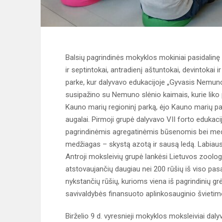
Balsių pagrindinės mokyklos mokiniai pasidalinę 
ir septintokai, antradienį aštuntokai, devintokai
parke, kur dalyvavo edukacijoje „Gyvasis Nemuno 
susipažino su Nemuno slėnio kaimais, kurie liko
Kauno marių regioninį parką, ėjo Kauno marių pak
augalai. Pirmoji grupė dalyvavo VII forto edukaci
pagrindinėmis agregatinėmis būsenomis bei medž
medžiagas – skystą azotą ir sausą ledą. Labiausi
Antroji moksleivių grupė lankėsi Lietuvos zoolog
atstovaujančių daugiau nei 200 rūšių iš viso pasa
nykstančių rūšių, kurioms viena iš pagrindinių g
savivaldybės finansuoto aplinkosauginio švieti
Birželio 9 d. vyresnieji mokyklos moksleiviai da