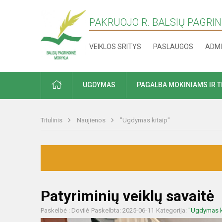
PAKRUOJO R. BALSIŲ PAGRI
VEIKLOS SRITYS
PASLAUGOS
ADMI
PRADŽIA
UGDYMAS
PAGALBA MOKINIAMS IR 
Titulinis
Naujienos
"Ugdymas kitaip"
Patyriminių veiklų savaitė
Paskelbė : Dovilė
Paskelbta: 2025-06-11
Kategorija:
"Ugdymas k