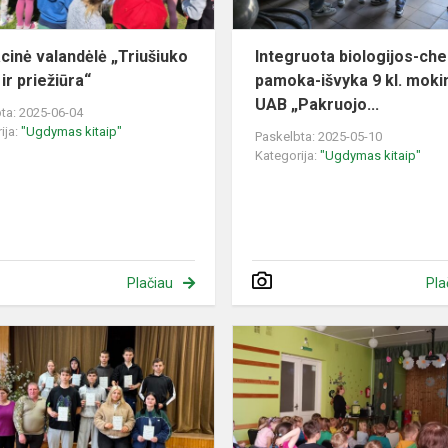
cinė valandėlė „Triušiuko
Integruota biologijos-ch
ir priežiūra“
pamoka-išvyka 9 kl. mok
UAB „Pakruojo...
ta: 2025-06-04
ija:
"Ugdymas kitaip"
Paskelbta: 2025-05-10
Kategorija:
"Ugdymas kitaip"
Plačiau
Pla
Integruoto
turinio
pilietiškumo
ir
gynybos