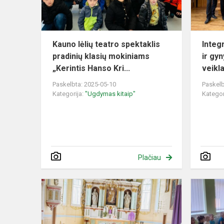
klasių
mokiniams
„Ke...
Kauno lėlių teatro spektaklis
Integ
pradinių klasių mokiniams
ir gy
„Kerintis Hanso Kri...
veikla
Paskelbta: 2025-05-10
Paskelb
Kategorija:
"Ugdymas kitaip"
Kategor
Plačiau
Pamokėlė
1-
4
klasių