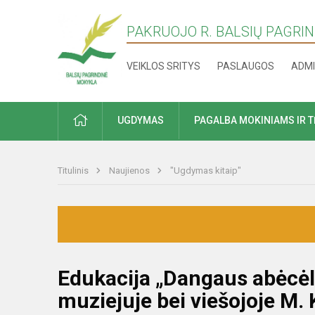
PAKRUOJO R. BALSIŲ PAGRI
VEIKLOS SRITYS
PASLAUGOS
ADMI
PRADŽIA
UGDYMAS
PAGALBA MOKINIAMS IR 
Titulinis
Naujienos
"Ugdymas kitaip"
Edukacija „Dangaus abėcėl
muziejuje bei viešojoje M. K