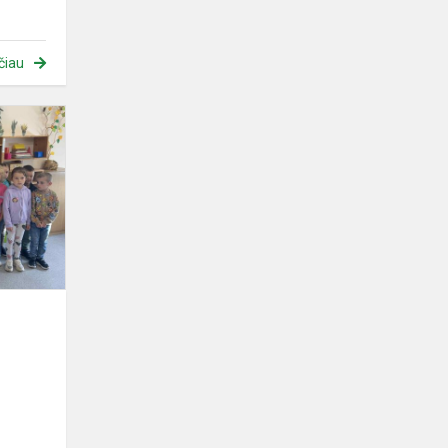
čiau
Saugaus
eismo
pamokėlė
ė