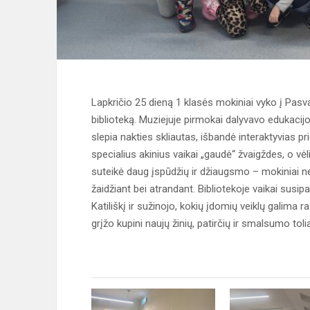
Lapkričio 25 dieną 1 klasės mokiniai vyko į Pasva
biblioteką. Muziejuje pirmokai dalyvavo edukacijo
slepia nakties skliautas, išbandė interaktyvias p
specialius akinius vaikai „gaudė“ žvaigždes, o v
suteikė daug įspūdžių ir džiaugsmo – mokiniai ne
žaidžiant bei atrandant. Bibliotekoje vaikai susi
Katiliškį ir sužinojo, kokių įdomių veiklų galima 
grįžo kupini naujų žinių, patirčių ir smalsumo tolia