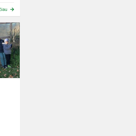
čiau
Priešmokyklinės
grupės
auklėtinių
išvyka
į
sodybą
„Raiba
pl...