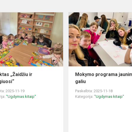
Projektas
„Žaidžiu
ir
džiaugiuosi“
ktas „Žaidžiu ir
Mokymo programa jaunim
giuosi“
galiu
ta: 2025-11-19
Paskelbta: 2025-11-18
ija:
"Ugdymas kitaip"
Kategorija:
"Ugdymas kitaip"