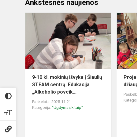
Ankstesnės naujienos
9-
10
kl.
mokinių
išvyka
į
Šiaulių
STEAM
centrą.
9-10 kl. mokinių išvyka į Šiaulių
Proje
Edukacija
STEAM centrą. Edukacija
džiau
„...
„Alkoholio poveik...
Paskelb
Kategor
Paskelbta: 2025-11-21
Kategorija:
"Ugdymas kitaip"