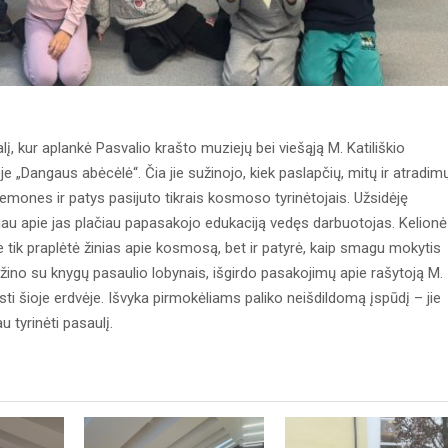
lį, kur aplankė Pasvalio krašto muziejų bei viešąją M. Katiliškio
je „Dangaus abėcėlė“. Čia jie sužinojo, kiek paslapčių, mitų ir atradim
riemones ir patys pasijuto tikrais kosmoso tyrinėtojais. Užsidėję
ėliau apie jas plačiau papasakojo edukaciją vedęs darbuotojas. Kelionė
 tik praplėtė žinias apie kosmosą, bet ir patyrė, kaip smagu mokytis
pažino su knygų pasaulio lobynais, išgirdo pasakojimų apie rašytoją M.
rasti šioje erdvėje. Išvyka pirmokėliams paliko neišdildomą įspūdį – jie
u tyrinėti pasaulį.