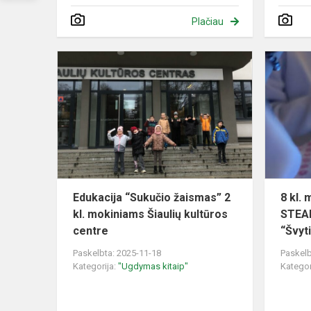
Plačiau
Edukacija
“Sukučio
žaismas”
2
kl.
mokiniams
Šiaulių
kultūr...
Edukacija “Sukučio žaismas” 2
8 kl. 
kl. mokiniams Šiaulių kultūros
STEAM
centre
“Švyt
Paskelbta: 2025-11-18
Paskelb
Kategorija:
"Ugdymas kitaip"
Kategor