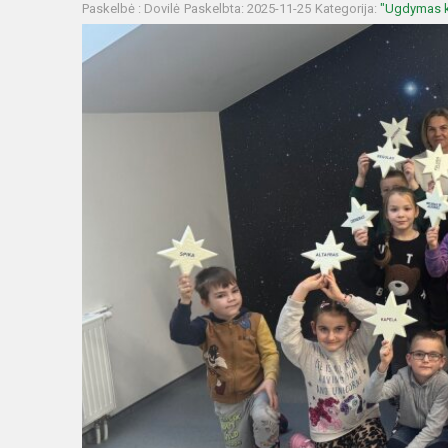
Paskelbė : Dovilė
Paskelbta: 2025-11-25
Kategorija:
"Ugdymas k