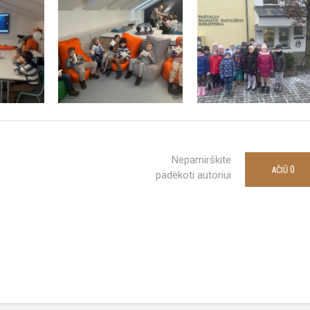
Nepamirškite
0
AČIŪ
padėkoti autoriui