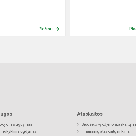
Plačiau
Pla
augos
Ataskaitos
okyklinis ugdymas
Biudžeto vykdymo ataskaitų rin
šmokyklinis ugdymas
Finansinių ataskaitų rinkiniai