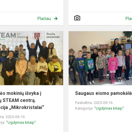
Plačiau
Pla
5
klasės
mokinių
išvyka
į
Šiaulių
STEAM
centrą.
Edukacija
sės mokinių išvyka į
Saugaus eismo pamokėl
„...
ių STEAM centrą.
Paskelbta: 2025-09-16
cija „Mikrokristalai“
Kategorija:
"Ugdymas kitaip"
ta: 2025-09-19
ija:
"Ugdymas kitaip"