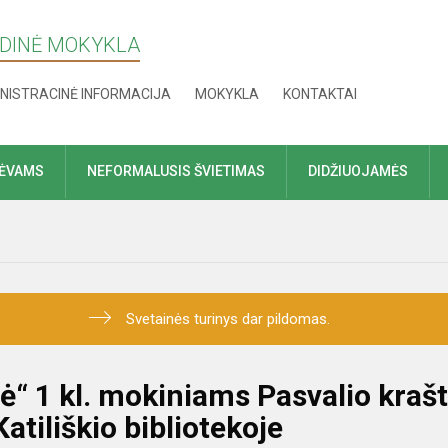
NDINĖ MOKYKLA
NISTRACINĖ INFORMACIJA
MOKYKLA
KONTAKTAI
TĖVAMS
NEFORMALUSIS ŠVIETIMAS
DIDŽIUOJAMĖS
Svetainės turinys dar pildomas.
ė“ 1 kl. mokiniams Pasvalio kraš
atiliškio bibliotekoje