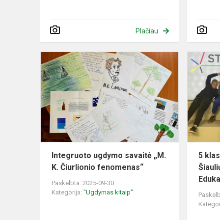
Plačiau
Integruoto
ugdymo
savaitė
„M.
K.
Čiurlionio
fenomenas“
Integruoto ugdymo savaitė „M.
5 kla
K. Čiurlionio fenomenas“
Šiaul
Eduka
Paskelbta: 2025-09-30
Kategorija:
"Ugdymas kitaip"
Paskelb
Kategor