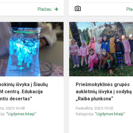
Plačiau
Pla
8
kl.
mokinių
išvyka
į
Šiaulių
STEAM
centrą.
Edukacija
mokinių išvyka į Šiaulių
Priešmokyklinės grupės
“Švy...
 centrą. Edukacija
auklėtinių išvyka į sodybą
intis desertas”
„Raiba plunksna“
ta: 2025-10-08
Paskelbta: 2025-10-02
ija:
"Ugdymas kitaip"
Kategorija:
"Ugdymas kitaip"