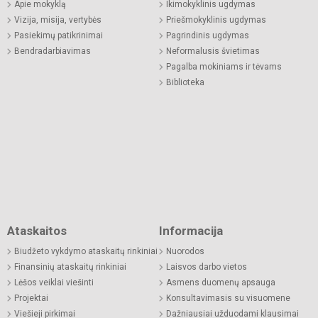
Apie mokyklą
Ikimokyklinis ugdymas
Vizija, misija, vertybės
Priešmokyklinis ugdymas
Pasiekimų patikrinimai
Pagrindinis ugdymas
Bendradarbiavimas
Neformalusis švietimas
Pagalba mokiniams ir tėvams
Biblioteka
Ataskaitos
Informacija
Biudžeto vykdymo ataskaitų rinkiniai
Nuorodos
Finansinių ataskaitų rinkiniai
Laisvos darbo vietos
Lėšos veiklai viešinti
Asmens duomenų apsauga
Projektai
Konsultavimasis su visuomene
Viešieji pirkimai
Dažniausiai užduodami klausimai