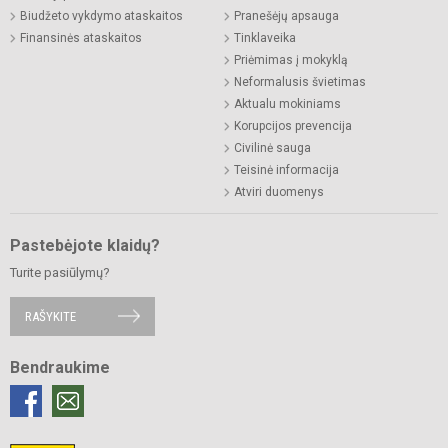
Biudžeto vykdymo ataskaitos
Pranešėjų apsauga
Finansinės ataskaitos
Tinklaveika
Priėmimas į mokyklą
Neformalusis švietimas
Aktualu mokiniams
Korupcijos prevencija
Civilinė sauga
Teisinė informacija
Atviri duomenys
Pastebėjote klaidų?
Turite pasiūlymų?
RAŠYKITE
Bendraukime