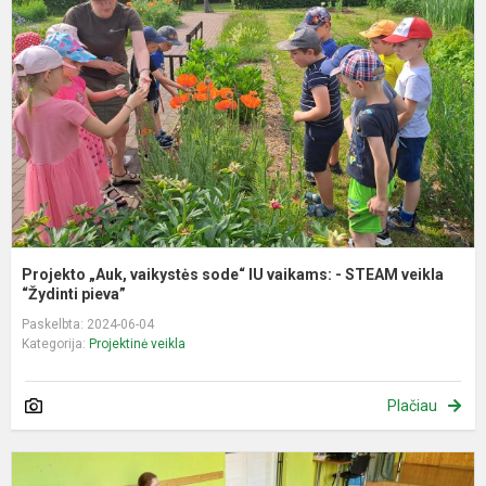
v
s
I
v
-
S
v
Projekto „Auk, vaikystės sode“ IU vaikams: - STEAM veikla
“Žydinti pieva”
Paskelbta: 2024-06-04
Kategorija:
Projektinė veikla
Plačiau
P