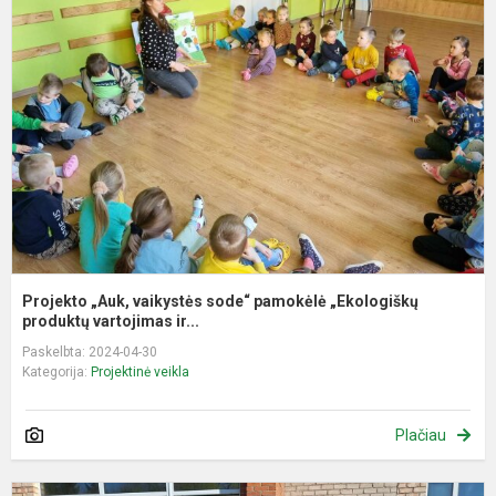
„
v
s
p
„
p
Projekto „Auk, vaikystės sode“ pamokėlė „Ekologiškų
produktų vartojimas ir...
Paskelbta: 2024-04-30
Kategorija:
Projektinė veikla
Plačiau
A