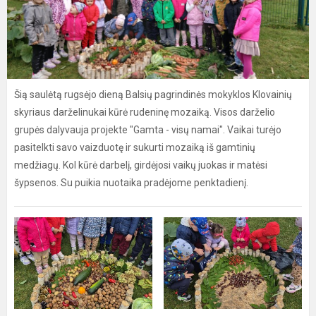
Šią saulėtą rugsėjo dieną Balsių pagrindinės mokyklos Klovainių
skyriaus darželinukai kūrė rudeninę mozaiką. Visos darželio
grupės dalyvauja projekte "Gamta - visų namai". Vaikai turėjo
pasitelkti savo vaizduotę ir sukurti mozaiką iš gamtinių
medžiagų. Kol kūrė darbelį, girdėjosi vaikų juokas ir matėsi
šypsenos. Su puikia nuotaika pradėjome penktadienį.