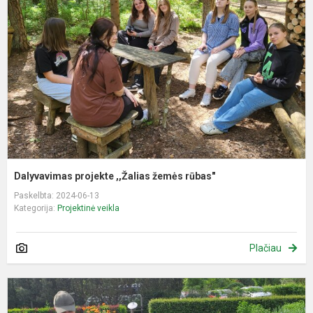
,
ž
r
Dalyvavimas projekte ,,Žalias žemės rūbas"
Paskelbta: 2024-06-13
Kategorija:
Projektinė veikla
Plačiau
P
„