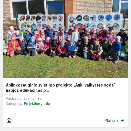
š
p
„
v
s
na
Aplinkosauginio švietimo projekto „Auk, vaikystės sode“
naujos edukacinės p...
Paskelbta: 2024-04-12
Kategorija:
Projektinė veikla
Plačiau