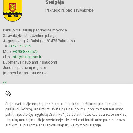
Steigėja
Pakruojo rajono savivaldybė
Pakruojo r. Balsių pagrindinė mokykla
Savivaldybės biudžetinė įstaiga
Augustavo g. 2, Balsių k., 83475 Pakruojo r.
Tel.
0 421 42 435
Mob.
+37068785572
El. p.
info@balsiupm.lt
Duomenys kaupiami ir saugomi
Juridinių asmenų registre
Įmonės kodas 190065123
© 2021. Pakruojo r. Balsių pagrindinė mokykla. Visos teisės saugomos.
Šioje svetainėje naudojame slapukus siekdami užtikrinti jums teikiamų
Kopijuoti turinį be raštiško mokyklos administracijos sutikimo griežtai
draudžiama.
paslaugų kokybę, analizuoti svetainės naudojimą ir optimizuoti naršymo
patirtį. Spustelėję mygtuką „Sutinku“, jūs patvirtinate, kad sutinkate su visų
Prieinamumo paraiška
Slapukų valdymas
slapukų naudojimu šioje svetainėje. Jei norite atšaukti arba pakeisti savo
sutikimus, prašome apsilankyti
slapukų valdymo puslapyje
.
Sumanus būdas atnaujinti
mokyklos interneto