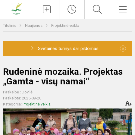
Paieška
Men
Titulinis
Naujienos
Projektinė veikla
×
Svetainės turinys dar pildomas.
Rudeninė mozaika. Projektas
„Gamta - visų namai“
Paskelbė : Dovilė
Paskelbta: 2025-09-20
Kategorija:
Projektinė veikla