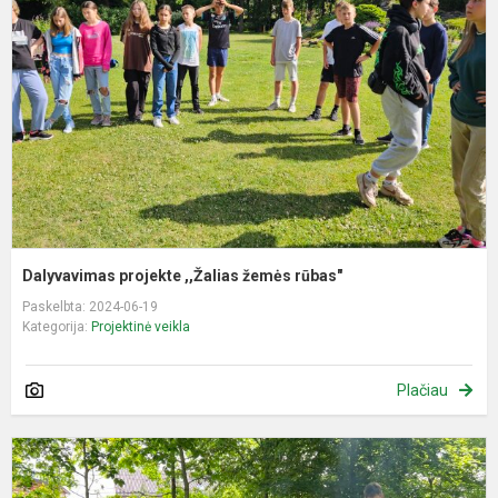
,
ž
r
Dalyvavimas projekte ,,Žalias žemės rūbas"
Paskelbta: 2024-06-19
Kategorija:
Projektinė veikla
Plačiau
D
p