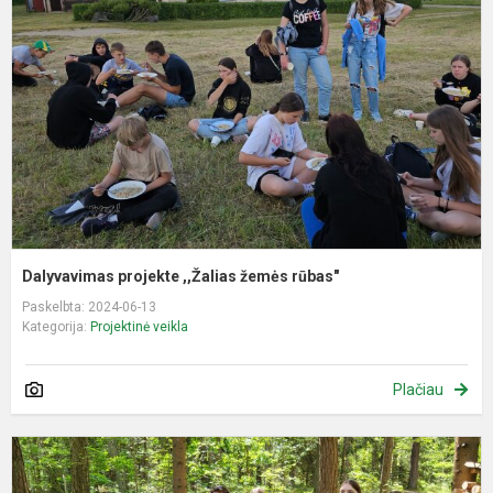
,
ž
r
Dalyvavimas projekte ,,Žalias žemės rūbas"
Paskelbta: 2024-06-13
Kategorija:
Projektinė veikla
Plačiau
D
p