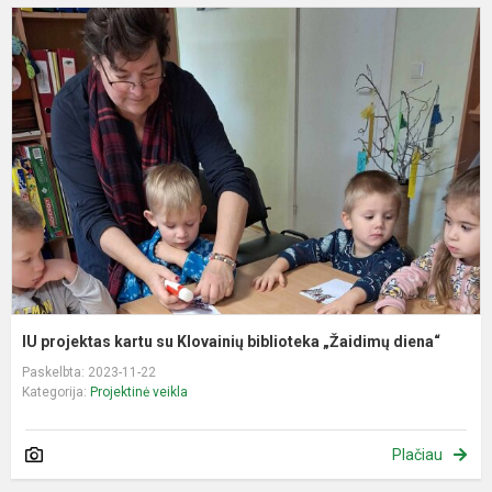
I
p
k
s
K
b
„
d
IU projektas kartu su Klovainių biblioteka „Žaidimų diena“
Paskelbta: 2023-11-22
Kategorija:
Projektinė veikla
Plačiau