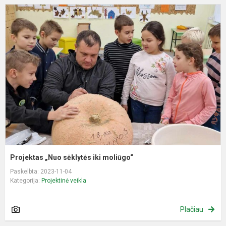
P
„
s
ik
m
Projektas „Nuo sėklytės iki moliūgo“
Paskelbta: 2023-11-04
Kategorija:
Projektinė veikla
Plačiau