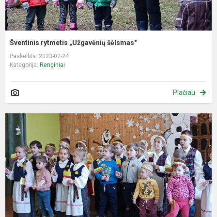
Šventinis rytmetis „Užgavėnių šėlsmas"
Paskelbta: 2023-02-24
Kategorija:
Renginiai
Plačiau
A
„
t
m
b