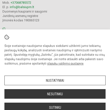
Mob.
+37068785572
El. p.
info@balsiupm.lt
Duomenys kaupiami ir saugomi
Juridinių asmenų registre
Įmonės kodas 190065123
© 2021. Pakruojo r. Balsių pagrindinė mokykla. Visos teisės saugomos.
Šioje svetainėje naudojame slapukus siekdami užtikrinti jums teikiamų
Kopijuoti turinį be raštiško mokyklos administracijos sutikimo griežtai
draudžiama.
paslaugų kokybę, analizuoti svetainės naudojimą ir optimizuoti naršymo
patirtį. Spustelėję mygtuką „Sutinku“, jūs patvirtinate, kad sutinkate su visų
Prieinamumo paraiška
Slapukų valdymas
slapukų naudojimu šioje svetainėje. Jei norite atšaukti arba pakeisti savo
sutikimus, prašome apsilankyti
slapukų valdymo puslapyje
.
Sumanus būdas atnaujinti
mokyklos interneto
svetainę
NUSTATYMAI
NESUTINKU
SUTINKU