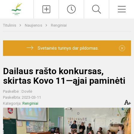
Paieška
Men
Titulinis
Naujienos
Renginiai
×
Svetainės turinys dar pildomas.
Dailaus rašto konkursas,
skirtas Kovo 11—ąjai paminėti
Paskelbė : Dovilė
Paskelbta: 2023-03-11
Kategorija:
Renginiai