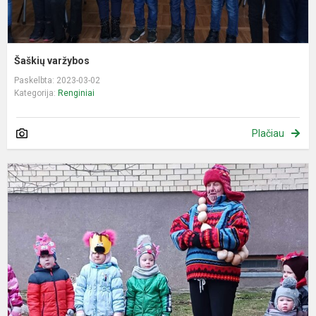
Šaškių varžybos
Paskelbta: 2023-03-02
Kategorija:
Renginiai
Plačiau
Š
r
„
š