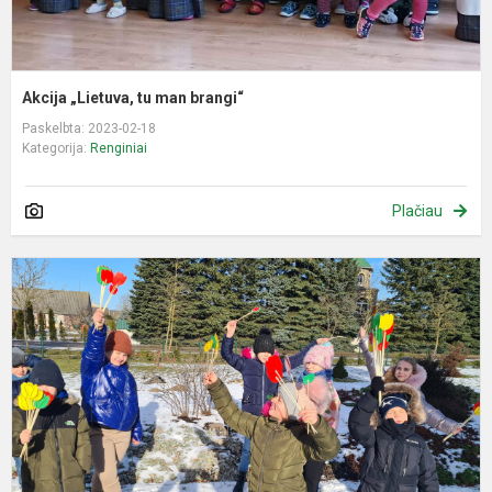
Akcija „Lietuva, tu man brangi“
Paskelbta: 2023-02-18
Kategorija:
Renginiai
Plačiau
R
p
k
m
V
1
ą
p