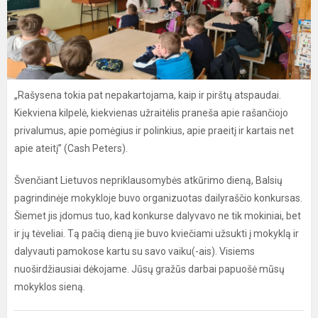
„Rašysena tokia pat nepakartojama, kaip ir pirštų atspaudai.
Kiekviena kilpelė, kiekvienas užraitėlis praneša apie rašančiojo
privalumus, apie pomėgius ir polinkius, apie praeitį ir kartais net
apie ateitį” (Cash Peters).
Švenčiant Lietuvos nepriklausomybės atkūrimo dieną, Balsių
pagrindinėje mokykloje buvo organizuotas dailyraščio konkursas.
Šiemet jis įdomus tuo, kad konkurse dalyvavo ne tik mokiniai, bet
ir jų tėveliai. Tą pačią dieną jie buvo kviečiami užsukti į mokyklą ir
dalyvauti pamokose kartu su savo vaiku(-ais). Visiems
nuoširdžiausiai dėkojame. Jūsų gražūs darbai papuošė mūsų
mokyklos sieną.