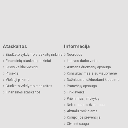
Ataskaitos
Informacija
Biudžeto vykdymo ataskaitų rinkiniai
Nuorodos
Finansinių ataskaitų rinkiniai
Laisvos darbo vietos
Lėšos veiklai viešinti
Asmens duomenų apsauga
Projektai
Konsultavimasis su visuomene
Viešieji pirkimai
Dažniausiai užduodami klausimai
Biudžeto vykdymo ataskaitos
Pranešėjų apsauga
Finansinės ataskaitos
Tinklaveika
Priėmimas į mokyklą
Neformalusis švietimas
Aktualu mokiniams
Korupcijos prevencija
Civilinė sauga