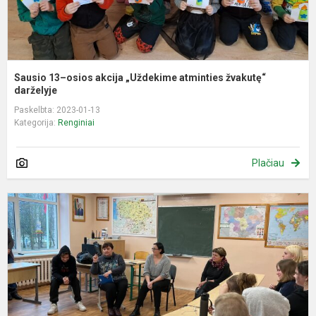
Sausio 13–osios akcija „Uždekime atminties žvakutę“
darželyje
Paskelbta: 2023-01-13
Kategorija:
Renginiai
Plačiau
S
s
g
V
K
ir
ta