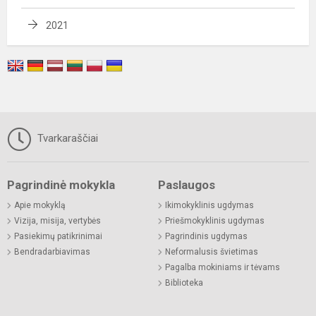
2021
Tvarkaraščiai
Pagrindinė mokykla
Paslaugos
Apie mokyklą
Ikimokyklinis ugdymas
Vizija, misija, vertybės
Priešmokyklinis ugdymas
Pasiekimų patikrinimai
Pagrindinis ugdymas
Bendradarbiavimas
Neformalusis švietimas
Pagalba mokiniams ir tėvams
Biblioteka