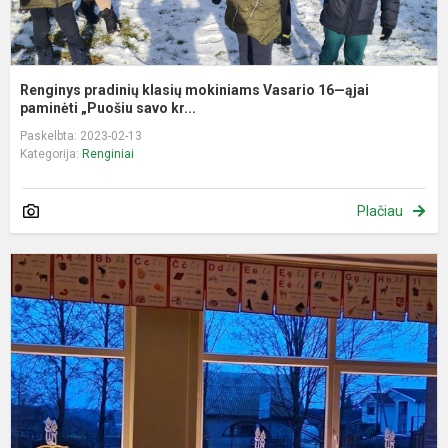
Renginys pradinių klasių mokiniams Vasario 16—ąjai
paminėti „Puošiu savo kr...
Paskelbta: 2023-02-13
Kategorija:
Renginiai
Plačiau
S
1
o
a
„
a
ž