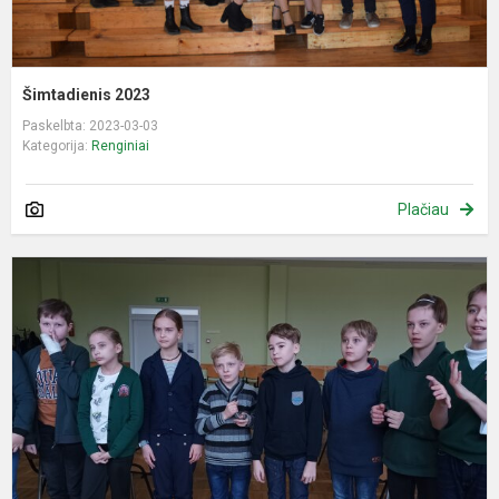
Šimtadienis 2023
Paskelbta: 2023-03-03
Kategorija:
Renginiai
Plačiau
Š
v