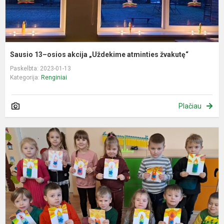
Sausio 13–osios akcija „Uždekime atminties žvakutę“
Paskelbta: 2023-01-13
Kategorija:
Renginiai
Plačiau
S
1
o
a
„
a
ž
d