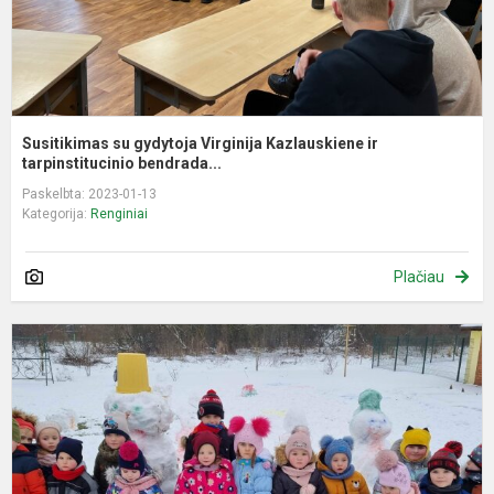
Susitikimas su gydytoja Virginija Kazlauskiene ir
tarpinstitucinio bendrada...
Paskelbta: 2023-01-13
Kategorija:
Renginiai
Plačiau
S
p
„
s