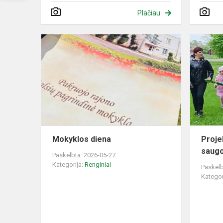
Plačiau
Mokyklos
diena
Mokyklos diena
Proje
saugo
Paskelbta: 2026-05-27
Kategorija:
Renginiai
Paskelb
Kategor