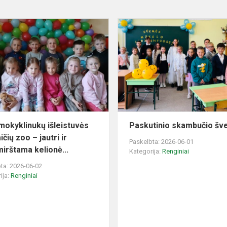
Priešmokyklinukų
išleistuvės
Dargaičių
zoo
–
jautri
ir
nepa...
mokyklinukų išleistuvės
Paskutinio skambučio šv
čių zoo – jautri ir
Paskelbta: 2026-06-01
irštama kelionė...
Kategorija:
Renginiai
ta: 2026-06-02
ija:
Renginiai