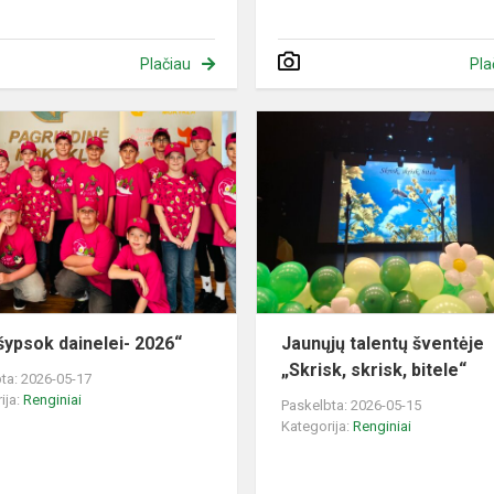
Plačiau
Pla
„Nusišypsok
ų
dainelei-
2026“
šypsok dainelei- 2026“
Jaunųjų talentų šventėje
„Skrisk, skrisk, bitele“
ta: 2026-05-17
ija:
Renginiai
Paskelbta: 2026-05-15
Kategorija:
Renginiai