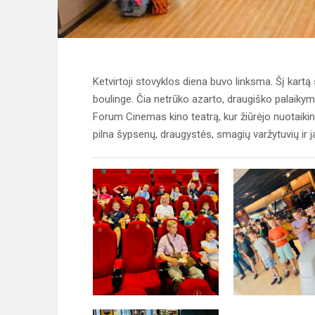
Ketvirtoji stovyklos diena buvo linksma. Šį kartą 
boulinge. Čia netrūko azarto, draugiško palaikymo
Forum Cinemas kino teatrą, kur žiūrėjo nuotaikin
pilna šypsenų, draugystės, smagių varžytuvių ir 