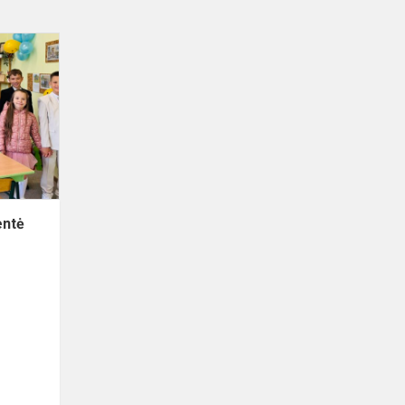
Paskutinio
skambučio
šventė
entė