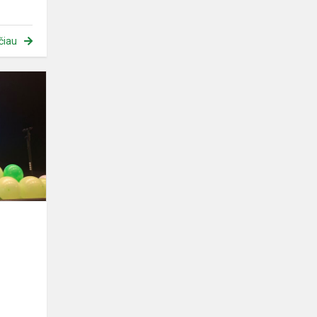
čiau
Jaunųjų
talentų
šventėje
„Skrisk,
skrisk,
bitele“