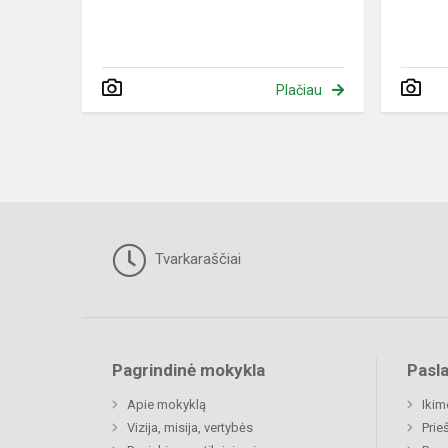
Plačiau
Tvarkaraščiai
Pagrindinė mokykla
Pasl
Apie mokyklą
Ikim
Vizija, misija, vertybės
Prie