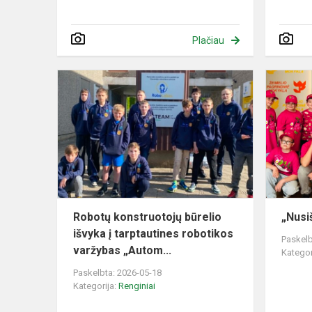
Plačiau
Robotų
konstruotoj
būrelio
išvyka
į
tarptautines
robotikos...
Robotų konstruotojų būrelio
„Nusi
išvyka į tarptautines robotikos
Paskelb
varžybas „Autom...
Kategor
Paskelbta: 2026-05-18
Kategorija:
Renginiai