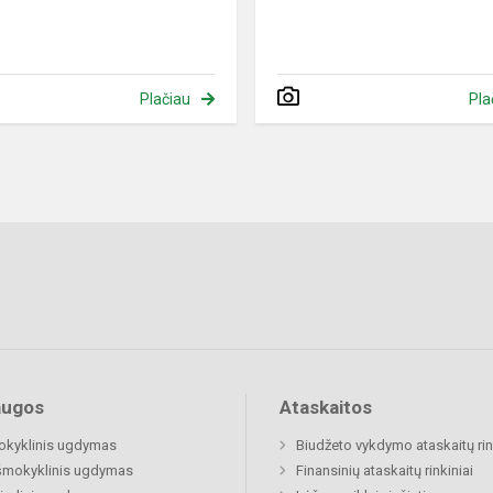
Plačiau
Pla
augos
Ataskaitos
okyklinis ugdymas
Biudžeto vykdymo ataskaitų rin
šmokyklinis ugdymas
Finansinių ataskaitų rinkiniai