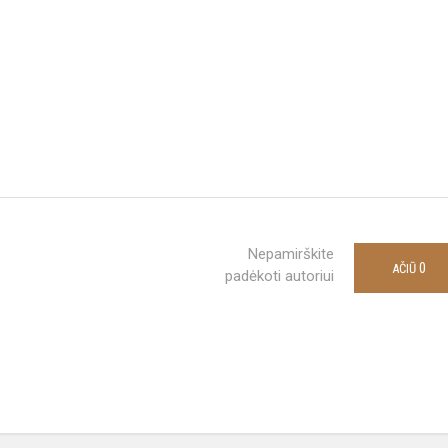
Nepamirškite
0
AČIŪ
padėkoti autoriui