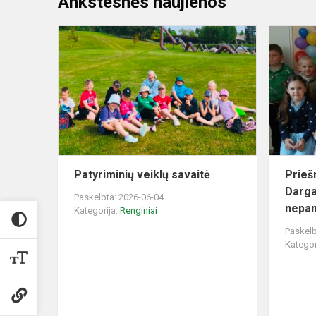
Ankstesnės naujienos
Patyriminių
veiklų
savaitė
Patyriminių veiklų savaitė
Prieš
Dargai
Paskelbta: 2026-06-04
nepam
Kategorija:
Renginiai
Paskelb
Kategor