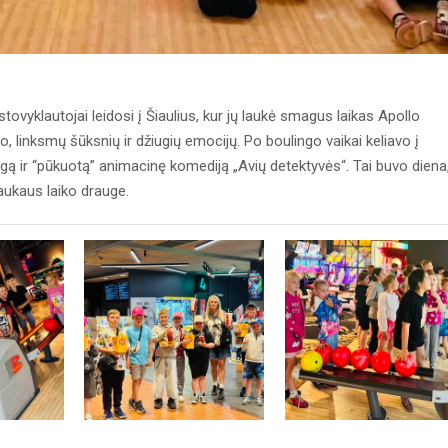
stovyklautojai leidosi į Šiaulius, kur jų laukė smagus laikas Apollo
, linksmų šūksnių ir džiugių emocijų. Po boulingo vaikai keliavo į
gą ir “pūkuotą” animacinę komediją „Avių detektyvės“. Tai buvo diena
jaukaus laiko drauge.