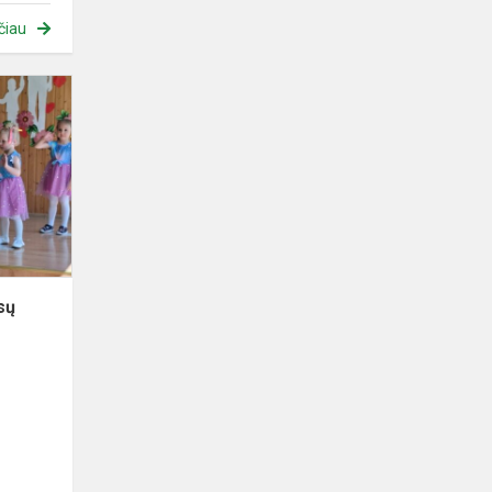
čiau
Šeimos
šventė
„Graži
mūsų
šeimynėlė“
sų