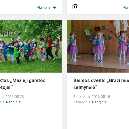
Plačiau
Pla
Projektas
,,Mažieji
gamtos
saugotojai‘‘
ktas ,,Mažieji gamtos
Šeimos šventė „Graži mū
tojai‘‘
šeimynėlė“
ta: 2026-05-23
Paskelbta: 2026-05-18
ija:
Renginiai
Kategorija:
Renginiai