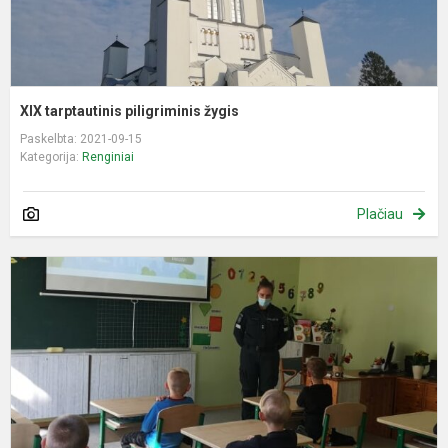
XIX tarptautinis piligriminis žygis
Paskelbta: 2021-09-15
Kategorija:
Renginiai
Plačiau
,
į
m
s
į
n