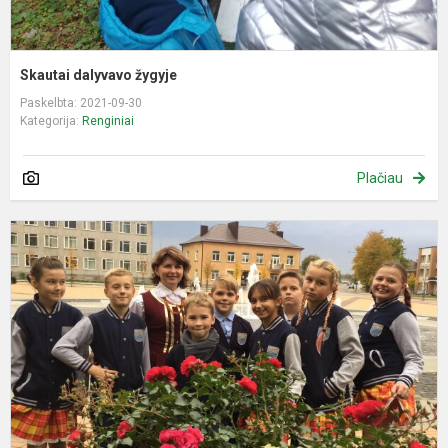
Skautai dalyvavo žygyje
Paskelbta: 2021-09-30
Kategorija:
Renginiai
Plačiau
V
B
š