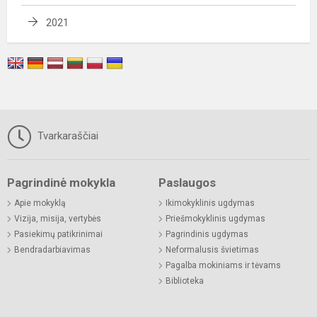
2021
Tvarkaraščiai
Pagrindinė mokykla
Paslaugos
Apie mokyklą
Ikimokyklinis ugdymas
Vizija, misija, vertybės
Priešmokyklinis ugdymas
Pasiekimų patikrinimai
Pagrindinis ugdymas
Bendradarbiavimas
Neformalusis švietimas
Pagalba mokiniams ir tėvams
Biblioteka