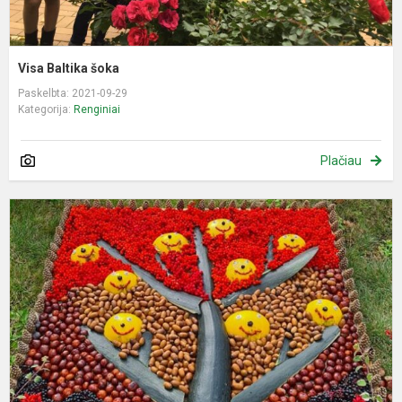
Visa Baltika šoka
Paskelbta: 2021-09-29
Kategorija:
Renginiai
Plačiau
M
p