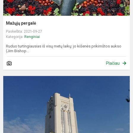
Mažųjų pergalė
Paskelbta: 2021-09-27
Kategorija:
Renginiai
Ruduo turtingiausias iš visų metų laikų: jo kišenės prikimštos aukso
(Jim Bishop...
Plačiau
X
t
p
ž