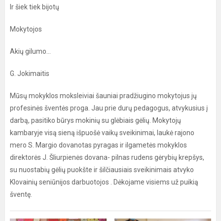
Ir šiek tiek bijotų
Mokytojos
Akių gilumo...
G. Jokimaitis
Mūsų mokyklos moksleiviai šauniai pradžiugino mokytojus jų
profesinės šventės proga. Jau prie durų pedagogus, atvykusius į
darbą, pasitiko būrys mokinių su glėbiais gėlių. Mokytojų
kambaryje visą sieną išpuošė vaikų sveikinimai, laukė rajono
mero S. Margio dovanotas pyragas ir ilgametės mokyklos
direktorės J. Šliurpienės dovana- pilnas rudens gėrybių krepšys,
su nuostabių gėlių puokšte ir šilčiausiais sveikinimais atvyko
Klovainių seniūnijos darbuotojos . Dėkojame visiems už puikią
šventę.