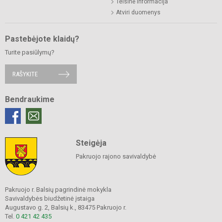
Teisinė informacija
Atviri duomenys
Pastebėjote klaidų?
Turite pasiūlymų?
RAŠYKITE
Bendraukime
Steigėja
Pakruojo rajono savivaldybė
Pakruojo r. Balsių pagrindinė mokykla
Savivaldybės biudžetinė įstaiga
Augustavo g. 2, Balsių k., 83475 Pakruojo r.
Tel.
0 421 42 435