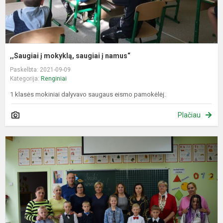
,,Saugiai į mokyklą, saugiai į namus“
Paskelbta: 2021-09-09
Kategorija:
Renginiai
1 klasės mokiniai dalyvavo saugaus eismo pamokėlėj.
Plačiau
M
ir
ž
d