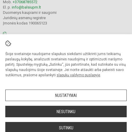
Mob.
+37068785572
El. p.
info@balsiupm.lt
Duomenys kaupiami ir saugomi
Juridinių asmenų registre
Įmonės kodas 190065123
© 2021. Pakruojo r. Balsių pagrindinė mokykla. Visos teisės saugomos.
Šioje svetainėje naudojame slapukus siekdami užtikrinti jums teikiamų
Kopijuoti turinį be raštiško mokyklos administracijos sutikimo griežtai
draudžiama.
paslaugų kokybę, analizuoti svetainės naudojimą ir optimizuoti naršymo
patirtį. Spustelėję mygtuką „Sutinku“, jūs patvirtinate, kad sutinkate su visų
Prieinamumo paraiška
Slapukų valdymas
slapukų naudojimu šioje svetainėje. Jei norite atšaukti arba pakeisti savo
sutikimus, prašome apsilankyti
slapukų valdymo puslapyje
.
Sumanus būdas atnaujinti
mokyklos interneto
svetainę
NUSTATYMAI
NESUTINKU
SUTINKU