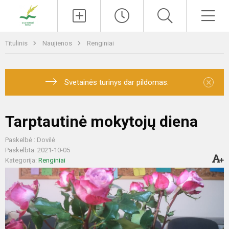
Paieška
Men
Titulinis
Naujienos
Renginiai
×
Svetainės turinys dar pildomas.
Tarptautinė mokytojų diena
Paskelbė : Dovilė
Paskelbta: 2021-10-05
Kategorija:
Renginiai