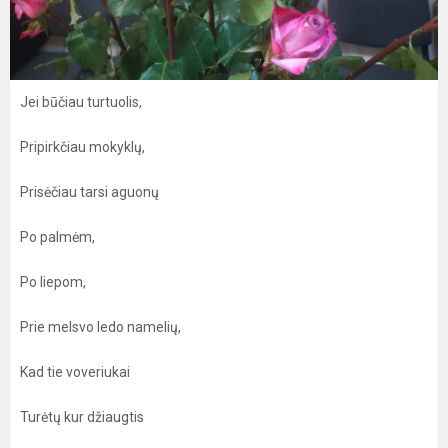
Jei būčiau turtuolis,
Pripirkčiau mokyklų,
Prisėčiau tarsi aguonų
Po palmėm,
Po liepom,
Prie melsvo ledo namelių,
Kad tie voveriukai
Turėtų kur džiaugtis