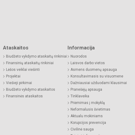
Ataskaitos
Informacija
Biudžeto vykdymo ataskaitų rinkiniai
Nuorodos
Finansinių ataskaitų rinkiniai
Laisvos darbo vietos
Lėšos veiklai viešinti
Asmens duomenų apsauga
Projektai
Konsultavimasis su visuomene
Viešieji pirkimai
Dažniausiai užduodami klausimai
Biudžeto vykdymo ataskaitos
Pranešėjų apsauga
Finansinės ataskaitos
Tinklaveika
Priėmimas į mokyklą
Neformalusis švietimas
Aktualu mokiniams
Korupcijos prevencija
Civilinė sauga