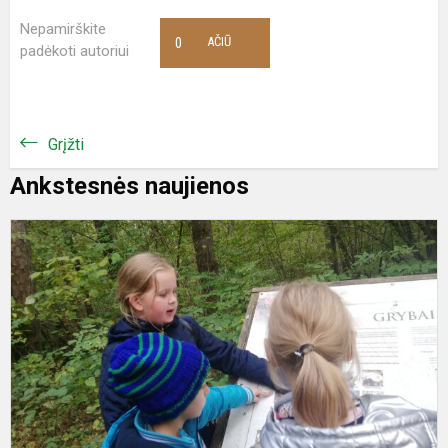
Nepamirškite
0
AČIŪ
padėkoti autoriui
Grįžti
Ankstesnės naujienos
S
d
ž