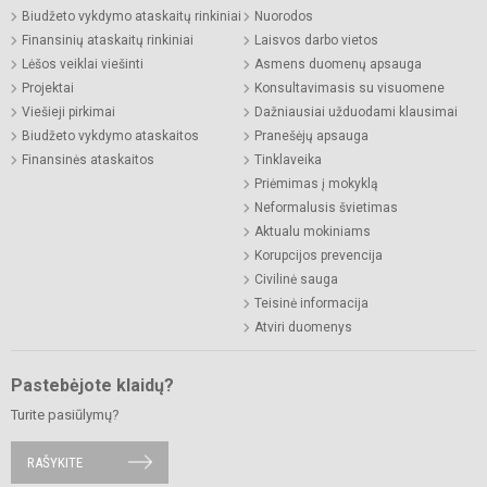
Biudžeto vykdymo ataskaitų rinkiniai
Nuorodos
Finansinių ataskaitų rinkiniai
Laisvos darbo vietos
Lėšos veiklai viešinti
Asmens duomenų apsauga
Projektai
Konsultavimasis su visuomene
Viešieji pirkimai
Dažniausiai užduodami klausimai
Biudžeto vykdymo ataskaitos
Pranešėjų apsauga
Finansinės ataskaitos
Tinklaveika
Priėmimas į mokyklą
Neformalusis švietimas
Aktualu mokiniams
Korupcijos prevencija
Civilinė sauga
Teisinė informacija
Atviri duomenys
Pastebėjote klaidų?
Turite pasiūlymų?
RAŠYKITE