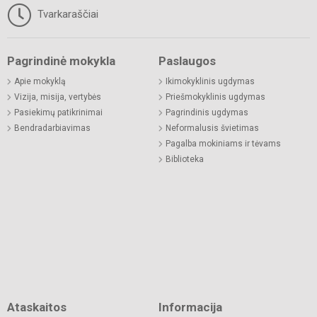
Tvarkaraščiai
Pagrindinė mokykla
Paslaugos
Apie mokyklą
Ikimokyklinis ugdymas
Vizija, misija, vertybės
Priešmokyklinis ugdymas
Pasiekimų patikrinimai
Pagrindinis ugdymas
Bendradarbiavimas
Neformalusis švietimas
Pagalba mokiniams ir tėvams
Biblioteka
Ataskaitos
Informacija