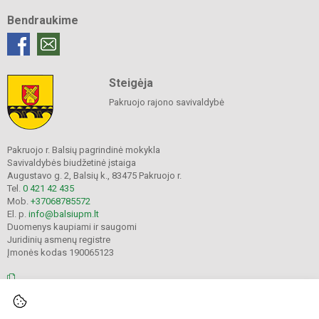
Bendraukime
Steigėja
Pakruojo rajono savivaldybė
Pakruojo r. Balsių pagrindinė mokykla
Savivaldybės biudžetinė įstaiga
Augustavo g. 2, Balsių k., 83475 Pakruojo r.
Tel.
0 421 42 435
Mob.
+37068785572
El. p.
info@balsiupm.lt
Duomenys kaupiami ir saugomi
Juridinių asmenų registre
Įmonės kodas 190065123
© 2021. Pakruojo r. Balsių pagrindinė mokykla. Visos teisės saugomos.