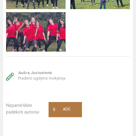
Aušra Juciuvienė
Pradinio ugdymo mokytoja
Nepamirškite
0
AČIŪ
padėkoti autoriui