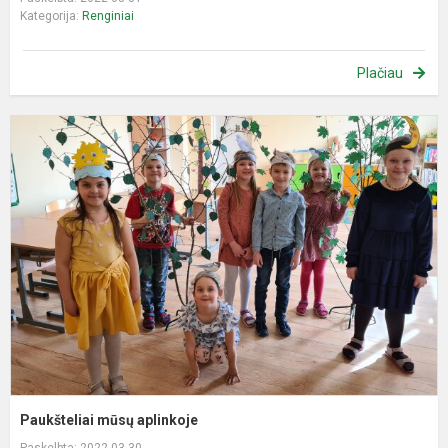
Kategorija:
Renginiai
Plačiau
P
m
a
Paukšteliai mūsų aplinkoje
Paskelbta: 2022-03-30