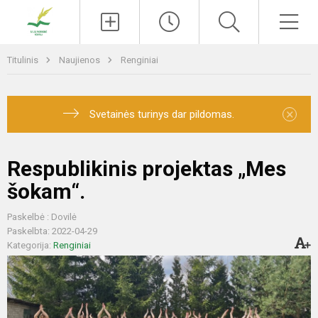
Paieška
Men
Titulinis
Naujienos
Renginiai
×
Svetainės turinys dar pildomas.
Respublikinis projektas „Mes
šokam“.
Paskelbė : Dovilė
Paskelbta: 2022-04-29
Kategorija:
Renginiai