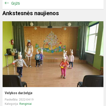
Grįžti
Ankstesnės naujienos
V
d
Velykos darželyje
Paskelbta: 2022-04-19
Kategorija:
Renginiai