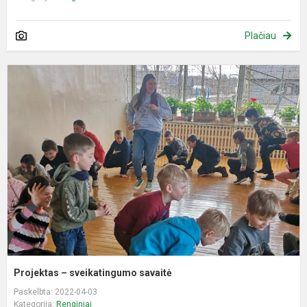
Plačiau
P
–
s
s
Projektas – sveikatingumo savaitė
Paskelbta: 2022-04-03
Kategorija:
Renginiai