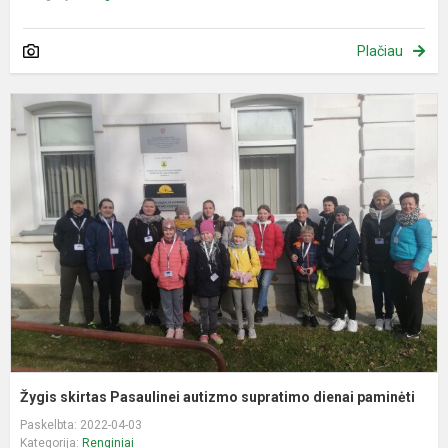
Plačiau
Ž
s
P
a
s
d
p
Žygis skirtas Pasaulinei autizmo supratimo dienai paminėti
Paskelbta: 2022-04-03
Kategorija:
Renginiai