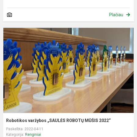
Plačiau
R
v
„
R
M
2
Robotikos varžybos „SAULĖS ROBOTŲ MŪŠIS 2022“
Paskelbta: 2022-04-11
Kategorija:
Renginiai