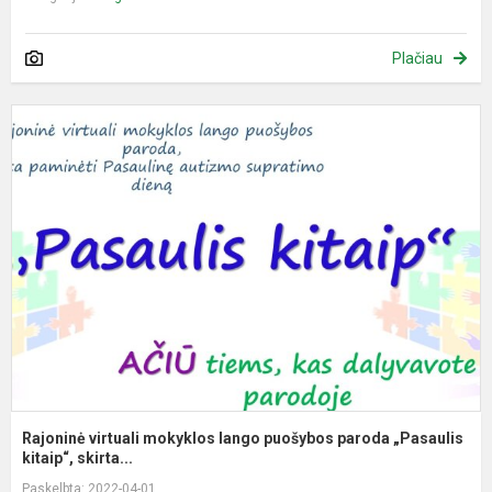
Plačiau
R
v
m
l
p
p
„
Rajoninė virtuali mokyklos lango puošybos paroda „Pasaulis
kitaip“, skirta...
Paskelbta: 2022-04-01