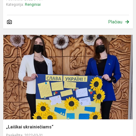
Kategorija:
Renginiai
Plačiau
„
u
„Laiškai ukrainiečiams“
Paskelbta: 2022-03-31