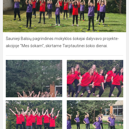
Šaunieji Balsių pagrindinės mokyklos šokėjai dalyvavo projekte-
akcijoje "Mes šokam", skirtame Tarptautinei šokio dienai.