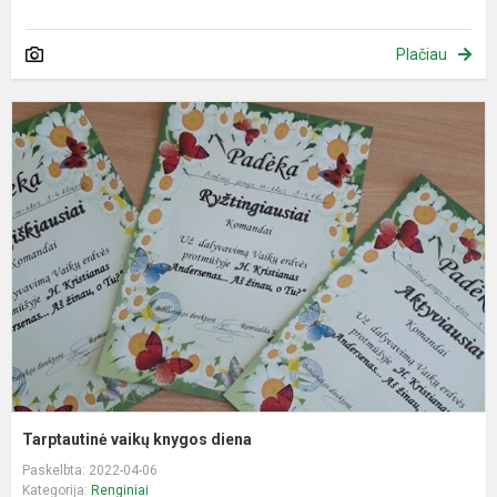
Plačiau
T
v
k
d
Tarptautinė vaikų knygos diena
Paskelbta: 2022-04-06
Kategorija:
Renginiai