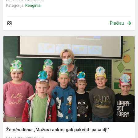
Kategorija:
Renginiai
Plačiau
Ž
d
„
r
g
p
p
Žemės diena „Mažos rankos gali pakeisti pasaulį!”