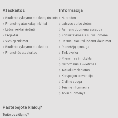
Ataskaitos
Informacija
Biudžeto vykdymo ataskaitų rinkiniai
Nuorodos
Finansinių ataskaitų rinkiniai
Laisvos darbo vietos
Lėšos veiklai viešinti
Asmens duomenų apsauga
Projektai
Konsultavimasis su visuomene
Viešieji pirkimai
Dažniausiai užduodami klausimai
Biudžeto vykdymo ataskaitos
Pranešėjų apsauga
Finansinės ataskaitos
Tinklaveika
Priėmimas į mokyklą
Neformalusis švietimas
Aktualu mokiniams
Korupcijos prevencija
Civilinė sauga
Teisinė informacija
Atviri duomenys
Pastebėjote klaidų?
Turite pasiūlymų?