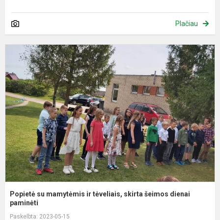
Plačiau
P
s
m
ir
t
s
š
d
p
Popietė su mamytėmis ir tėveliais, skirta šeimos dienai
paminėti
Paskelbta: 2023-05-15