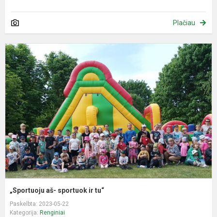
Plačiau
„
a
s
ir
t
„Sportuoju aš- sportuok ir tu“
Paskelbta: 2023-05-22
Kategorija:
Renginiai