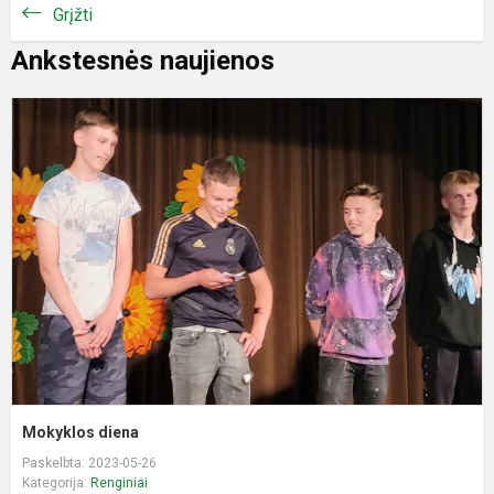
Grįžti
Ankstesnės naujienos
M
d
Mokyklos diena
Paskelbta: 2023-05-26
Kategorija:
Renginiai