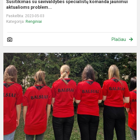
Susitikimas su savivaldybės specialistų komanda jaunimui
aktualioms problem...
Paskelbta: 2023-05-03
Kategorija:
Renginiai
Plačiau
M
š
2