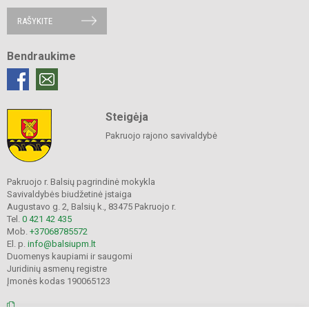
RAŠYKITE
Bendraukime
Steigėja
Pakruojo rajono savivaldybė
Pakruojo r. Balsių pagrindinė mokykla
Savivaldybės biudžetinė įstaiga
Augustavo g. 2, Balsių k., 83475 Pakruojo r.
Tel.
0 421 42 435
Mob.
+37068785572
El. p.
info@balsiupm.lt
Duomenys kaupiami ir saugomi
Juridinių asmenų registre
Įmonės kodas 190065123