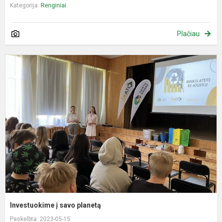
Kategorija:
Renginiai
Plačiau
I
į
s
p
Investuokime į savo planetą
Paskelbta: 2023-05-15