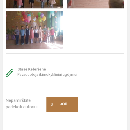
Stasė Kelerienė
Pavaduotoja ikimokykliniui ugdymui
Nepamirškite
0
AČIŪ
padėkoti autoriui