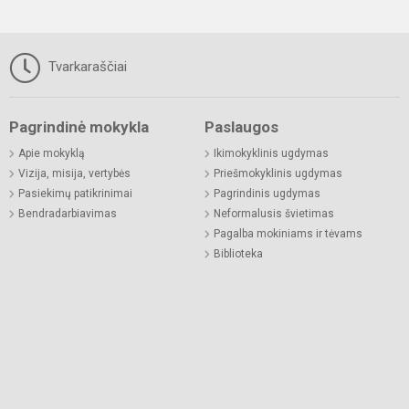
Tvarkaraščiai
Pagrindinė mokykla
Paslaugos
Apie mokyklą
Ikimokyklinis ugdymas
Vizija, misija, vertybės
Priešmokyklinis ugdymas
Pasiekimų patikrinimai
Pagrindinis ugdymas
Bendradarbiavimas
Neformalusis švietimas
Pagalba mokiniams ir tėvams
Biblioteka