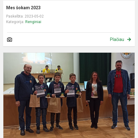
Mes šokam 2023
Paskelbta: 2023-05-02
Kategorija:
Renginiai
Plačiau
S
r
m
2