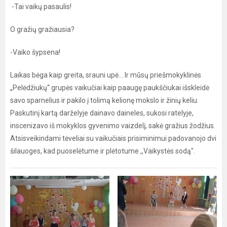
-Tai vaikų pasaulis!
O gražių gražiausia?
-Vaiko šypsena!
Laikas bėga kaip greita, srauni upė... Ir mūsų priešmokyklinės
„Pelėdžiukų“ grupės vaikučiai kaip paaugę paukščiukai išskleidė
savo sparnelius ir pakilo į tolimą kelionę mokslo ir žinių keliu.
Paskutinį kartą darželyje dainavo daineles, sukosi ratelyje,
inscenizavo iš mokyklos gyvenimo vaizdelį, sakė gražius žodžius.
Atsisveikindami tėveliai su vaikučiais prisiminimui padovanojo dvi
šilauoges, kad puoselėtume ir plėtotume ,,Vaikystės sodą".