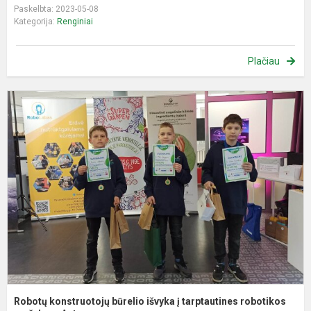
Paskelbta: 2023-05-08
Kategorija:
Renginiai
Plačiau
R
k
b
i
į
t
r
Robotų konstruotojų būrelio išvyka į tarptautines robotikos