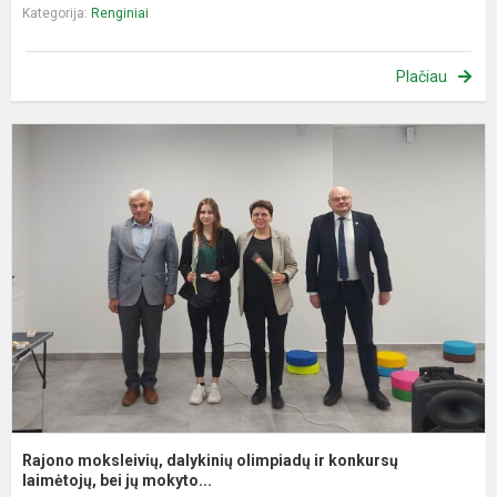
Kategorija:
Renginiai
Plačiau
R
m
d
o
ir
k
l
Rajono moksleivių, dalykinių olimpiadų ir konkursų
laimėtojų, bei jų mokyto...