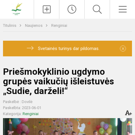
Paieška
Men
Titulinis
Naujienos
Renginiai
×
Svetainės turinys dar pildomas.
Priešmokyklinio ugdymo
grupės vaikučių išleistuvės
„Sudie, darželi!“
Paskelbė : Dovilė
Paskelbta: 2023-06-01
Kategorija:
Renginiai