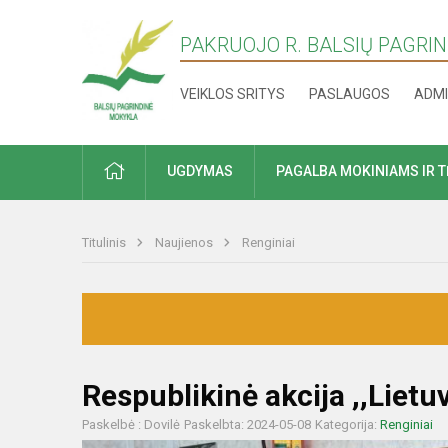
PAKRUOJO R. BALSIŲ PAGRI
VEIKLOS SRITYS
PASLAUGOS
ADMI
PRADŽIA
UGDYMAS
PAGALBA MOKINIAMS IR 
Titulinis
Naujienos
Renginiai
Respublikinė akcija ,,Lietu
Paskelbė : Dovilė
Paskelbta: 2024-05-08
Kategorija:
Renginiai