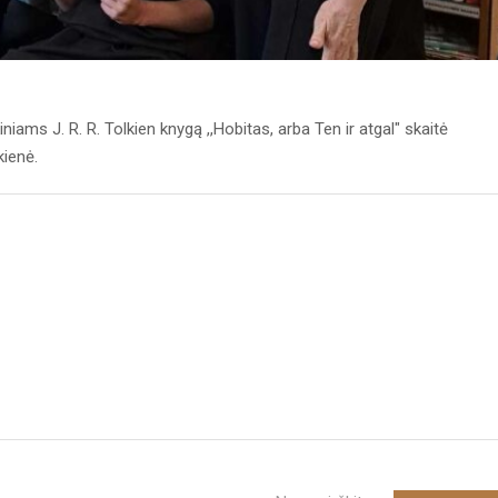
kiniams J. R. R. Tolkien knygą ,,Hobitas, arba Ten ir atgal" skaitė
kienė.