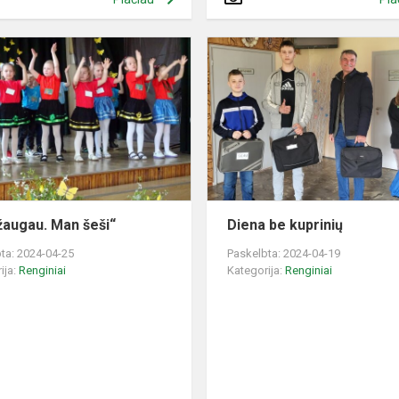
„Aš
užaugau.
Man
šeši“
žaugau. Man šeši“
Diena be kuprinių
ta: 2024-04-25
Paskelbta: 2024-04-19
ija:
Renginiai
Kategorija:
Renginiai