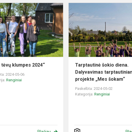
„Šok
į
tėvų
klumpes
2024“
į tėvų klumpes 2024“
Tarptautinė šokio diena.
Dalyvavimas tarptautini
ta: 2024-05-06
projekte „Mes šokam“
ija:
Renginiai
Paskelbta: 2024-05-02
Kategorija:
Renginiai
Plačiau
Pla