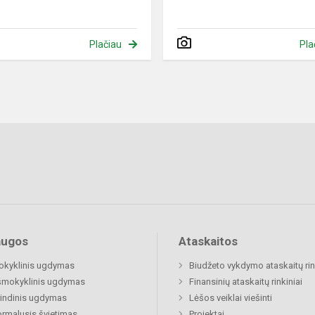
Plačiau
Pla
augos
Ataskaitos
okyklinis ugdymas
Biudžeto vykdymo ataskaitų rin
šmokyklinis ugdymas
Finansinių ataskaitų rinkiniai
indinis ugdymas
Lėšos veiklai viešinti
rmalusis švietimas
Projektai