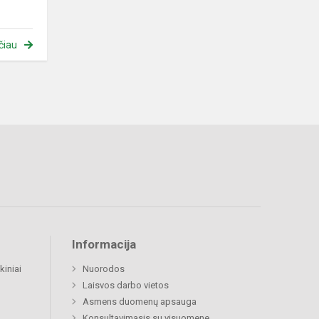
čiau
Informacija
kiniai
Nuorodos
Laisvos darbo vietos
Asmens duomenų apsauga
Konsultavimasis su visuomene