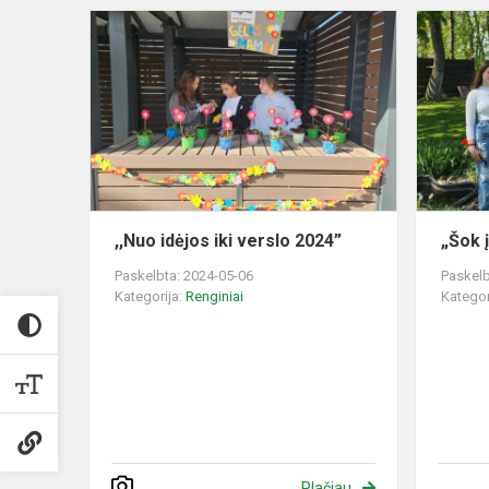
,,Nuo
idėjos
iki
verslo
2024”
,,Nuo idėjos iki verslo 2024”
„Šok 
Paskelbta: 2024-05-06
Paskelb
Kategorija:
Renginiai
Kategor
Plačiau