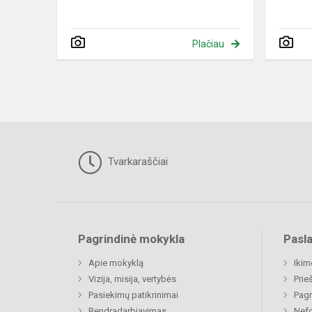
Plačiau
Tvarkaraščiai
Pagrindinė mokykla
Pasl
Apie mokyklą
Ikim
Vizija, misija, vertybės
Prie
Pasiekimų patikrinimai
Pagr
Bendradarbiavimas
Nefo