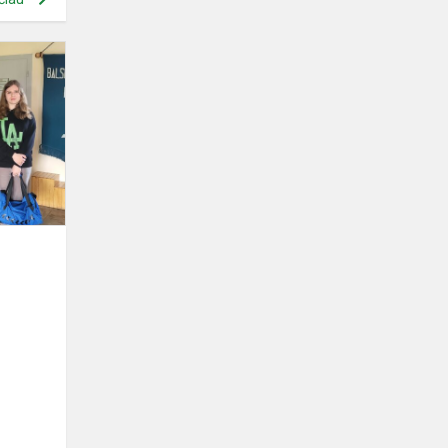
Diena
be
kuprinių