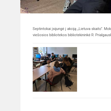
Septintokai įsijungė į akciją ,,Lietuva skaito". Mo
viešosios bibliotekos bibliotekininkė R. Prialgaus