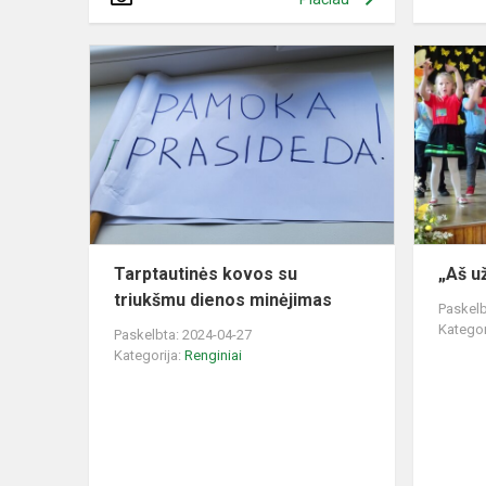
Tarptautinės
kovos
su
triukšmu
dienos
minėjimas
Tarptautinės kovos su
„Aš u
triukšmu dienos minėjimas
Paskelb
Kategor
Paskelbta: 2024-04-27
Kategorija:
Renginiai