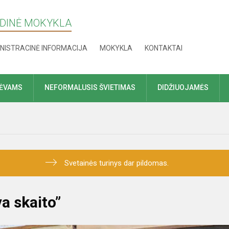
NDINĖ MOKYKLA
NISTRACINĖ INFORMACIJA
MOKYKLA
KONTAKTAI
TĖVAMS
NEFORMALUSIS ŠVIETIMAS
DIDŽIUOJAMĖS
Svetainės turinys dar pildomas.
va skaito”