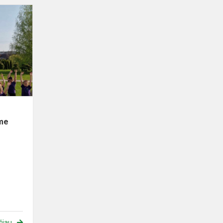
Tarptautinė
šokio
diena.
Dalyvavimas
tarptautiniame
projekt...
ame
čiau