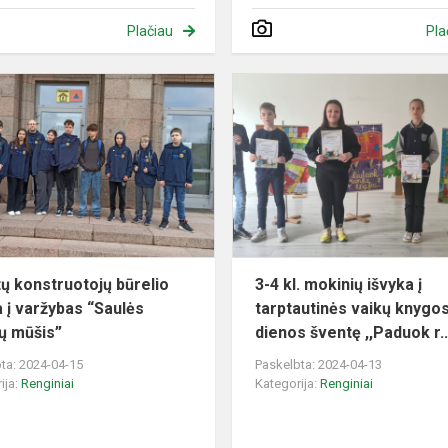
Plačiau
Pla
Robotų
konstruotojų
būrelio
išvyka
į
varžybas
“Saulės
robot...
ų konstruotojų būrelio
3-4 kl. mokinių išvyka į
a į varžybas “Saulės
tarptautinės vaikų knygo
ų mūšis”
dienos šventę ,,Paduok r..
ta: 2024-04-15
Paskelbta: 2024-04-13
ija:
Renginiai
Kategorija:
Renginiai