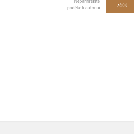
Nepamirškite
0
AČIŪ
padėkoti autoriui