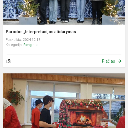
Parodos „Interpretacijos atidarymas
Paskelbta: 2024-12-13
Kategorija:
Renginiai
Plačiau
R
„
„
M