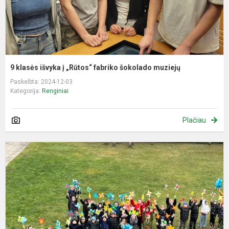
m
9 klasės išvyka į „Rūtos“ fabriko šokolado muziejų
Paskelbta: 2024-12-03
Kategorija:
Renginiai
Plačiau
T
s
r