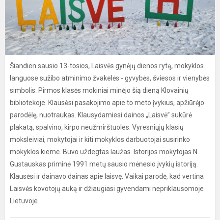
Šiandien sausio 13-tosios, Laisvės gynėjų dienos rytą, mokyklos
languose sužibo atminimo žvakelės - gyvybės, šviesos ir vienybės
simbolis. Pirmos klasės mokiniai minėjo šią dieną Klovainių
bibliotekoje. Klausėsi pasakojimo apie to meto įvykius, apžiūrėjo
parodėlę, nuotraukas. Klausydamiesi dainos „Laisvė” sukūrė
plakatą, spalvino, kirpo neužmirštuoles. Vyresniųjų klasių
moksleiviai, mokytojai ir kiti mokyklos darbuotojai susirinko
mokyklos kieme. Buvo uždegtas laužas. Istorijos mokytojas N.
Gustauskas priminė 1991 metų sausio mėnesio įvykių istoriją.
Klausėsi ir dainavo dainas apie laisvę. Vaikai parodė, kad vertina
Laisvės kovotojų auką ir džiaugiasi gyvendami nepriklausomoje
Lietuvoje.