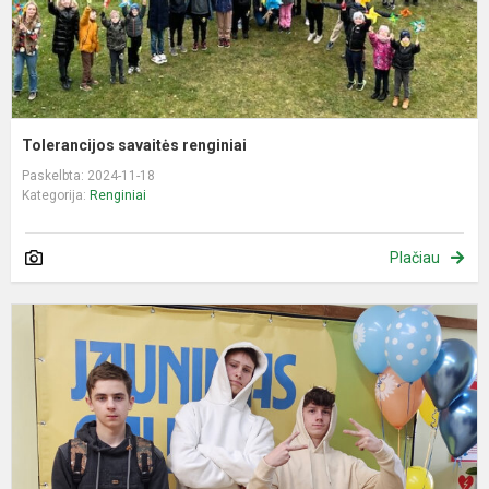
Tolerancijos savaitės renginiai
Paskelbta: 2024-11-18
Kategorija:
Renginiai
Plačiau
J
f
„
g