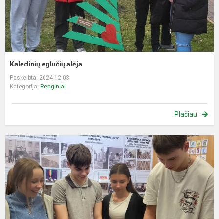
Kalėdinių eglučių alėja
Paskelbta: 2024-12-03
Kategorija:
Renginiai
Plačiau
9
k
i
į
„
f
š