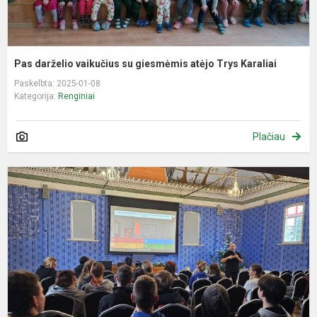
Pas darželio vaikučius su giesmėmis atėjo Trys Karaliai
Paskelbta: 2025-01-08
Kategorija:
Renginiai
Plačiau
L
A
p
„
m
va