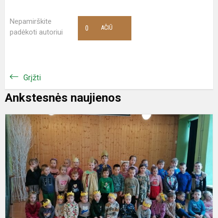
Nepamirškite
0
AČIŪ
padėkoti autoriui
Grįžti
Ankstesnės naujienos
P
d
v
s
g
a
T
K