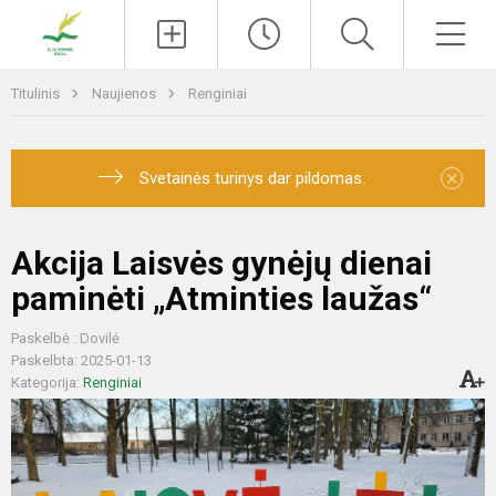
Paieška
Men
Titulinis
Naujienos
Renginiai
×
Svetainės turinys dar pildomas.
Akcija Laisvės gynėjų dienai
paminėti „Atminties laužas“
Paskelbė : Dovilė
Paskelbta: 2025-01-13
Kategorija:
Renginiai