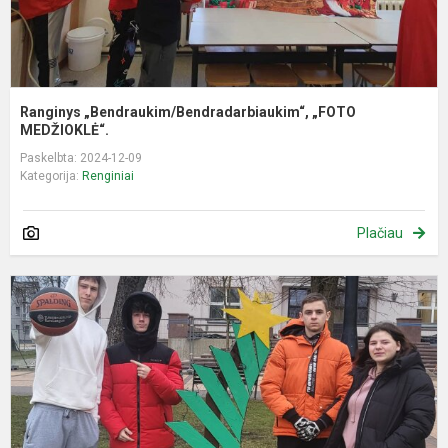
Ranginys „Bendraukim/Bendradarbiaukim“, „FOTO
MEDŽIOKLĖ“.
Paskelbta: 2024-12-09
Kategorija:
Renginiai
Plačiau
K
e
a