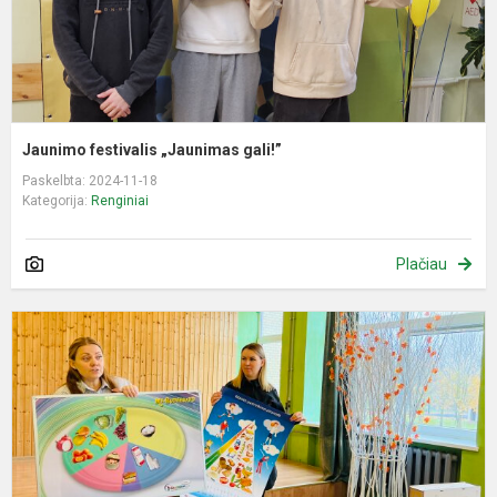
Jaunimo festivalis „Jaunimas gali!”
Paskelbta: 2024-11-18
Kategorija:
Renginiai
Plačiau
E
s
m
d
m