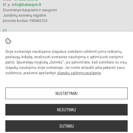
El. p.
info@balsiupm.lt
Duomenys kaupiami ir saugomi
Juridinių asmenų registre
Įmonės kodas 190065123
© 2021. Pakruojo r. Balsių pagrindinė mokykla. Visos teisės saugomos.
Šioje svetainėje naudojame slapukus siekdami užtikrinti jums teikiamų
Kopijuoti turinį be raštiško mokyklos administracijos sutikimo griežtai
draudžiama.
paslaugų kokybę, analizuoti svetainės naudojimą ir optimizuoti naršymo
patirtį. Spustelėję mygtuką „Sutinku“, jūs patvirtinate, kad sutinkate su visų
Prieinamumo paraiška
Slapukų valdymas
slapukų naudojimu šioje svetainėje. Jei norite atšaukti arba pakeisti savo
sutikimus, prašome apsilankyti
slapukų valdymo puslapyje
.
Sumanus būdas atnaujinti
mokyklos interneto
svetainę
NUSTATYMAI
NESUTINKU
SUTINKU