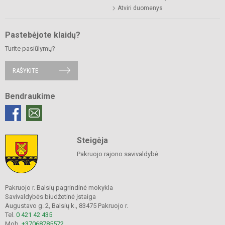
Atviri duomenys
Pastebėjote klaidų?
Turite pasiūlymų?
RAŠYKITE
Bendraukime
Steigėja
Pakruojo rajono savivaldybė
Pakruojo r. Balsių pagrindinė mokykla
Savivaldybės biudžetinė įstaiga
Augustavo g. 2, Balsių k., 83475 Pakruojo r.
Tel.
0 421 42 435
Mob.
+37068785572