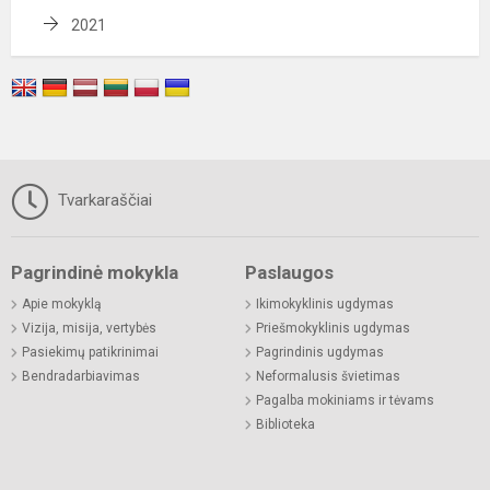
2021
Tvarkaraščiai
Pagrindinė mokykla
Paslaugos
Apie mokyklą
Ikimokyklinis ugdymas
Vizija, misija, vertybės
Priešmokyklinis ugdymas
Pasiekimų patikrinimai
Pagrindinis ugdymas
Bendradarbiavimas
Neformalusis švietimas
Pagalba mokiniams ir tėvams
Biblioteka