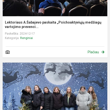
Lektoriaus A.Šabajevo paskaita „Psichoaktyviųjų medžiagų
vartojimo prevenci...
Paskelbta: 2024-12-17
Kategorija:
Renginiai
Plačiau
P
„
a