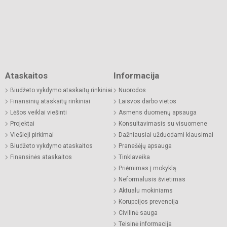
Ataskaitos
Informacija
Biudžeto vykdymo ataskaitų rinkiniai
Nuorodos
Finansinių ataskaitų rinkiniai
Laisvos darbo vietos
Lėšos veiklai viešinti
Asmens duomenų apsauga
Projektai
Konsultavimasis su visuomene
Viešieji pirkimai
Dažniausiai užduodami klausimai
Biudžeto vykdymo ataskaitos
Pranešėjų apsauga
Finansinės ataskaitos
Tinklaveika
Priėmimas į mokyklą
Neformalusis švietimas
Aktualu mokiniams
Korupcijos prevencija
Civilinė sauga
Teisinė informacija