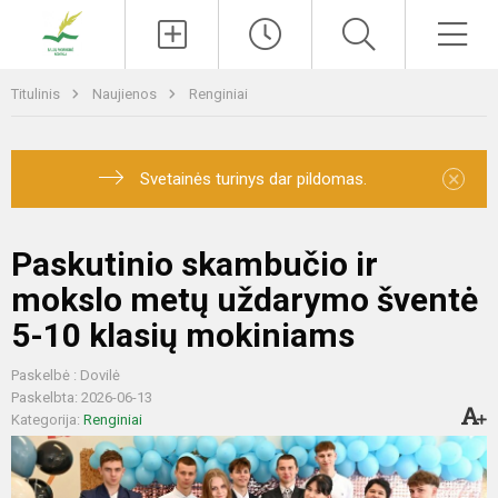
Paieška
Men
Titulinis
Naujienos
Renginiai
×
Svetainės turinys dar pildomas.
Paskutinio skambučio ir
mokslo metų uždarymo šventė
5-10 klasių mokiniams
Paskelbė : Dovilė
Paskelbta: 2026-06-13
Kategorija:
Renginiai