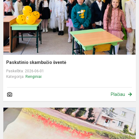
Paskutinio skambučio šventė
Paskelbta: 2026-06-01
Kategorija:
Renginiai
Plačiau
M
d