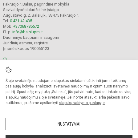
Pakruojo r. Balsių pagrindinė mokykla
Savivaldybės biudžetinė įstaiga
Augustavo g. 2, Balsių k., 83475 Pakruojo r.
Tel.
0 421 42 435
Mob.
+37068785572
El. p.
info@balsiupm.lt
Duomenys kaupiami ir saugomi
Juridinių asmenų registre
Įmonės kodas 190065123
© 2021. Pakruojo r. Balsių pagrindinė mokykla. Visos teisės saugomos.
Šioje svetainėje naudojame slapukus siekdami užtikrinti jums teikiamų
Kopijuoti turinį be raštiško mokyklos administracijos sutikimo griežtai
draudžiama.
paslaugų kokybę, analizuoti svetainės naudojimą ir optimizuoti naršymo
patirtį. Spustelėję mygtuką „Sutinku“, jūs patvirtinate, kad sutinkate su visų
Prieinamumo paraiška
Slapukų valdymas
slapukų naudojimu šioje svetainėje. Jei norite atšaukti arba pakeisti savo
sutikimus, prašome apsilankyti
slapukų valdymo puslapyje
.
Sumanus būdas atnaujinti
mokyklos interneto
svetainę
NUSTATYMAI