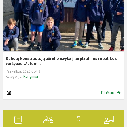
į
t
r
Robotų konstruotojų būrelio išvyka į tarptautines robotikos
varžybas „Autom...
Paskelbta: 2026-05-18
Kategorija:
Renginiai
Plačiau