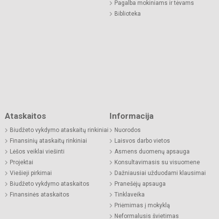
Pagalba mokiniams ir tėvams
Biblioteka
Ataskaitos
Informacija
Biudžeto vykdymo ataskaitų rinkiniai
Nuorodos
Finansinių ataskaitų rinkiniai
Laisvos darbo vietos
Lėšos veiklai viešinti
Asmens duomenų apsauga
Projektai
Konsultavimasis su visuomene
Viešieji pirkimai
Dažniausiai užduodami klausimai
Biudžeto vykdymo ataskaitos
Pranešėjų apsauga
Finansinės ataskaitos
Tinklaveika
Priėmimas į mokyklą
Neformalusis švietimas