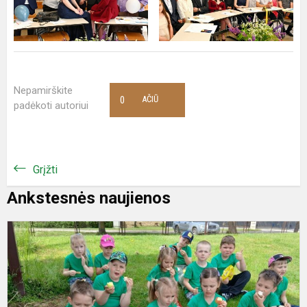
Nepamirškite
0
AČIŪ
padėkoti autoriui
Grįžti
Ankstesnės naujienos
P
s
v