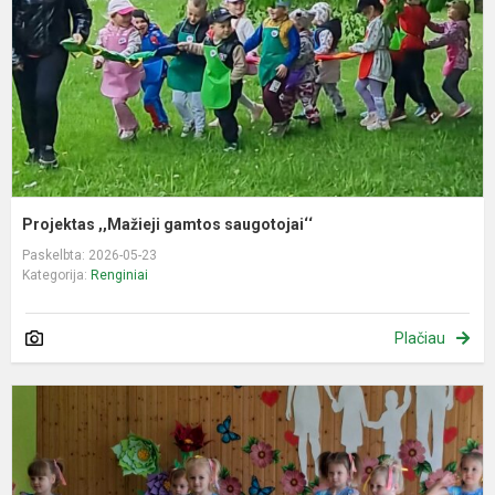
Projektas ,,Mažieji gamtos saugotojai‘‘
Paskelbta: 2026-05-23
Kategorija:
Renginiai
Plačiau
Š
š
„
m