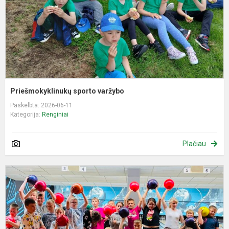
Priešmokyklinukų sporto varžybo
Paskelbta: 2026-06-11
Kategorija:
Renginiai
Plačiau
P
v
s