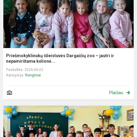
ja
ir
n
Priešmokyklinukų išleistuvės Dargaičių zoo – jautri ir
nepamirštama kelionė...
Paskelbta: 2026-06-02
Kategorija:
Renginiai
Plačiau
P
s
š