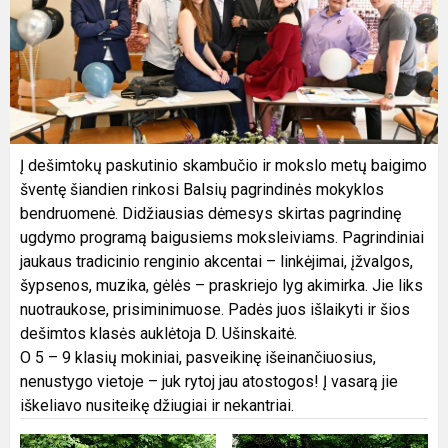
Į dešimtokų paskutinio skambučio ir mokslo metų baigimo
šventę šiandien rinkosi Balsių pagrindinės mokyklos
bendruomenė. Didžiausias dėmesys skirtas pagrindinę
ugdymo programą baigusiems moksleiviams. Pagrindiniai
jaukaus tradicinio renginio akcentai – linkėjimai, įžvalgos,
šypsenos, muzika, gėlės – praskriejo lyg akimirka. Jie liks
nuotraukose, prisiminimuose. Padės juos išlaikyti ir šios
dešimtos klasės auklėtoja D. Ušinskaitė.
O 5 – 9 klasių mokiniai, pasveikinę išeinančiuosius,
nenustygo vietoje – juk rytoj jau atostogos! Į vasarą jie
iškeliavo nusiteikę džiugiai ir nekantriai.