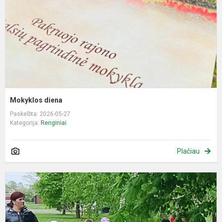
Mokyklos diena
Paskelbta: 2026-05-27
Kategorija:
Renginiai
Plačiau
P
,
g
s