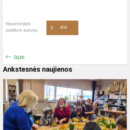
Nepamirškite
0
AČIŪ
padėkoti autoriui
Grįžti
Ankstesnės naujienos
D
g
s
p
,
p