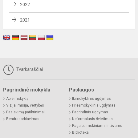
2022
2021
Tvarkaraščiai
Pagrindinė mokykla
Paslaugos
Apie mokyklą
Ikimokyklinis ugdymas
Vizija, misija, vertybės
Priešmokyklinis ugdymas
Pasiekimų patikrinimai
Pagrindinis ugdymas
Bendradarbiavimas
Neformalusis švietimas
Pagalba mokiniams ir tėvams
Biblioteka