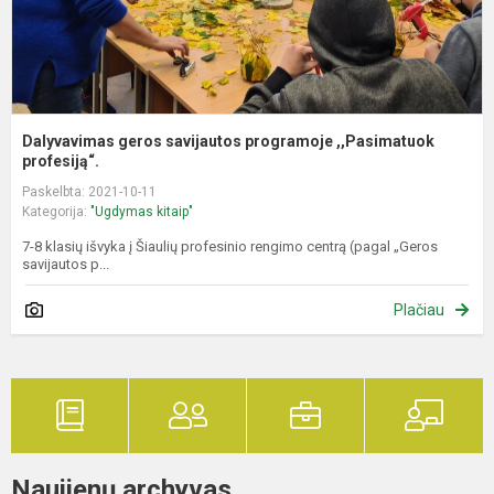
Dalyvavimas geros savijautos programoje ,,Pasimatuok
profesiją“.
Paskelbta: 2021-10-11
Kategorija:
"Ugdymas kitaip"
7-8 klasių išvyka į Šiaulių profesinio rengimo centrą (pagal „Geros
savijautos p...
Plačiau
Naujienų archyvas