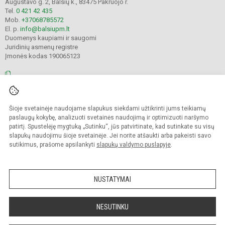
Augustavo g. 2, Balsių k., 83475 Pakruojo r.
Tel.
0 421 42 435
Mob.
+37068785572
El. p.
info@balsiupm.lt
Duomenys kaupiami ir saugomi
Juridinių asmenų registre
Įmonės kodas 190065123
© 2021. Pakruojo r. Balsių pagrindinė mokykla. Visos teisės saugomos.
Šioje svetainėje naudojame slapukus siekdami užtikrinti jums teikiamų
Kopijuoti turinį be raštiško mokyklos administracijos sutikimo griežtai
draudžiama.
paslaugų kokybę, analizuoti svetainės naudojimą ir optimizuoti naršymo
patirtį. Spustelėję mygtuką „Sutinku“, jūs patvirtinate, kad sutinkate su visų
Prieinamumo paraiška
Slapukų valdymas
slapukų naudojimu šioje svetainėje. Jei norite atšaukti arba pakeisti savo
sutikimus, prašome apsilankyti
slapukų valdymo puslapyje
.
Sumanus būdas atnaujinti
mokyklos interneto
svetainę
NUSTATYMAI
NESUTINKU