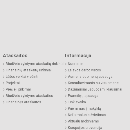
Ataskaitos
Informacija
Biudžeto vykdymo ataskaitų rinkiniai
Nuorodos
Finansinių ataskaitų rinkiniai
Laisvos darbo vietos
Lėšos veiklai viešinti
Asmens duomenų apsauga
Projektai
Konsultavimasis su visuomene
Viešieji pirkimai
Dažniausiai užduodami klausimai
Biudžeto vykdymo ataskaitos
Pranešėjų apsauga
Finansinės ataskaitos
Tinklaveika
Priėmimas į mokyklą
Neformalusis švietimas
Aktualu mokiniams
Korupcijos prevencija