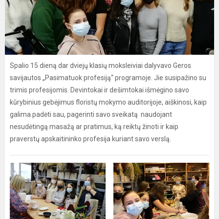
Spalio 15 dieną dar dviejų klasių moksleiviai dalyvavo Geros
savijautos „Pasimatuok profesiją“ programoje. Jie susipažino su
trimis profesijomis. Devintokai ir dešimtokai išmėgino savo
kūrybinius gebėjimus floristų mokymo auditorijoje, aiškinosi, kaip
galima padėti sau, pagerinti savo sveikatą naudojant
nesudėtingą masažą ar pratimus, ką reiktų žinoti ir kaip
praverstų apskaitininko profesija kuriant savo verslą.