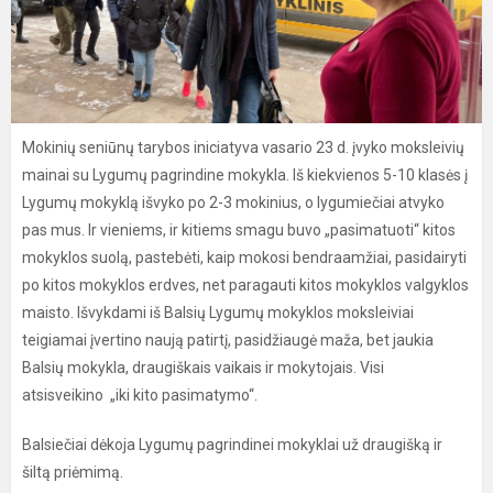
Mokinių seniūnų tarybos iniciatyva vasario 23 d. įvyko moksleivių
mainai su Lygumų pagrindine mokykla. Iš kiekvienos 5-10 klasės į
Lygumų mokyklą išvyko po 2-3 mokinius, o lygumiečiai atvyko
pas mus. Ir vieniems, ir kitiems smagu buvo „pasimatuoti“ kitos
mokyklos suolą, pastebėti, kaip mokosi bendraamžiai, pasidairyti
po kitos mokyklos erdves, net paragauti kitos mokyklos valgyklos
maisto. Išvykdami iš Balsių Lygumų mokyklos moksleiviai
teigiamai įvertino naują patirtį, pasidžiaugė maža, bet jaukia
Balsių mokykla, draugiškais vaikais ir mokytojais. Visi
atsisveikino „iki kito pasimatymo“.
Balsiečiai dėkoja Lygumų pagrindinei mokyklai už draugišką ir
šiltą priėmimą.