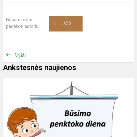
Nepamirškite
0
AČIŪ
padėkoti autoriui
Grįžti
Ankstesnės naujienos
B
p
d