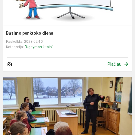
Būsimo penktoko diena
Paskelbta: 2023-02-10
Kategorija:
"Ugdymas kitaip"
Plačiau
S
s
P
s
v
i
Er