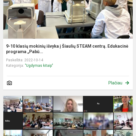
Š
S
c
E
9-10 klasių mokinių išvyka į Šiaulių STEAM centrą. Edukacinė
programa „Pabū...
Paskelbta: 2022-10-14
Kategorija:
"Ugdymas kitaip"
Plačiau
P
,
m
2