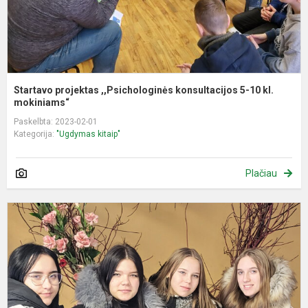
m.
Startavo projektas ,,Psichologinės konsultacijos 5-10 kl.
mokiniams“
Paskelbta: 2023-02-01
Kategorija:
"Ugdymas kitaip"
Plačiau
P
o
i
į
J