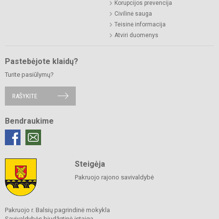
Korupcijos prevencija
Civilinė sauga
Teisinė informacija
Atviri duomenys
Pastebėjote klaidų?
Turite pasiūlymų?
RAŠYKITE
Bendraukime
Steigėja
Pakruojo rajono savivaldybė
Pakruojo r. Balsių pagrindinė mokykla
Savivaldybės biudžetinė įstaiga