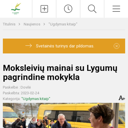
Paieška
Men
Titulinis
Naujienos
"Ugdymas kitaip"
×
Svetainės turinys dar pildomas.
Moksleivių mainai su Lygumų
pagrindine mokykla
Paskelbė : Dovilė
Paskelbta: 2023-02-24
Kategorija:
"Ugdymas kitaip"