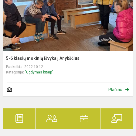
į
A
5-6 klasių mokinių išvyka į Anykščius
Paskelbta: 2022-10-12
Kategorija:
"Ugdymas kitaip"
Plačiau