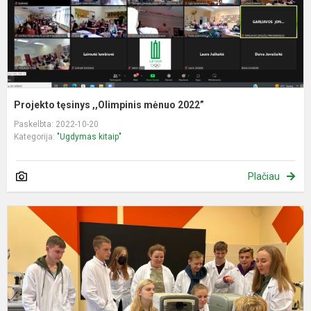
Projekto tęsinys ,,Olimpinis mėnuo 2022”
Paskelbta: 2022-10-20
Kategorija:
"Ugdymas kitaip"
Plačiau
9
1
k
m
i
į