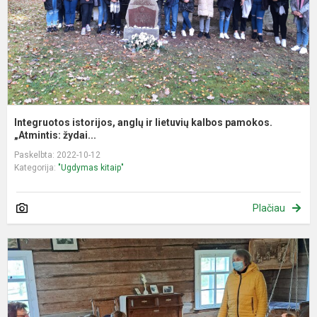
p
„..
Integruotos istorijos, anglų ir lietuvių kalbos pamokos.
„Atmintis: žydai...
Paskelbta: 2022-10-12
Kategorija:
"Ugdymas kitaip"
Plačiau
5
6
k
m
i