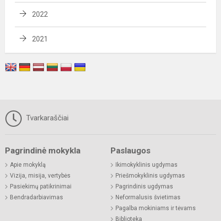
2022
2021
Tvarkaraščiai
Pagrindinė mokykla
Paslaugos
Apie mokyklą
Ikimokyklinis ugdymas
Vizija, misija, vertybės
Priešmokyklinis ugdymas
Pasiekimų patikrinimai
Pagrindinis ugdymas
Bendradarbiavimas
Neformalusis švietimas
Pagalba mokiniams ir tėvams
Biblioteka