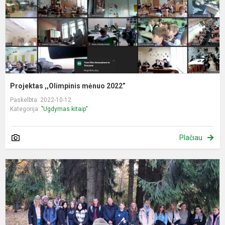
Projektas ,,Olimpinis mėnuo 2022”
Paskelbta: 2022-10-12
Kategorija:
"Ugdymas kitaip"
Plačiau
I
i
a
ir
l
k