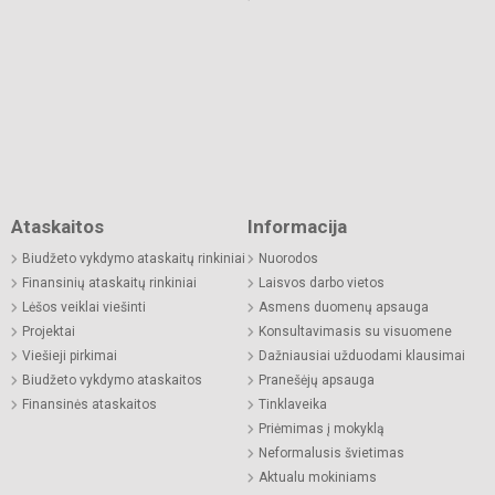
Ataskaitos
Informacija
Biudžeto vykdymo ataskaitų rinkiniai
Nuorodos
Finansinių ataskaitų rinkiniai
Laisvos darbo vietos
Lėšos veiklai viešinti
Asmens duomenų apsauga
Projektai
Konsultavimasis su visuomene
Viešieji pirkimai
Dažniausiai užduodami klausimai
Biudžeto vykdymo ataskaitos
Pranešėjų apsauga
Finansinės ataskaitos
Tinklaveika
Priėmimas į mokyklą
Neformalusis švietimas
Aktualu mokiniams