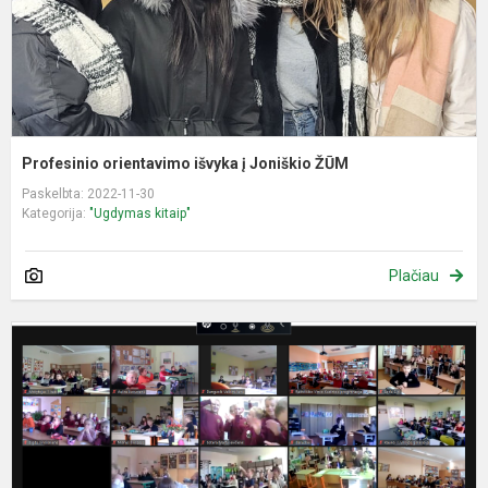
Profesinio orientavimo išvyka į Joniškio ŽŪM
Paskelbta: 2022-11-30
Kategorija:
"Ugdymas kitaip"
Plačiau
P
t
,
m
2