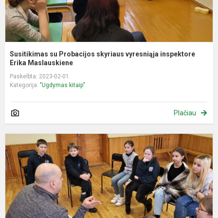
Susitikimas su Probacijos skyriaus vyresniąja inspektore
Erika Maslauskiene
Paskelbta: 2023-02-01
Kategorija:
"Ugdymas kitaip"
Plačiau
S
p
,
k
5
1
kl