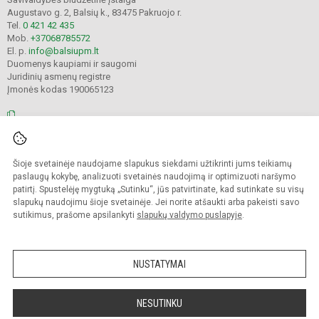
Augustavo g. 2, Balsių k., 83475 Pakruojo r.
Tel.
0 421 42 435
Mob.
+37068785572
El. p.
info@balsiupm.lt
Duomenys kaupiami ir saugomi
Juridinių asmenų registre
Įmonės kodas 190065123
© 2021. Pakruojo r. Balsių pagrindinė mokykla. Visos teisės saugomos.
Šioje svetainėje naudojame slapukus siekdami užtikrinti jums teikiamų
Kopijuoti turinį be raštiško mokyklos administracijos sutikimo griežtai
draudžiama.
paslaugų kokybę, analizuoti svetainės naudojimą ir optimizuoti naršymo
patirtį. Spustelėję mygtuką „Sutinku“, jūs patvirtinate, kad sutinkate su visų
Prieinamumo paraiška
Slapukų valdymas
slapukų naudojimu šioje svetainėje. Jei norite atšaukti arba pakeisti savo
sutikimus, prašome apsilankyti
slapukų valdymo puslapyje
.
Sumanus būdas atnaujinti
mokyklos interneto
svetainę
NUSTATYMAI
NESUTINKU