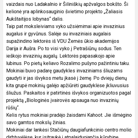
vaizdais nuo Ladakalnio ir Šiliniškių apžvalgos bokšto. Ši
kelionė yra aplinkosauginio švietimo projekto „Žaliasis
Aukštaitijos lobynas“ dalis.
Taip pat moksleiviams vyko užsiėmimai apie invazinius
augalus ir gyvūnus. Salėje su invaziniais augalais
supažindino lektorės iš VDU Žemės ūkio akademijos
Darija ir Aušra. Po to visi vyko į Petrašiūnų sodus. Ten
ieškojo invazinių augalų. Lektorės papasakojo apie
lubinus. Po pietų keliavo Rozalimo pušyno pažintiniu taku.
Mokiniai buvo padarę gaudykles invaziniams šliuzams
gaudyti ir jas išvykos metu įkasė į žemę. Po dviejų dienų
kita grupė mokinių galėjo apžiūrėti gaudyklėse įkliuvusius
šliužus. Paskaitos ir patirtinės išvykos organizuotos pagal
projektą „Biologinės įvairovės apsauga nuo invazinių
rūšių“.
Kelis rytus mokiniai pradėjo žaisdami Kahoot. Jie išmėgino
savo gamtos mokslų žinias.
Mokiniai dar lankėsi Stačiūnų daugiafunkcinio centro molio
dirbtuvėlėse, kur įsitraukė į atpalaiduojančią kūrybinę