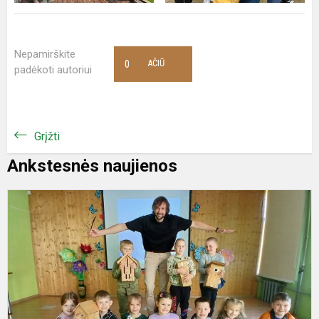
Nepamirškite
0
AČIŪ
padėkoti autoriui
Grįžti
Ankstesnės naujienos
E
„
š
m