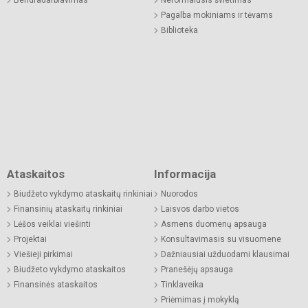
Pagalba mokiniams ir tėvams
Biblioteka
Ataskaitos
Informacija
Biudžeto vykdymo ataskaitų rinkiniai
Nuorodos
Finansinių ataskaitų rinkiniai
Laisvos darbo vietos
Lėšos veiklai viešinti
Asmens duomenų apsauga
Projektai
Konsultavimasis su visuomene
Viešieji pirkimai
Dažniausiai užduodami klausimai
Biudžeto vykdymo ataskaitos
Pranešėjų apsauga
Finansinės ataskaitos
Tinklaveika
Priėmimas į mokyklą