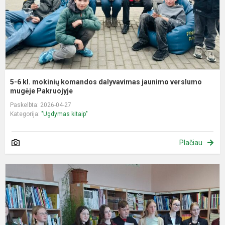
j
v
m
5-6 kl. mokinių komandos dalyvavimas jaunimo verslumo
mugėje Pakruojyje
Paskelbta: 2026-04-27
Kategorija:
"Ugdymas kitaip"
Plačiau
G
s
k
„
k