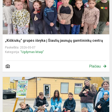
g
ce
„Kiškiukų“ grupės išvyka į Šiaulių jaunųjų gamtininkų centrą
Paskelbta: 2026-05-07
Kategorija:
"Ugdymas kitaip"
Plačiau
5
6
kl
m
k
d