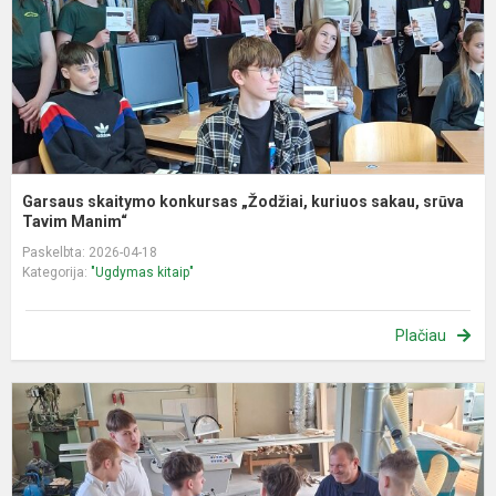
s
s
T.
Garsaus skaitymo konkursas „Žodžiai, kuriuos sakau, srūva
Tavim Manim“
Paskelbta: 2026-04-18
Kategorija:
"Ugdymas kitaip"
Plačiau
1
kl
i
į