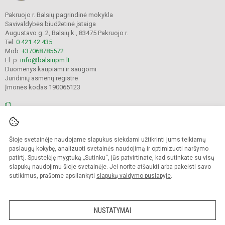
Pakruojo r. Balsių pagrindinė mokykla
Savivaldybės biudžetinė įstaiga
Augustavo g. 2, Balsių k., 83475 Pakruojo r.
Tel.
0 421 42 435
Mob.
+37068785572
El. p.
info@balsiupm.lt
Duomenys kaupiami ir saugomi
Juridinių asmenų registre
Įmonės kodas 190065123
© 2021. Pakruojo r. Balsių pagrindinė mokykla. Visos teisės saugomos.
Šioje svetainėje naudojame slapukus siekdami užtikrinti jums teikiamų
Kopijuoti turinį be raštiško mokyklos administracijos sutikimo griežtai
draudžiama.
paslaugų kokybę, analizuoti svetainės naudojimą ir optimizuoti naršymo
patirtį. Spustelėję mygtuką „Sutinku“, jūs patvirtinate, kad sutinkate su visų
Prieinamumo paraiška
Slapukų valdymas
slapukų naudojimu šioje svetainėje. Jei norite atšaukti arba pakeisti savo
sutikimus, prašome apsilankyti
slapukų valdymo puslapyje
.
Sumanus būdas atnaujinti
mokyklos interneto
svetainę
NUSTATYMAI