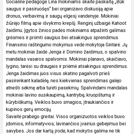
Socialinė pedagogė Lina mokiniams skaitė paskaitą „Būk
saugus ir pasiruošęs“ bei organizavo diskusiją apie
dronus, verbavimą ir saugų elgesį vandenyje. Mokiniai
žiūrėjo filmą apie išvykimo krepšį. Renginį užbaigė Kahoot
žaidimu. Įgytos žinios padės mokiniams atpažinti galimas
grėsmes ir priimti saugius bei atsakingus sprendimus.
Finansinio raštingumo mokymus vedė mokytoja Gintarė. Jų
metu mokiniai žaidė Jenga ir Domino žaidimus, o spalvino
mandalas vasaros spalvomis. Mokiniai planavo, skaičiavo,
lygino, tarėsi su draugais ir priėmė atsakingus sprendimus.
Jenga žaidimas juos visus skatino pagalvoti prieš
pasirenkant kaladėlę, nes kiekvienas sprendimas galėjo
atnešti sėkmę arba turėti pasekmių. Spalvindami mandalas
mokiniai lavino susikaupimą, kantrybę, kruopštumą ir
kūrybiškumą. Veiklos buvo smagios, įtraukiančios ir
kupinos gerų emocijų.
Savaitė prabėgo greitai. Visos organizuotos veiklos buvo
įdomios, informatyvios, lavinančios įvairius gebėjimus bei
savybes. Jos dar kartą įrodė, kad mokytis galima ne tik