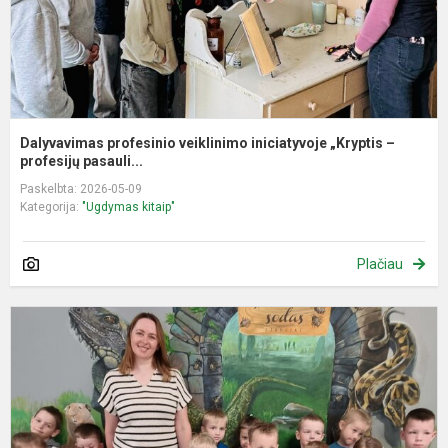
Dalyvavimas profesinio veiklinimo iniciatyvoje „Kryptis –
profesijų pasauli...
Paskelbta: 2026-05-09
Kategorija:
"Ugdymas kitaip"
Plačiau
„
g
i
į
Š
j