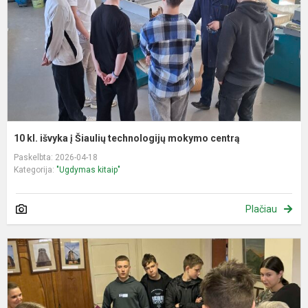
Š
t
m
c
10 kl. išvyka į Šiaulių technologijų mokymo centrą
Paskelbta: 2026-04-18
Kategorija:
"Ugdymas kitaip"
Plačiau
V
N
p
„