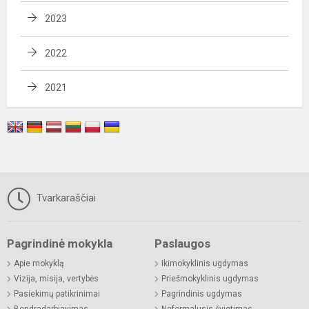
2023
2022
2021
Tvarkaraščiai
Pagrindinė mokykla
Paslaugos
Apie mokyklą
Ikimokyklinis ugdymas
Vizija, misija, vertybės
Priešmokyklinis ugdymas
Pasiekimų patikrinimai
Pagrindinis ugdymas
Bendradarbiavimas
Neformalusis švietimas