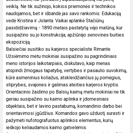
veiklą. Ne tik sužinojo, kokios priemonės ir technikos
naudojamos, bet ir išbandė jas savo rankomis. Edukaciją
vedė Kristina ir Jolanta. Vaikai aplankė Stačiūnų
pasididžiavimą - 1890 metais pastatytą vėjo malūną, kur
susipažino su jo konstrukcija, apžiūrėjo senovinės buities
ekspoziciją.
Balsiečiai susitiko su karjeros specialiste Rimante.
Užsiėmimo metu mokiniai susipažino su pagrindiniais
meno istorijos laikotarpiais, diskutavo, kaip menas
atspindi žmogaus tapatybę, vertybes ir pasaulio suvokimą,
kūrė asmeninius koliažus, atskleidžiančius jų pomėgius,
stiprybes, svajones ir galimas ateities karjeros kryptis.
Orientacinio žaidimo po Balsių kaimą metu mokiniai ne tik
geriau susipažino su kaimo aplinka ir įdomesniais
objektais, bet ir lavino pastabumą, komandinio darbo bei
orientavimosi įgūdžius. Komandos gavo užduotį surasti ir
pažymėti nufotografuotus aplinkos elementus, kurių
ieškojo keliaudamos kaimo gatvelėmis.