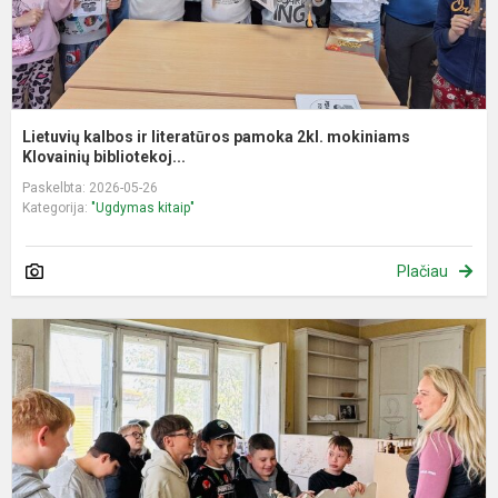
Lietuvių kalbos ir literatūros pamoka 2kl. mokiniams
Klovainių bibliotekoj...
Paskelbta: 2026-05-26
Kategorija:
"Ugdymas kitaip"
Plačiau
D
p
v
i
„
–
p.