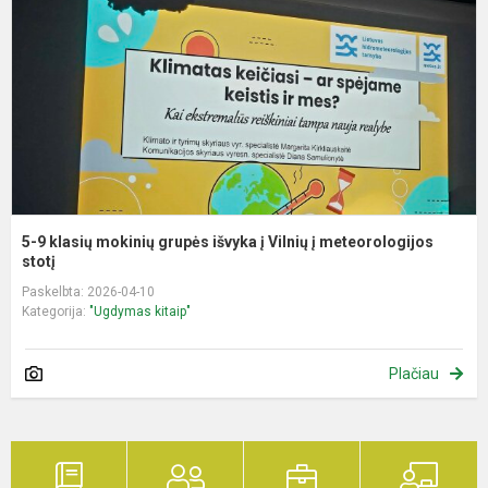
m
g
i
į
V
į
m
5-9 klasių mokinių grupės išvyka į Vilnių į meteorologijos
stotį
Paskelbta: 2026-04-10
Kategorija:
"Ugdymas kitaip"
Plačiau