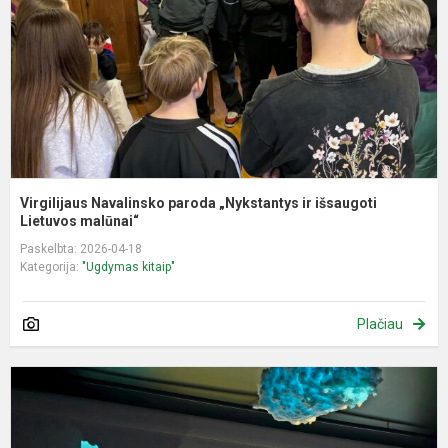
ir
i
Li
Virgilijaus Navalinsko paroda „Nykstantys ir išsaugoti
Lietuvos malūnai“
Paskelbta: 2026-04-18
Kategorija:
"Ugdymas kitaip"
Plačiau
5
9
k