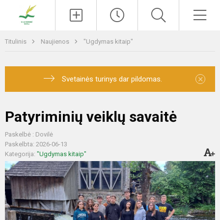
Paieška
Men
Titulinis
Naujienos
"Ugdymas kitaip"
×
Svetainės turinys dar pildomas.
Patyriminių veiklų savaitė
Paskelbė : Dovilė
Paskelbta: 2026-06-13
Kategorija:
"Ugdymas kitaip"