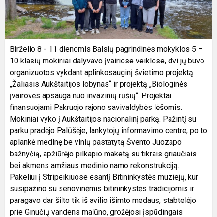
Birželio 8 - 11 dienomis Balsių pagrindinės mokyklos 5 –
10 klasių mokiniai dalyvavo įvairiose veiklose, dvi jų buvo
organizuotos vykdant aplinkosauginį švietimo projektą
„Žaliasis Aukštaitijos lobynas“ ir projektą „Biologinės
įvairovės apsauga nuo invazinių rūšių“. Projektai
finansuojami Pakruojo rajono savivaldybės lėšomis.
Mokiniai vyko į Aukštaitijos nacionalinį parką. Pažintį su
parku pradėjo Palūšėje, lankytojų informavimo centre, po to
aplankė medinę be vinių pastatytą Švento Juozapo
bažnyčią, apžiūrėjo pilkapio maketą su tikrais griaučiais
bei akmens amžiaus medinio namo rekonstrukciją.
Pakeliui į Stripeikiuose esantį Bitininkystės muziejų, kur
susipažino su senovinėmis bitininkystės tradicijomis ir
paragavo dar šilto tik iš avilio išimto medaus, stabtelėjo
prie Ginučių vandens malūno, grožėjosi įspūdingais