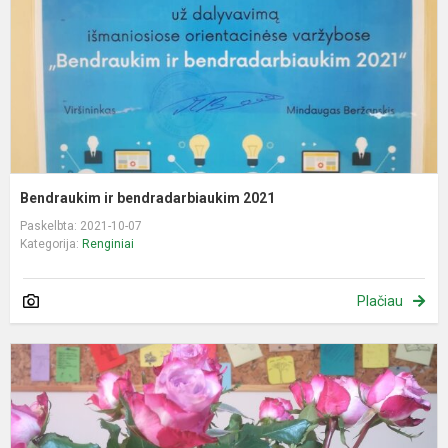
Bendraukim ir bendradarbiaukim 2021
Paskelbta: 2021-10-07
Kategorija:
Renginiai
Plačiau
T
m
d