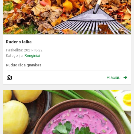
Rudens talka
Paskelbta: 2021-10-22
Kategorija:
Renginiai
Ruduo išdaigininkas
Plačiau
S
B
p