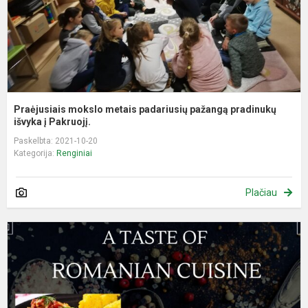
iš
Praėjusiais mokslo metais padariusių pažangą pradinukų
išvyka į Pakruojį.
Paskelbta: 2021-10-20
Kategorija:
Renginiai
Plačiau
S
B
m
g
s