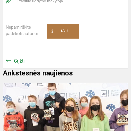
Pradinio ugdymo mokytoja
Nepamirškite
3
AČIŪ
padėkoti autoriui
Grįžti
Ankstesnės naujienos
M
r
m
v
V