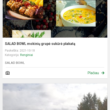
p
SALAD BOWL mokinių grupė sukūrė plakatą
Paskelbta: 2021-10-18
Kategorija:
Renginiai
SALAD BOWL
Plačiau
S
ž