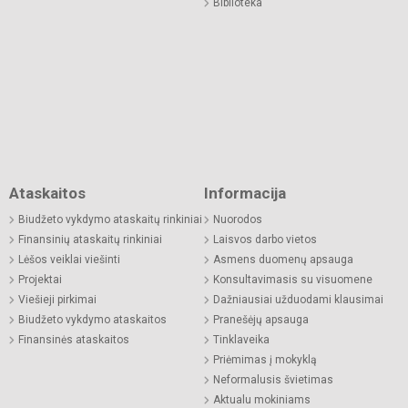
Biblioteka
Ataskaitos
Informacija
Biudžeto vykdymo ataskaitų rinkiniai
Nuorodos
Finansinių ataskaitų rinkiniai
Laisvos darbo vietos
Lėšos veiklai viešinti
Asmens duomenų apsauga
Projektai
Konsultavimasis su visuomene
Viešieji pirkimai
Dažniausiai užduodami klausimai
Biudžeto vykdymo ataskaitos
Pranešėjų apsauga
Finansinės ataskaitos
Tinklaveika
Priėmimas į mokyklą
Neformalusis švietimas
Aktualu mokiniams