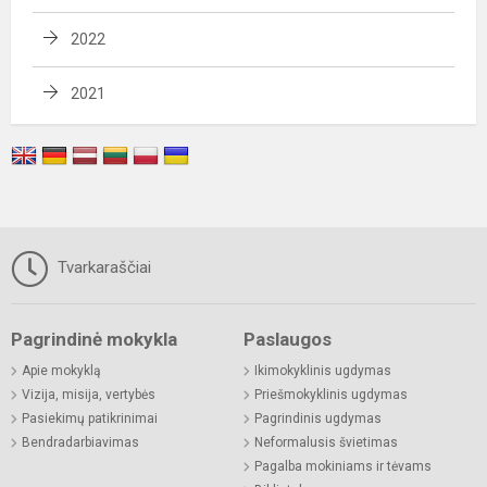
2022
2021
Tvarkaraščiai
Pagrindinė mokykla
Paslaugos
Apie mokyklą
Ikimokyklinis ugdymas
Vizija, misija, vertybės
Priešmokyklinis ugdymas
Pasiekimų patikrinimai
Pagrindinis ugdymas
Bendradarbiavimas
Neformalusis švietimas
Pagalba mokiniams ir tėvams