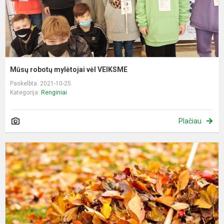
Mūsų robotų mylėtojai vėl VEIKSME
Paskelbta: 2021-10-25
Kategorija:
Renginiai
Plačiau
R
t