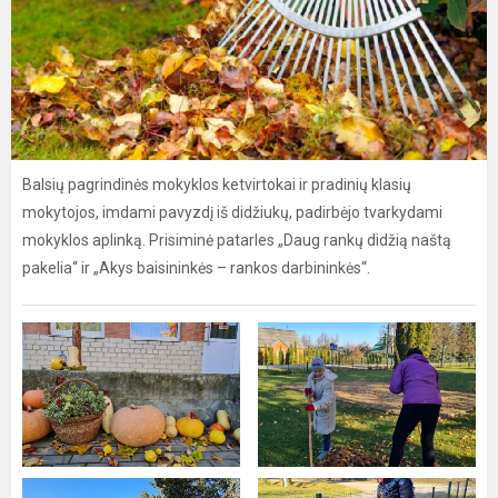
Balsių pagrindinės mokyklos ketvirtokai ir pradinių klasių
mokytojos, imdami pavyzdį iš didžiukų, padirbėjo tvarkydami
mokyklos aplinką. Prisiminė patarles „Daug rankų didžią naštą
pakelia“ ir „Akys baisininkės – rankos darbininkės“.