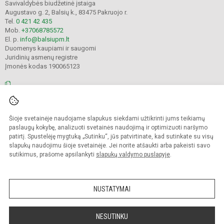
Savivaldybės biudžetinė įstaiga
Augustavo g. 2, Balsių k., 83475 Pakruojo r.
Tel.
0 421 42 435
Mob.
+37068785572
El. p.
info@balsiupm.lt
Duomenys kaupiami ir saugomi
Juridinių asmenų registre
Įmonės kodas 190065123
© 2021. Pakruojo r. Balsių pagrindinė mokykla. Visos teisės saugomos.
Šioje svetainėje naudojame slapukus siekdami užtikrinti jums teikiamų
Kopijuoti turinį be raštiško mokyklos administracijos sutikimo griežtai
draudžiama.
paslaugų kokybę, analizuoti svetainės naudojimą ir optimizuoti naršymo
patirtį. Spustelėję mygtuką „Sutinku“, jūs patvirtinate, kad sutinkate su visų
Prieinamumo paraiška
Slapukų valdymas
slapukų naudojimu šioje svetainėje. Jei norite atšaukti arba pakeisti savo
sutikimus, prašome apsilankyti
slapukų valdymo puslapyje
.
Sumanus būdas atnaujinti
mokyklos interneto
svetainę
NUSTATYMAI
NESUTINKU