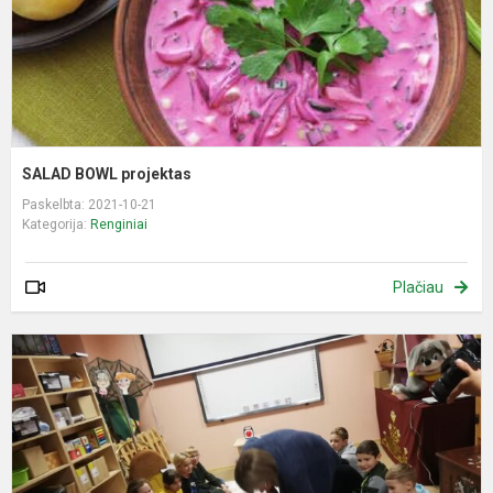
SALAD BOWL projektas
Paskelbta: 2021-10-21
Kategorija:
Renginiai
Plačiau
P
m
m
p
p
p