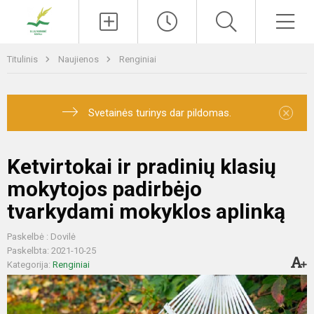
Paieška
Men
Titulinis
Naujienos
Renginiai
×
Svetainės turinys dar pildomas.
Ketvirtokai ir pradinių klasių
mokytojos padirbėjo
tvarkydami mokyklos aplinką
Paskelbė : Dovilė
Paskelbta: 2021-10-25
Kategorija:
Renginiai