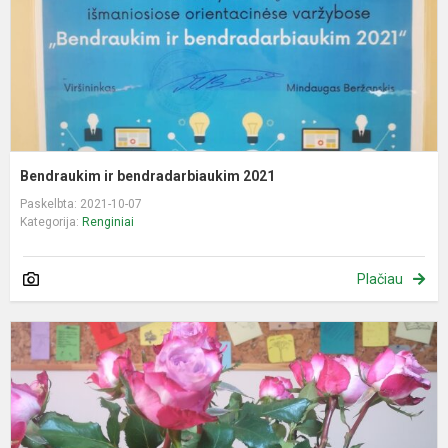
Bendraukim ir bendradarbiaukim 2021
Paskelbta: 2021-10-07
Kategorija:
Renginiai
Plačiau
T
m
d