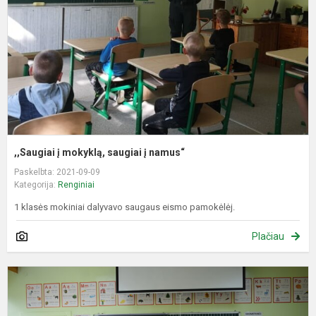
į
n
,,Saugiai į mokyklą, saugiai į namus“
Paskelbta: 2021-09-09
Kategorija:
Renginiai
1 klasės mokiniai dalyvavo saugaus eismo pamokėlėj.
Plačiau
M
ir
ž