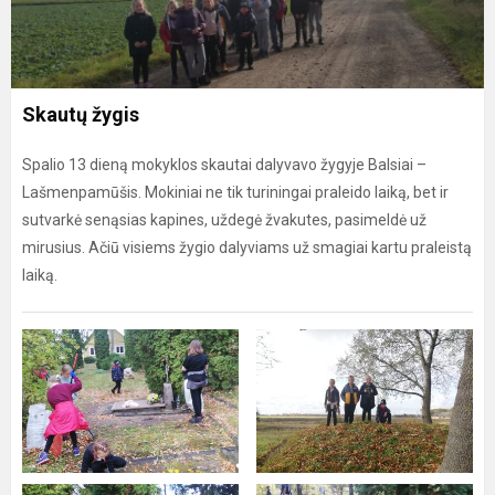
Skautų žygis
Spalio 13 dieną mokyklos skautai dalyvavo žygyje Balsiai –
Lašmenpamūšis. Mokiniai ne tik turiningai praleido laiką, bet ir
sutvarkė senąsias kapines, uždegė žvakutes, pasimeldė už
mirusius. Ačiū visiems žygio dalyviams už smagiai kartu praleistą
laiką.