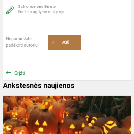
Safronovienė Birutė
Pradinio ugdymo mokytoja
Nepamirškite
0
AČIŪ
padėkoti autoriui
Grįžti
Ankstesnės naujienos
„
m