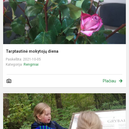
Tarptautinė mokytojų diena
Paskelbta: 2021-10-05
Kategorija:
Renginiai
Plačiau
S
d
ž