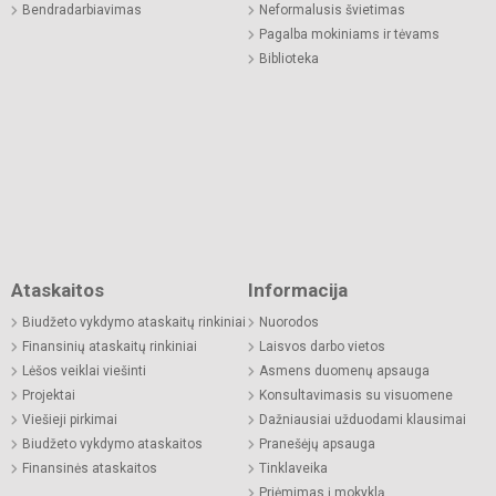
Bendradarbiavimas
Neformalusis švietimas
Pagalba mokiniams ir tėvams
Biblioteka
Ataskaitos
Informacija
Biudžeto vykdymo ataskaitų rinkiniai
Nuorodos
Finansinių ataskaitų rinkiniai
Laisvos darbo vietos
Lėšos veiklai viešinti
Asmens duomenų apsauga
Projektai
Konsultavimasis su visuomene
Viešieji pirkimai
Dažniausiai užduodami klausimai
Biudžeto vykdymo ataskaitos
Pranešėjų apsauga
Finansinės ataskaitos
Tinklaveika
Priėmimas į mokyklą