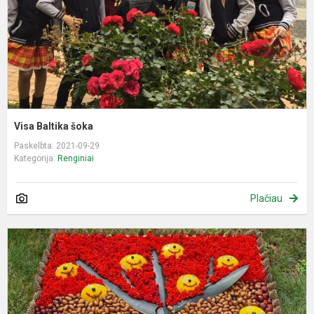
Visa Baltika šoka
Paskelbta: 2021-09-29
Kategorija:
Renginiai
Plačiau
M
p