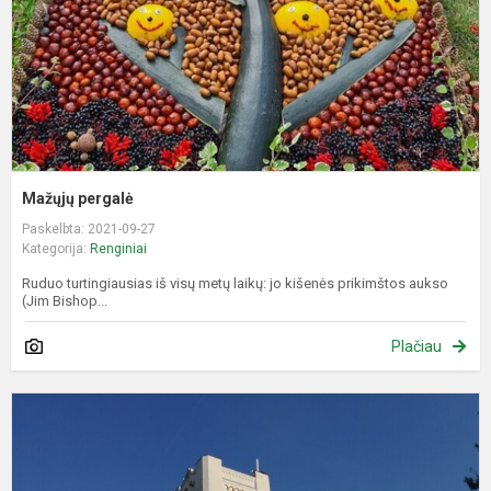
Mažųjų pergalė
Paskelbta: 2021-09-27
Kategorija:
Renginiai
Ruduo turtingiausias iš visų metų laikų: jo kišenės prikimštos aukso
(Jim Bishop...
Plačiau
X
t
p
ž