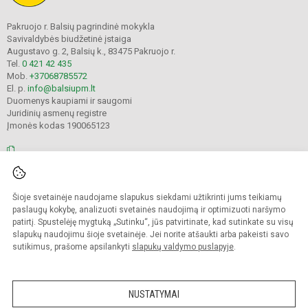
Pakruojo r. Balsių pagrindinė mokykla
Savivaldybės biudžetinė įstaiga
Augustavo g. 2, Balsių k., 83475 Pakruojo r.
Tel.
0 421 42 435
Mob.
+37068785572
El. p.
info@balsiupm.lt
Duomenys kaupiami ir saugomi
Juridinių asmenų registre
Įmonės kodas 190065123
© 2021. Pakruojo r. Balsių pagrindinė mokykla. Visos teisės saugomos.
Šioje svetainėje naudojame slapukus siekdami užtikrinti jums teikiamų
Kopijuoti turinį be raštiško mokyklos administracijos sutikimo griežtai
draudžiama.
paslaugų kokybę, analizuoti svetainės naudojimą ir optimizuoti naršymo
patirtį. Spustelėję mygtuką „Sutinku“, jūs patvirtinate, kad sutinkate su visų
Prieinamumo paraiška
Slapukų valdymas
slapukų naudojimu šioje svetainėje. Jei norite atšaukti arba pakeisti savo
sutikimus, prašome apsilankyti
slapukų valdymo puslapyje
.
Sumanus būdas atnaujinti
mokyklos interneto
svetainę
NUSTATYMAI