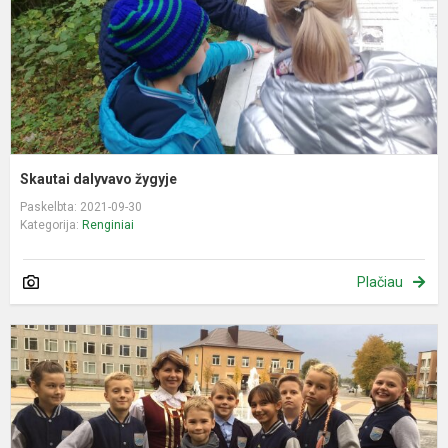
Skautai dalyvavo žygyje
Paskelbta: 2021-09-30
Kategorija:
Renginiai
Plačiau
V
B
š