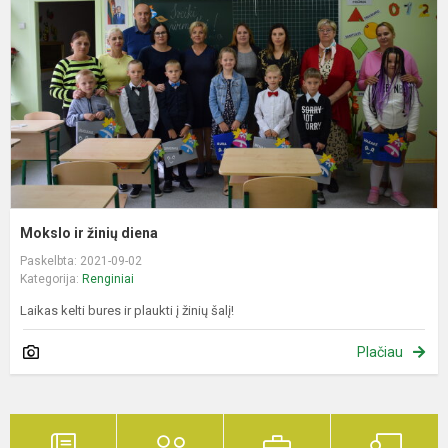
d
Mokslo ir žinių diena
Paskelbta: 2021-09-02
Kategorija:
Renginiai
Laikas kelti bures ir plaukti į žinių šalį!
Plačiau