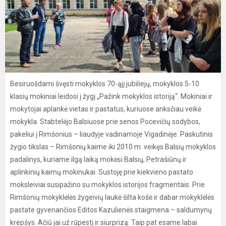
Besiruošdami švęsti mokyklos 70-ąjį jubiliejų, mokyklos 5-10
klasių mokiniai leidosi į žygį „Pažink mokyklos istoriją“. Mokiniai ir
mokytojai aplankė vietas ir pastatus, kuriuose anksčiau veikė
mokykla. Stabtelėjo Balsiuose prie senos Pocevičių sodybos,
pakeliui į Rimšonius – liaudyje vadinamoje Vigadinėje. Paskutinis
žygio tikslas – Rimšonių kaime iki 2010 m. veikęs Balsių mokyklos
padalinys, kuriame ilgą laiką mokėsi Balsių, Petrašiūnų ir
aplinkinių kaimų mokinukai. Sustoję prie kiekvieno pastato
moksleiviai susipažino su mokyklos istorijos fragmentais. Prie
Rimšonių mokyklėlės žygeivių laukė šilta košė ir dabar mokyklėlės
pastate gyvenančios Editos Kazulienės staigmena – saldumynų
krepšys. Ačiū jai už rūpestį ir siurprizą. Taip pat esame labai