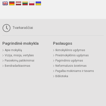
Tvarkaraščiai
Pagrindinė mokykla
Paslaugos
Apie mokyklą
Ikimokyklinis ugdymas
Vizija, misija, vertybės
Priešmokyklinis ugdymas
Pasiekimų patikrinimai
Pagrindinis ugdymas
Bendradarbiavimas
Neformalusis švietimas
Pagalba mokiniams ir tėvams
Biblioteka