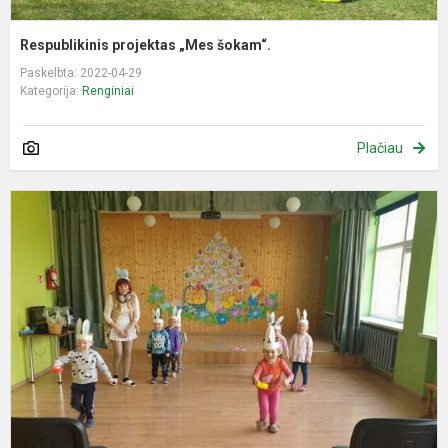
Respublikinis projektas „Mes šokam“.
Paskelbta: 2022-04-29
Kategorija:
Renginiai
Plačiau
V
d