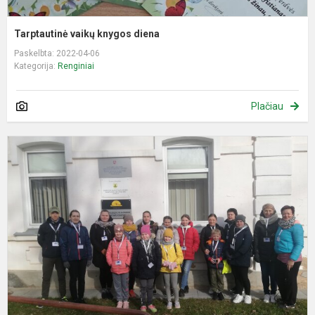
Tarptautinė vaikų knygos diena
Paskelbta: 2022-04-06
Kategorija:
Renginiai
Plačiau
Ž
s
P
a
s
d
p