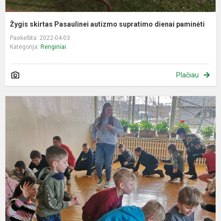
Žygis skirtas Pasaulinei autizmo supratimo dienai paminėti
Paskelbta: 2022-04-03
Kategorija:
Renginiai
Plačiau
P
–
s
s