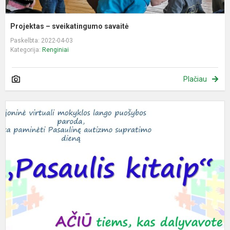
Projektas – sveikatingumo savaitė
Paskelbta: 2022-04-03
Kategorija:
Renginiai
Plačiau
R
v
m
l
p
p
„