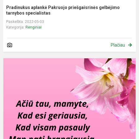
Pradinukus aplankė Pakruojo priešgaisrinės gelbėjimo
tarnybos specialistas
Paskelbta: 2022-05-03
Kategorija:
Renginiai
Plačiau
S
m