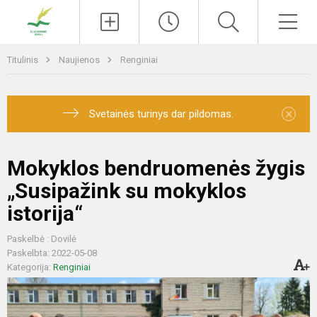
Paieška
Men
Titulinis
Naujienos
Renginiai
×
Svetainės turinys dar pildomas.
Mokyklos bendruomenės žygis
„Susipažink su mokyklos
istorija“
Paskelbė : Dovilė
Paskelbta: 2022-05-08
Kategorija:
Renginiai