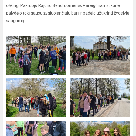
dėkingi Pakruojo Rajono Bendruomenės Pareigūnams, kurie
palydėjo tokį gausų žygiuojančiųjų būrį ir padėjo užtikrinti žygeivių
saugumą.