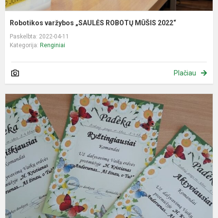
Robotikos varžybos „SAULĖS ROBOTŲ MŪŠIS 2022“
Paskelbta: 2022-04-11
Kategorija:
Renginiai
Plačiau
T
v
k
d