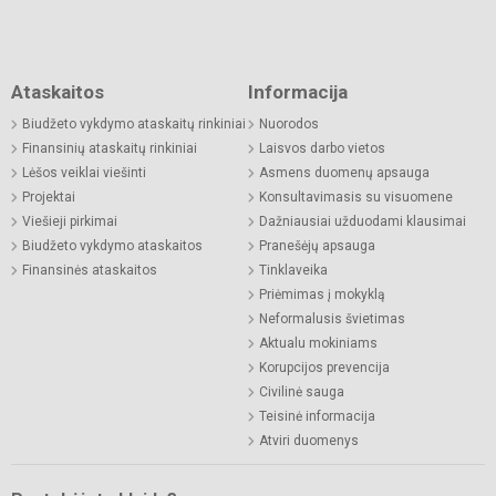
Ataskaitos
Informacija
Biudžeto vykdymo ataskaitų rinkiniai
Nuorodos
Finansinių ataskaitų rinkiniai
Laisvos darbo vietos
Lėšos veiklai viešinti
Asmens duomenų apsauga
Projektai
Konsultavimasis su visuomene
Viešieji pirkimai
Dažniausiai užduodami klausimai
Biudžeto vykdymo ataskaitos
Pranešėjų apsauga
Finansinės ataskaitos
Tinklaveika
Priėmimas į mokyklą
Neformalusis švietimas
Aktualu mokiniams
Korupcijos prevencija
Civilinė sauga
Teisinė informacija
Atviri duomenys