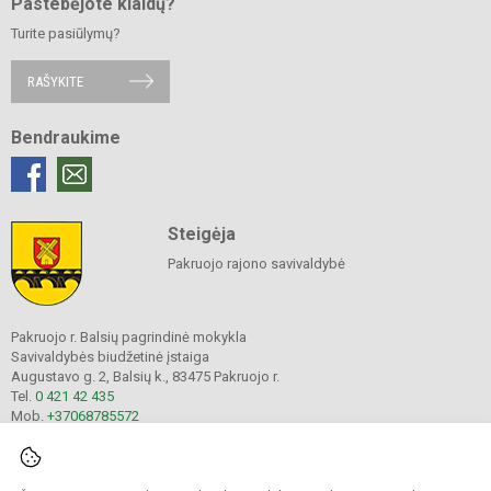
Pastebėjote klaidų?
Turite pasiūlymų?
RAŠYKITE
Bendraukime
Steigėja
Pakruojo rajono savivaldybė
Pakruojo r. Balsių pagrindinė mokykla
Savivaldybės biudžetinė įstaiga
Augustavo g. 2, Balsių k., 83475 Pakruojo r.
Tel.
0 421 42 435
Mob.
+37068785572
El. p.
info@balsiupm.lt
Duomenys kaupiami ir saugomi
Juridinių asmenų registre