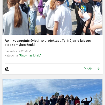
a.
Aplinkosauginis švietimo projektas „Tyrinėjame laisvės ir
atsakomybės ženkl...
Paskelbta: 2023-05-15
Kategorija:
"Ugdymas kitaip"
Plačiau
I
į
Ž