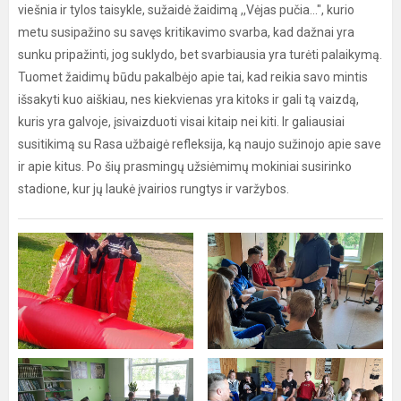
viešnia ir tylos taisykle, sužaidė žaidimą ,,Vėjas pučia...", kurio
metu susipažino su savęs kritikavimo svarba, kad dažnai yra
sunku pripažinti, jog suklydo, bet svarbiausia yra turėti palaikymą.
Tuomet žaidimų būdu pakalbėjo apie tai, kad reikia savo mintis
išsakyti kuo aiškiau, nes kiekvienas yra kitoks ir gali tą vaizdą,
kuris yra galvoje, įsivaizduoti visai kitaip nei kiti. Ir galiausiai
susitikimą su Rasa užbaigė refleksija, ką naujo sužinojo apie save
ir apie kitus. Po šių prasmingų užsiėmimų mokiniai susirinko
stadione, kur jų laukė įvairios rungtys ir varžybos.