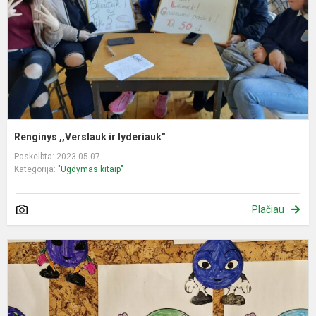
Renginys ,,Verslauk ir lyderiauk"
Paskelbta: 2023-05-07
Kategorija:
"Ugdymas kitaip"
Plačiau
I
u
s
t
„