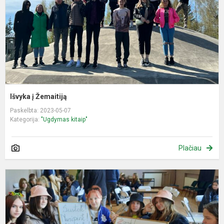
Išvyka į Žemaitiją
Paskelbta: 2023-05-07
Kategorija:
"Ugdymas kitaip"
Plačiau
R
,
ir
l