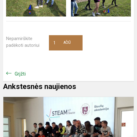
Nepamirškite
1
AČIŪ
padėkoti autoriui
Grįžti
Ankstesnės naujienos
5
6
kl
m
i
į