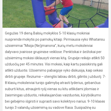
Gegužės 19 dieną Balsių mokyklos 5-10 klasių mokiniai
nusprendė mokytis po pamokų kitaip. Pirmiausia vyko Whatansu
užsiėmimai “Misija (Ne)įmanona”, kurių metu moksleiviai
dalyvavo įvairiose grupinėse veiklose. Penktokai ir šeštokai per
užsiėmimą mokėsi išklausyti vienas kitą. Grupėje reikėjo atlikti 50
užduočių per 45 minutes. Visi mokėsi, kaip kartu pasiskirstę gali
atlikti užduotis. Užsiėmimo pabaigoje vyko diskusija, kaip sekėsi
dirbti grupėje. Reziumė – stengtis labiau dirbti, gilintis į užduotį. 7-
8 klasių moksleiviai turėjo galimybę atrasti lyderius, gebančius
suburti kitus, atnaujinti ryšį vienas su kitu atlikdami įdomias ir
žaismingas užduotis, reikalaujančias vaizduotės, kūrybiškumo
bei gebėjimo išgirsti ir suprasti savo kolektyvo narius. 9-10 klasės
turėjo 3 valandų užsiėmimą su vadove Rasa. Susipažinę su