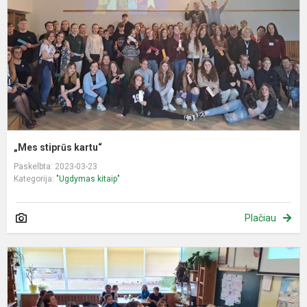
„Mes stiprūs kartu“
Paskelbta: 2023-03-23
Kategorija:
"Ugdymas kitaip"
Plačiau
Ž
d
p
m