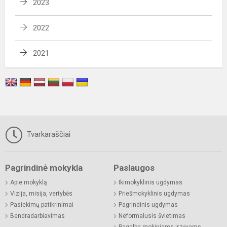
2023
2022
2021
Tvarkaraščiai
Pagrindinė mokykla
Paslaugos
Apie mokyklą
Ikimokyklinis ugdymas
Vizija, misija, vertybės
Priešmokyklinis ugdymas
Pasiekimų patikrinimai
Pagrindinis ugdymas
Bendradarbiavimas
Neformalusis švietimas
Pagalba mokiniams ir tėvams