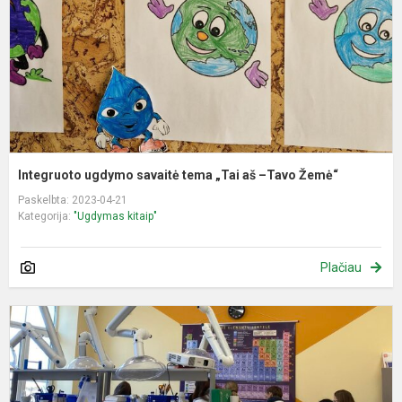
a
–
T
Ž
Integruoto ugdymo savaitė tema „Tai aš –Tavo Žemė“
Paskelbta: 2023-04-21
Kategorija:
"Ugdymas kitaip"
Plačiau
9
1
kl
m
i