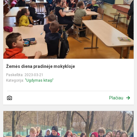
Žemės diena pradinėje mokykloje
Paskelbta: 2023-03-21
Kategorija:
"Ugdymas kitaip"
Plačiau
I
į
V