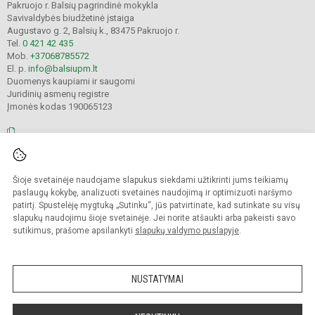
Pakruojo r. Balsių pagrindinė mokykla
Savivaldybės biudžetinė įstaiga
Augustavo g. 2, Balsių k., 83475 Pakruojo r.
Tel.
0 421 42 435
Mob.
+37068785572
El. p.
info@balsiupm.lt
Duomenys kaupiami ir saugomi
Juridinių asmenų registre
Įmonės kodas 190065123
© 2021. Pakruojo r. Balsių pagrindinė mokykla. Visos teisės saugomos.
Šioje svetainėje naudojame slapukus siekdami užtikrinti jums teikiamų
Kopijuoti turinį be raštiško mokyklos administracijos sutikimo griežtai
draudžiama.
paslaugų kokybę, analizuoti svetainės naudojimą ir optimizuoti naršymo
patirtį. Spustelėję mygtuką „Sutinku“, jūs patvirtinate, kad sutinkate su visų
Prieinamumo paraiška
Slapukų valdymas
slapukų naudojimu šioje svetainėje. Jei norite atšaukti arba pakeisti savo
sutikimus, prašome apsilankyti
slapukų valdymo puslapyje
.
Sumanus būdas atnaujinti
mokyklos interneto
svetainę
NUSTATYMAI