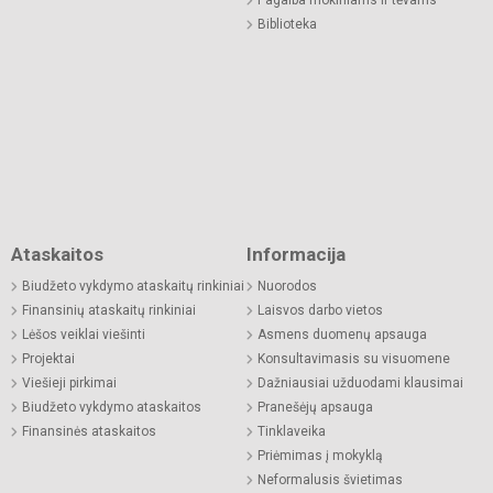
Biblioteka
Ataskaitos
Informacija
Biudžeto vykdymo ataskaitų rinkiniai
Nuorodos
Finansinių ataskaitų rinkiniai
Laisvos darbo vietos
Lėšos veiklai viešinti
Asmens duomenų apsauga
Projektai
Konsultavimasis su visuomene
Viešieji pirkimai
Dažniausiai užduodami klausimai
Biudžeto vykdymo ataskaitos
Pranešėjų apsauga
Finansinės ataskaitos
Tinklaveika
Priėmimas į mokyklą
Neformalusis švietimas