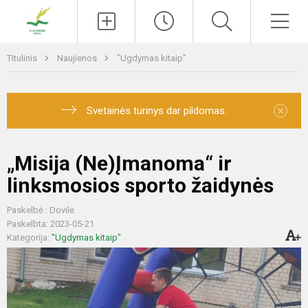
Paieška
Men
Titulinis
Naujienos
"Ugdymas kitaip"
×
Svetainės turinys dar pildomas.
„Misija (Ne)Įmanoma“ ir
linksmosios sporto žaidynės
Paskelbė : Dovilė
Paskelbta: 2023-05-21
Kategorija:
"Ugdymas kitaip"