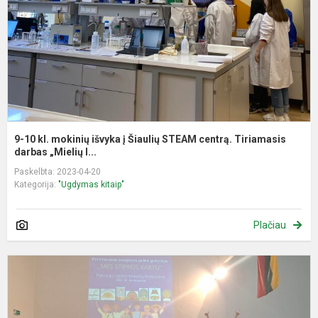
į
Š
S
c
T
9-10 kl. mokinių išvyka į Šiaulių STEAM centrą. Tiriamasis
darbas „Mielių l...
Paskelbta: 2023-04-20
Kategorija:
"Ugdymas kitaip"
Plačiau
„
s
k