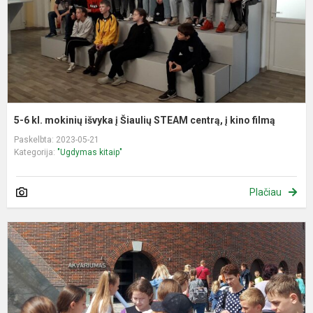
Š
S
c
į
k
f
5-6 kl. mokinių išvyka į Šiaulių STEAM centrą, į kino filmą
Paskelbta: 2023-05-21
Kategorija:
"Ugdymas kitaip"
Plačiau
A
š
p
„
l
ir